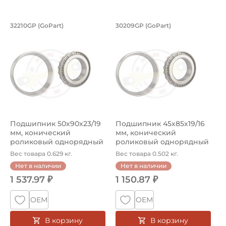
Подшипник 50х90х23/19 мм, коническ
Подшипник 45х85х1
32210GP (GoPart)
30209GP (GoPart)
Подшипник 32210GP GoPart конический роликовый однор
Подшипник 30209GP GoPart к
Подшипник 50х90х23/19
Подшипник 45х85х19/16
мм, конический
мм, конический
роликовый однорядный
роликовый однорядный
на вал 50 мм...
на вал 45 мм...
Вес товара 0.629 кг.
Вес товара 0.502 кг.
Нет в наличии
Нет в наличии
1 537.97 ₽
1 150.87 ₽
ОЕМ
ОЕМ
В корзину
В корзину