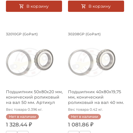
В корзину
В корзину
Подшипник 50х80х20 мм, конический 
Подшипник 40х80х1
32010GP (GoPart)
30208GP (GoPart)
Подшипник 32010GP GoPart конический роликовый однор
Подшипник 30208GP GoPart к
Подшипник 50х80х20 мм,
Подшипник 40х80х19,75
конический роликовый
мм, конический
на вал 50 мм. Артикул
роликовый на вал 40 мм.
32010...
Артикул 30...
Вес товара 0.396 кг.
Вес товара 0.42 кг.
Нет в наличии
Нет в наличии
1 328.44 ₽
1 081.86 ₽