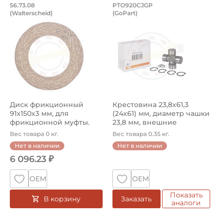
Диск фрикционный 91x150x3 мм, для ф
Крестовина 23,8х61
56.73.08
PTO920CJGP
(Walterscheid)
(GoPart)
Диск фрикционный 56.73.08 Walterscheid, размер диска
Крестовина PTO920CJGP GoPa
Диск фрикционный
Крестовина 23,8х61,3
91x150x3 мм, для
(24х61) мм, диаметр чашки
фрикционной муфты.
23,8 мм, внешние
Артикул 56.73.08 (...
стопорн...
Вес товара 0 кг.
Вес товара 0.35 кг.
Нет в наличии
Нет в наличии
6 096.23 ₽
ОЕМ
ОЕМ
Показать
В корзину
Заказать
аналоги