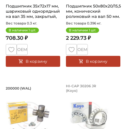
Подшипник 35х72х17 мм,
Подшипник 50х80х20/15,5
шариковый однорядный
мм, конический
на вал 35 мм, закрытый,
роликовый на вал 50 мм.
улу...
Артикул ...
Вес товара 0.3 кг.
Вес товара 0.396 кг.
В наличии
1
шт.
В наличии
1
шт.
708.30 ₽
2 229.73 ₽
ОЕМ
ОЕМ
В корзину
В корзину
Крестовина сельхоз W2200 23,8х61,3 
Подшипник повышен
HI-CAP 30206 JR
200000 (WAL)
(Koyo)
Крестовина 23,8х61,3 (24х61) мм номер 200000 WAL, диа
Подшипник повышенной грузо