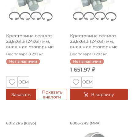
Крестовина сельхоз
Крестовина сельхоз
23,8х61,3 (24х61) мм,
23,8х61,3 (24х61) мм,
внешние стопорные
внешние стопорные
кольца, смаз...
кольца, смаз...
Вес товара 0.292 кг.
Вес товара 0.292 кг.
Нет в наличии
Нет в наличии
1 651.97 ₽
ОЕМ
ОЕМ
Показать
В корзину
Заказать
аналоги
Подшипник 60х95х18 мм, шариковый о
Подшипник 30х55х1
6012 2RS (Koyo)
6006-2RS (MPA)
Подшипник шариковый однорядный 6012-2RS Koyo, на ва
6006-2RS MPA - подшипник 