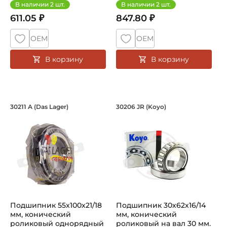
В наличии
2
шт.
В наличии
2
шт.
611.05 ₽
847.80 ₽
ОЕМ
ОЕМ
В корзину
В корзину
Подшипник 55х100х21/18 мм, коническ
Подшипник 30х62х1
30211 A (Das Lager)
30206 JR (Koyo)
Подшипник 30211 A Das Lager конический роликовый одно
Подшипник 30206JR Koyo (осн
Подшипник 55х100х21/18
Подшипник 30х62х16/14
мм, конический
мм, конический
роликовый однорядный
роликовый на вал 30 мм.