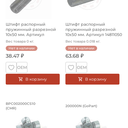
Штифт распорный
Штифт распорный
пружинный разрезной
пружинный разрезной
10х50 мм. Артикул
10х50 мм. Артикул 14811050
14811050N (GoPart...
(Kramp)
Вес товара 0 кг.
Вес товара 0.018 кг.
Нет в наличии
Нет в наличии
38.47 ₽
63.68 ₽
ОЕМ
ОЕМ
В корзину
В корзину
Крестовина сельхоз 23,8х61,3 (24х61
Крестовина сельхоз
BPC002000CS10
200000N (GoPart)
(CMR)
Крестовина BPC002000CS10 (CMR), диаметр чашки 23,8 
Крестовина 200000N GoPart,