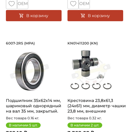
ОЕМ
ОЕМ
В корзину
В корзину
Подшипник 35х62х14 мм, шариковый о
Крестовина 23,8х61
6007-2RS (MPA)
KN01411200 (KN)
Подшипник шариковый однорядный 6007-2RS MPA, на вал 
Крестовина KN01411200 INA 
Подшипник 35х62х14 мм,
Крестовина 23,8х61,3
шариковый однорядный
(24х61) мм, диаметр чашки
на вал 35 мм, закрытый.
23,8 мм, внешние
Арт...
стопорн...
Вес товара 0.16 кг.
Вес товара 0.32 кг.
В наличии
5
шт.
В наличии
2
шт.