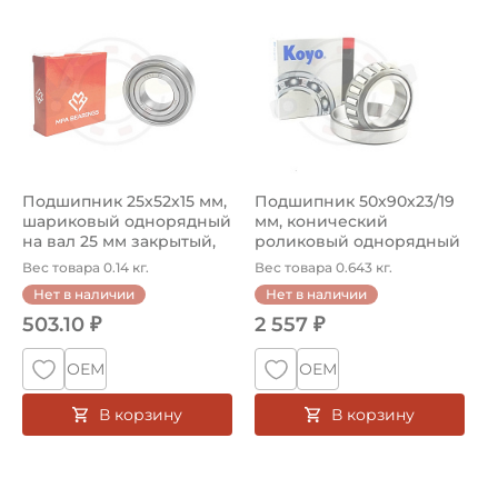
Подшипник шариковый закрытый номер 6205-2S MPA с осно
Подшипник HC 32210 JR Koyo 
Подшипник 25х52х15 мм,
Подшипник 50х90х23/19
шариковый однорядный
мм, конический
на вал 25 мм закрытый,
роликовый однорядный
улуч...
на вал 50 мм...
Вес товара 0.14 кг.
Вес товара 0.643 кг.
Нет в наличии
Нет в наличии
503.10 ₽
2 557 ₽
ОЕМ
ОЕМ
В корзину
В корзину