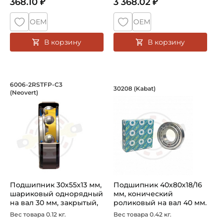
368.10 ₽
3 368.02 ₽
ОЕМ
ОЕМ
В корзину
В корзину
Подшипник 30х55х13 мм, шариковый о
Подшипник 40х80х1
6006-2RSTFP-C3
30208 (Kabat)
(Neovert)
6006 2RS TFP C3 - шариковый подшипник заводского про
Подшипник 30208 Kabat кони
Подшипник 30х55х13 мм,
Подшипник 40х80х18/16
шариковый однорядный
мм, конический
на вал 30 мм, закрытый,
роликовый на вал 40 мм.
уве...
Артикул 30...
Вес товара 0.12 кг.
Вес товара 0.42 кг.