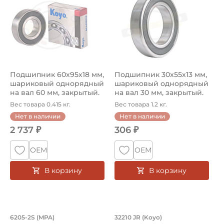
Подшипник 60х95х18 мм,
Подшипник 30х55х13 мм,
шариковый однорядный
шариковый однорядный
на вал 60 мм, закрытый.
на вал 30 мм, закрытый.
Арт...
Арт...
Вес товара 0.415 кг.
Вес товара 1.2 кг.
Нет в наличии
Нет в наличии
2 737 ₽
306 ₽
ОЕМ
ОЕМ
В корзину
В корзину
Подшипник 25х52х15 мм, шариковый о
Подшипник 50х90х2
6205-2S (MPA)
32210 JR (Koyo)