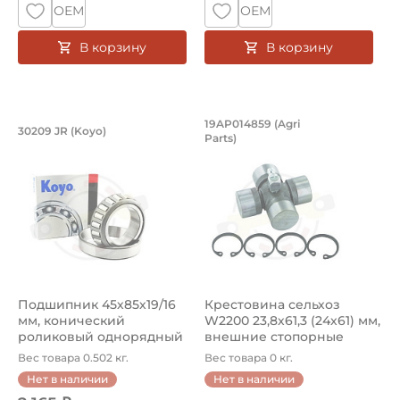
ОЕМ
ОЕМ
В корзину
В корзину
Подшипник 45х85х19/16 мм, коническ
Крестовина сельхоз
19AP014859 (Agri
30209 JR (Koyo)
Parts)
Подшипник HC 30209 JR Koyo конический роликовый одно
Крестовина 19AP014859 Agri 
Подшипник 45х85х19/16
Крестовина сельхоз
мм, конический
W2200 23,8х61,3 (24х61) мм,
роликовый однорядный
внешние стопорные
на вал 45 мм...
кольца...
Вес товара 0.502 кг.
Вес товара 0 кг.
Нет в наличии
Нет в наличии