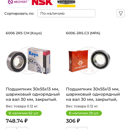
Сортировать по:
Подшипник 30х55х13 мм, шариковый о
Подшипник 30х55х1
6006 2RS CM (Koyo)
6006-2RS.С3 (MPA)
60062RSCM Koyo - подшипник шариковый однорядный, на в
Подшипник 6006-2RS.С3 MPA ш
Подшипник 30х55х13 мм,
Подшипник 30х55х13 мм,
шариковый однорядный
шариковый однорядный
на вал 30 мм, закрытый.
на вал 30 мм, закрытый,
Арт...
уве...
Вес товара 0.12 кг.
Вес товара 0.12 кг.
В наличии
62
шт.
В наличии
29
шт.
748.74 ₽
306 ₽