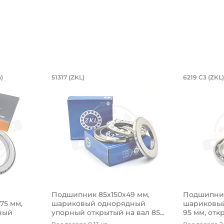
й двухрядный, коническое внутренне
6,85х254х27,783/28,575 мм, роликов
Подшипник 85х150х49 мм, ш
Подшип
)
51317 (ZKL)
6219 C3 (ZKL)
оническое внутреннее кольцо.
54х27,783/28,575 мм, роликовый однорядный конический
Подшипник 85х150х49 мм, шариковый одн
Подшипник
Подшипник 85х150х49 мм,
Подшипник
575 мм,
шариковый однорядный
шариковый
ный
упорный открытый на вал 85...
95 мм, откр