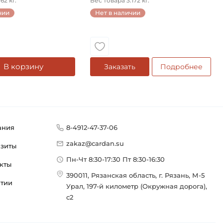
62 кг.
Вес товара 3.172 кг.
чии
Нет в наличии
В корзину
Заказать
Подробнее
ания
8-4912-47-37-06
zakaz@cardan.su
изиты
Пн-Чт 8:30-17:30 Пт 8:30-16:30
кты
390011, Рязанская область, г. Рязань, М-5
нтии
Урал, 197-й километр (Окружная дорога),
с2