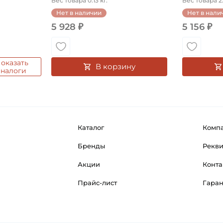
Вес товара 0.13 кг.
Вес товара 2.
Нет в наличии
Нет в нали
5 928 ₽
5 156 ₽
оказать
В корзину
аналоги
Каталог
Комп
Бренды
Рекв
Акции
Конта
Прайс-лист
Гара