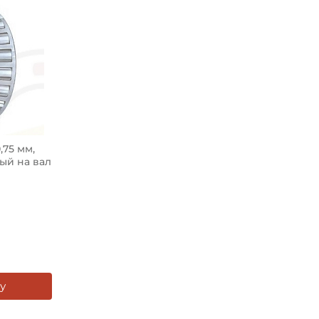
Ширина в сборе (Монтажн
Тип посадочного отверсти
Тип наружного кольца:
Вид уплотнения:
75 мм,
Смазка:
ый на вал
Классификация завода - п
Страна происхождения:
у