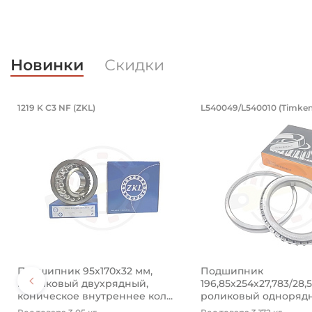
Новинки
Скидки
Подшипник 95х170х32 мм, шариковы
Подшипник 19
1219 K C3 NF (ZKL)
L540049/L540010 (Timken
Подшипник 95х170х32 мм, шариковый двухрядный, к
Подшипник 196,85х2
Подшипник 95х170х32 мм,
Подшипник
шариковый двухрядный,
196,85х254х27,783/28,
коническое внутреннее кол...
роликовый одноряд
конический ...