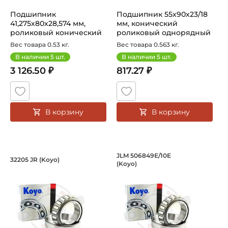
Подшипник
Подшипник 55х90х23/18
41,275х80х28,574 мм,
мм, конический
роликовый конический
роликовый однорядный
на вал 41,275 мм. А...
на вал 55 мм...
Вес товара 0.53 кг.
Вес товара 0.563 кг.
В наличии
5
шт.
В наличии
5
шт.
3 126.50 ₽
817.27 ₽
В корзину
В корзину
Подшипник 25х52х18/16 мм, коническ
Подшипник 55х90х2
JLM 506849E/10E
32205 JR (Koyo)
(Koyo)
Подшипник HC 32205 JR Koyo конический роликовый одно
Подшипник JLM 506849E/10E 