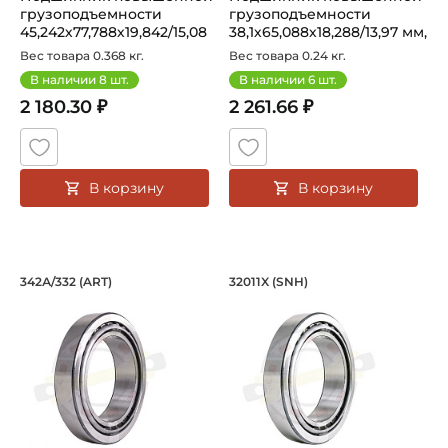
грузоподъемности
грузоподъемности
45,242х77,788х19,842/15,08
38,1х65,088х18,288/13,97 мм,
мм, ро...
роли...
Вес товара 0.368 кг.
Вес товара 0.24 кг.
В наличии
8
шт.
В наличии
6
шт.
2 180.30 ₽
2 261.66 ₽
В корзину
В корзину
Подшипник 41,275х80х28,574 мм, роли
Подшипник 55х90х2
342А/332 (ART)
32011X (SNH)
342А/332 (ART)
Подшипник 32011X SNH кониче