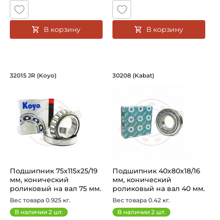
В корзину
В корзину
Подшипник 75х115х25/19 мм, коническ
Подшипник 40х80х1
32015 JR (Koyo)
30208 (Kabat)
Подшипник 32015 JR Koyo конический роликовый одноряд
Подшипник 30208 Kabat кони
Подшипник 75х115х25/19
Подшипник 40х80х18/16
мм, конический
мм, конический
роликовый на вал 75 мм.
роликовый на вал 40 мм.
Артикул 3...
Артикул 30...
Вес товара 0.925 кг.
Вес товара 0.42 кг.
В наличии
2
шт.
В наличии
2
шт.