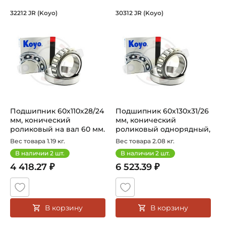
Подшипник 60х110х28/24 мм, коническ
Подшипник 60х130х
32212 JR (Koyo)
30312 JR (Koyo)
Подшипник 32212 JR Koyo конический роликовый одноряд
Подшипник 30312 JR Koyo ко
Подшипник 60х110х28/24
Подшипник 60х130х31/26
мм, конический
мм, конический
роликовый на вал 60 мм.
роликовый однорядный,
Артикул 3...
на вал 60 м...
Вес товара 1.19 кг.
Вес товара 2.08 кг.
В наличии
2
шт.
В наличии
2
шт.
4 418.27 ₽
6 523.39 ₽
В корзину
В корзину