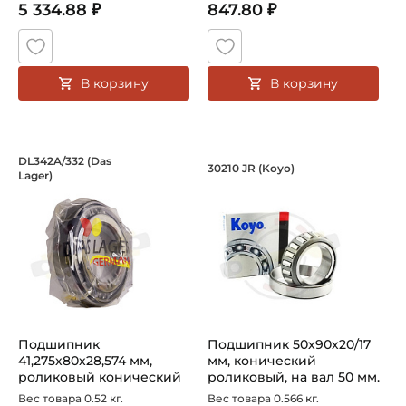
5 334.88 ₽
847.80 ₽
В корзину
В корзину
Подшипник 41,275х80х28,574 мм, роли
Подшипник 50х90х20
DL342A/332 (Das
30210 JR (Koyo)
Lager)
Подшипник DL342A/332 Das Lager конический роликовый 
Подшипник HC 30210 JR Koyo 
Подшипник
Подшипник 50х90х20/17
41,275х80х28,574 мм,
мм, конический
роликовый конический
роликовый, на вал 50 мм.
на вал 41,275 мм. А...
Артикул 3...
Вес товара 0.52 кг.
Вес товара 0.566 кг.