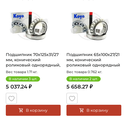
Подшипник 32214 JR Koyo конический роликовый одноряд
Подшипник 33013 JR Koyo ко
Подшипник 70х125х31/27
Подшипник 65х100х27/21
мм, конический
мм, конический
роликовый однорядный,
роликовый однорядный
на вал 70 м...
на вал 65 мм...
Вес товара 1.71 кг.
Вес товара 0.762 кг.
В наличии
3
шт.
В наличии
2
шт.
5 037.24 ₽
5 658.27 ₽
В корзину
В корзину