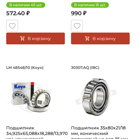
В наличии
45
шт.
В наличии
15
шт.
572.40 ₽
990 ₽
В корзину
В корзину
Подшипник 34,925х65,088х18,288/13,9
Подшипник 35х80х2
LM 48548/10 (Koyo)
30307.AQ (IBC)
Подшипник LM 48548/10 Koyo конический роликовый однорядн
Подшипник 30307.AQ IBC кони
Подшипник
Подшипник 35х80х21/18
34,925х65,088х18,288/13,970
мм, конический