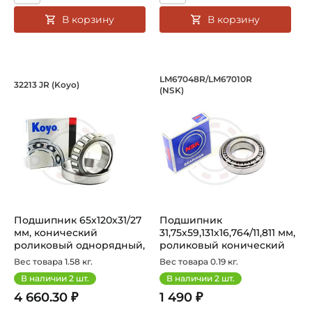
В корзину
В корзину
Подшипник 65х120х31/27 мм, коническ
Подшипник 31,75х59
LM67048R/LM67010R
32213 JR (Koyo)
(NSK)
Подшипник 32213 JR Koyo конический роликовый одноряд
Подшипник LM67048R/LM67010
Подшипник 65х120х31/27
Подшипник
мм, конический
31,75х59,131х16,764/11,811 мм,
роликовый однорядный,
роликовый конический
на вал 65 м...
на вал 31...
Вес товара 1.58 кг.
Вес товара 0.19 кг.
В наличии
2
шт.
В наличии
2
шт.
4 660.30 ₽
1 490 ₽