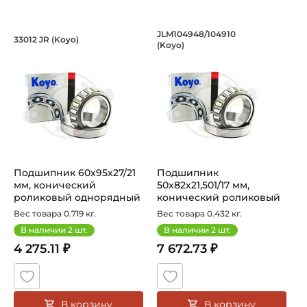
Подшипник 60х95х27/21 мм, коническ
Подшипник 50х82х2
JLM104948/104910
33012 JR (Koyo)
(Koyo)
Подшипник 33012JR Koyo конический роликовый одноряд
Подшипник JLM104948/104910
Подшипник 60х95х27/21
Подшипник
мм, конический
50х82х21,501/17 мм,
роликовый однорядный
конический роликовый
на вал 60 мм...
однорядный на вал 50...
Вес товара 0.719 кг.
Вес товара 0.432 кг.
В наличии
2
шт.
В наличии
2
шт.
4 275.11 ₽
7 672.73 ₽
В корзину
В корзину