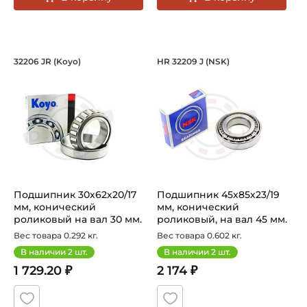
Подшипник 30х62х20/17 мм, коническ
Подшипник 45х85х23
32206 JR (Koyo)
HR 32209 J (NSK)
Подшипник 32206 JR Koyo конический роликовый одноря
Подшипник HR 32209 J NSK, 
Подшипник 30х62х20/17
Подшипник 45х85х23/19
мм, конический
мм, конический
роликовый на вал 30 мм.
роликовый, на вал 45 мм.
Артикул 32...
Артикул H...
Вес товара 0.292 кг.
Вес товара 0.602 кг.
В наличии
2
шт.
В наличии
2
шт.
1 729.20 ₽
2 174 ₽