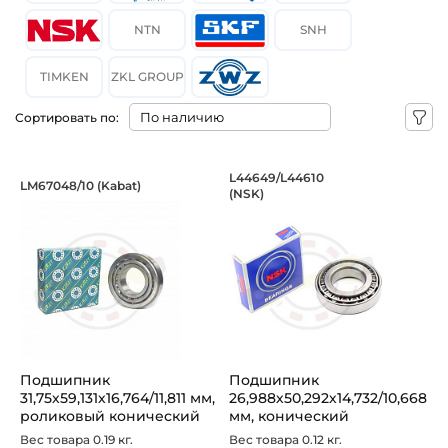
NTN
SNH
TIMKEN
ZKL GROUP
Сортировать по:
Подшипник 31,75х59,131х16,764/11,811
Подшипник 26,988х5
L44649/L44610
LM67048/10 (Kabat)
(NSK)
Подшипник LM67048/10 Kabat конический роликовый одноря
Подшипник L44649/L44610 NS
Подшипник
Подшипник
31,75х59,131х16,764/11,811 мм,
26,988х50,292х14,732/10,668
роликовый конический
мм, конический
на вал 31...
роликовый на вал 2...
Вес товара 0.19 кг.
Вес товара 0.12 кг.