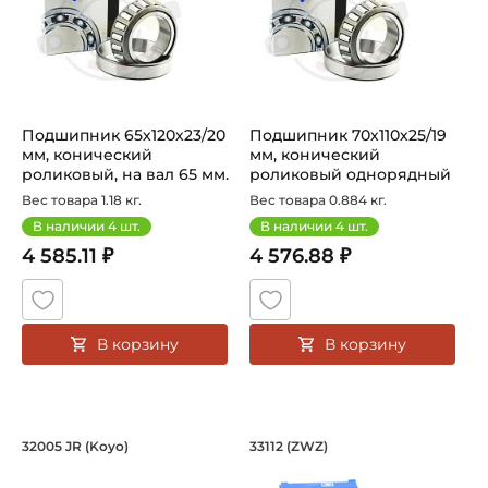
Подшипник 65х120х23/20
Подшипник 70х110х25/19
мм, конический
мм, конический
роликовый, на вал 65 мм.
роликовый однорядный
Артикул ...
на вал 70 мм...
Вес товара 1.18 кг.
Вес товара 0.884 кг.
В наличии
4
шт.
В наличии
4
шт.
4 585.11 ₽
4 576.88 ₽
В корзину
В корзину
Подшипник 25х47х15/11,5 мм, коничес
Подшипник 60х100х
32005 JR (Koyo)
33112 (ZWZ)
Подшипник HI-CAP 32005 JR Koyo конический роликовый 
Подшипник 33112 ZWZ кониче