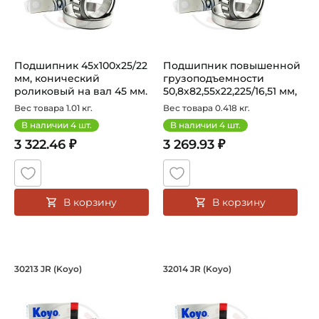
Подшипник 45х100х25/22
Подшипник повышенной
мм, конический
грузоподъемности
роликовый на вал 45 мм.
50,8х82,55х22,225/16,51 мм,
Артикул 3...
ролик...
Вес товара 1.01 кг.
Вес товара 0.418 кг.
В наличии
4
шт.
В наличии
4
шт.
3 322.46 ₽
3 269.93 ₽
В корзину
В корзину
Подшипник 65х120х23/20 мм, коническ
Подшипник 70х110х
30213 JR (Koyo)
32014 JR (Koyo)
Подшипник HC 30213 JR Koyo конический роликовый одно
Подшипник 32014 JR Koyo кон