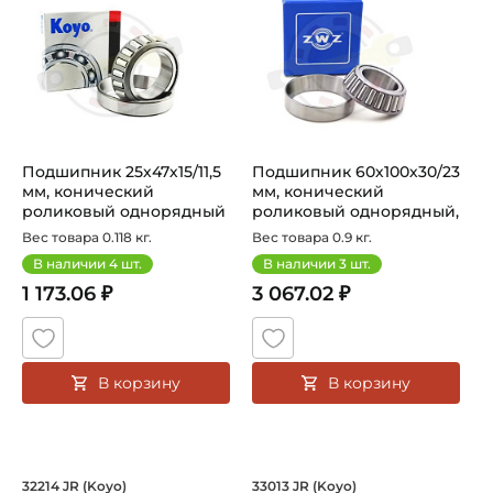
Подшипник 25х47х15/11,5
Подшипник 60х100х30/23
мм, конический
мм, конический
роликовый однорядный
роликовый однорядный,
на вал 25 м...
на вал 60 м...
Вес товара 0.118 кг.
Вес товара 0.9 кг.
В наличии
4
шт.
В наличии
3
шт.
1 173.06 ₽
3 067.02 ₽
В корзину
В корзину
Подшипник 70х125х31/27 мм, коническ
Подшипник 65х100х
32214 JR (Koyo)
33013 JR (Koyo)