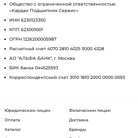
Общество с ограниченной ответственностью
«Кардан Подшипник Сервис»
ИНН 6230123350
КПП 623001001
ОГРН 1226200005987
Расчетный счет 4070 2810 4025 3000 4328
АО "АЛЬФА-БАНК", г. Москва
БИК банка 044525593
Корреспондентский счет 3010 1810 2000 0000 0593
Реквизиты для оплаты по карте (для
Индивидуальный предприниматель Багапов Марат Ма
Юридическим лицам
Физическим лицам
ИНН 151005624009
Оплата
Доставка
ОГРНИП 325620000015952
Каталог
Бренды
Расчетный счет 4080 2810 6025 3000 7944