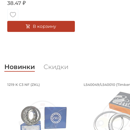
38.47 ₽
В корзину
Новинки
Скидки
Подшипник 95х170х32 мм, шариковы
Подшипник 19
1219 K C3 NF (ZKL)
L540049/L540010 (Timken
Подшипник 95х170х32 мм, шариковый двухрядный, к
Подшипник 196,85х2