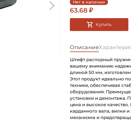
Нет в наличии
63.68 ₽
Купить
Описание
Характери
Штифт распорный пружинн
вашему вниманию надежн
длиной 50 мм, изготовле
Этот продукт идеально п
технике, обеспечивая ст
оборудования. Преимущес
установки и демонтажа. 
цена и высокое качество
карданного вала, вилки и
механизма и предотвращ
Диаметр штифта:
Основное назначение: