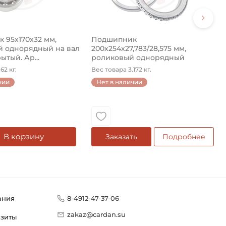
 95х170х32 мм,
Подшипник
 однорядный на вал
200х254х27,783/28,575 мм,
ытый. Ар...
роликовый однорядный
конический на ...
62 кг.
Вес товара 3.172 кг.
чии
Нет в наличии
В корзину
Заказать
Подробнее
ания
8-4912-47-37-06
zakaz@cardan.su
изиты