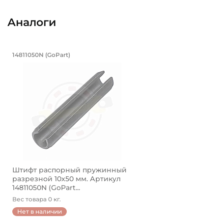
Аналоги
Штифт распорный пружинный разре
14811050N (GoPart)
Штифт распорный пружинный разрезной 14811050N G
Штифт распорный пружинный
разрезной 10х50 мм. Артикул
14811050N (GoPart...
Вес товара 0 кг.
Нет в наличии