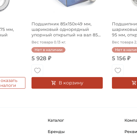
Подшипник 85х150х49 мм,
Подшипник
575 мм,
шариковый однорядный
шариковый
ный
упорный открытый на вал 85...
95 мм, откр
Вес товара 0.13 кг.
Вес товара 2.
Нет в наличии
Нет в нали
5 928 ₽
5 156 ₽
оказать
В корзину
аналоги
Каталог
Комп
Бренды
Рекв