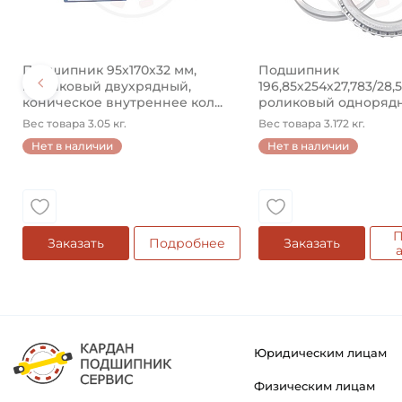
Подшипник 95х170х32 мм,
Подшипник
шариковый двухрядный,
196,85х254х27,783/28,
коническое внутреннее кол...
роликовый одноряд
конический ...
Вес товара 3.05 кг.
Вес товара 3.172 кг.
Нет в наличии
Нет в наличии
П
Заказать
Подробнее
Заказать
Юридическим лицам
Физическим лицам