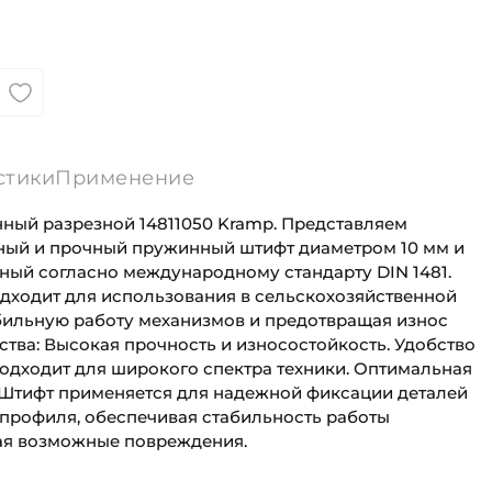
стики
Применение
ый разрезной 14811050 Kramp. Представляем
ый и прочный пружинный штифт диаметром 10 мм и
нный согласно международному стандарту DIN 1481.
одходит для использования в сельскохозяйственной
абильную работу механизмов и предотвращая износ
тва: Высокая прочность и износостойкость. Удобство
Подходит для широкого спектра техники. Оптимальная
. Штифт применяется для надежной фиксации деталей
 профиля, обеспечивая стабильность работы
ая возможные повреждения.
Для сельскохозяйственного карданного
10 мм
вала