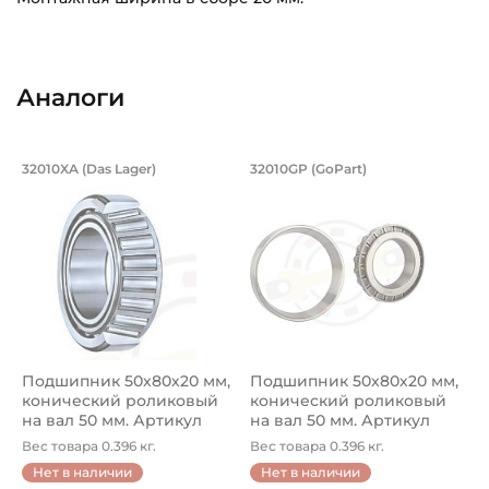
Внутренний диаметр (d):
Основное назначение:
50 мм
Для ступицы колеса
Аналоги
Наружный диаметр (D):
Категория:
80 мм
Автомобильная
Подшипник 50х80х20 мм, конический 
Подшипник 50х80х2
32010XA (Das Lager)
32010GP (GoPart)
Ширина внутреннего кольца (B):
Подшипник 32010XA Das Lager конический роликовый од
Подшипник 32010GP GoPart к
20 мм
Ширина наружного кольца (С):
15,5 мм
Ширина в сборе (Монтажная):
20 мм
Подшипник 50х80х20 мм,
Подшипник 50х80х20 мм,
Тип посадочного отверстия на вал:
конический роликовый
конический роликовый
Круг
на вал 50 мм. Артикул
на вал 50 мм. Артикул
32010...
32010...
Вес товара 0.396 кг.
Вес товара 0.396 кг.
Тип наружного кольца:
Нет в наличии
Нет в наличии
Цилиндрическое