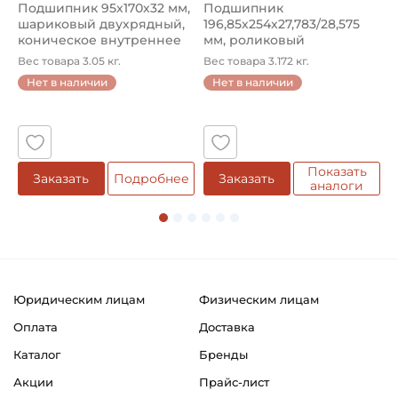
Подшипник 95х170х32 мм,
Подшипник
П
шариковый двухрядный,
196,85х254х27,783/28,575
ш
коническое внутреннее
мм, роликовый
у
кол...
однорядный конический
8
Вес товара 3.05 кг.
Вес товара 3.172 кг.
В
...
Нет в наличии
Нет в наличии
5
Показать
Заказать
Подробнее
Заказать
аналоги
Юридическим лицам
Физическим лицам
Оплата
Доставка
Каталог
Бренды
Акции
Прайс-лист