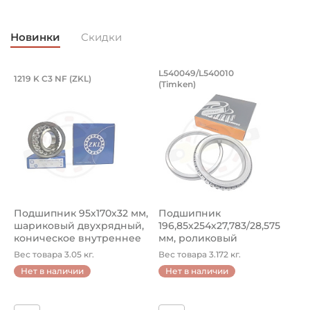
Новинки
Скидки
, оцинкованный. Артикул 94871 (Kramp
разводной 8x50 мм, оцинкованный. Арт
Подшипник 95х170х32 мм, шариковый 
Подшипник 196,85х
L540049/L540010
1219 K C3 NF (ZKL)
5
(Timken)
оцинкованный.
рямой разводной 8x50 мм, оцинкованный.
Подшипник 95х170х32 мм, шариковый двухрядный, кони
Подшипник 196,85х254х27,78
П
Подшипник 95х170х32 мм,
Подшипник
П
шариковый двухрядный,
196,85х254х27,783/28,575
ш
коническое внутреннее
мм, роликовый
у
кол...
однорядный конический
8
Вес товара 3.05 кг.
Вес товара 3.172 кг.
В
...
Нет в наличии
Нет в наличии
5