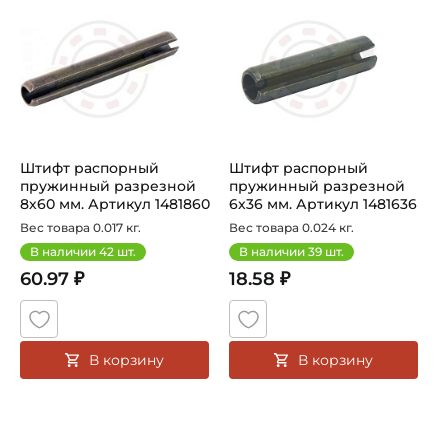
Штифт распорный
Штифт распорный
пружинный разрезной
пружинный разрезной
8х60 мм. Артикул 1481860
6х36 мм. Артикул 1481636
(Kramp)
(Kramp)
Вес товара 0.017 кг.
Вес товара 0.024 кг.
В наличии
42
шт.
В наличии
39
шт.
60.97 ₽
18.58 ₽
В корзину
В корзину