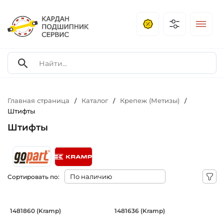
Главная страница
Каталог
Крепеж (Метизы)
/
/
/
Штифты
Штифты
Сортировать по:
Штифт распорный пружинный разрезн
Штифт распорный п
1481860 (Kramp)
1481636 (Kramp)
Штифт распорный пружинный разрезной 1481860 Kramp.
Штифт распорный пружинный 