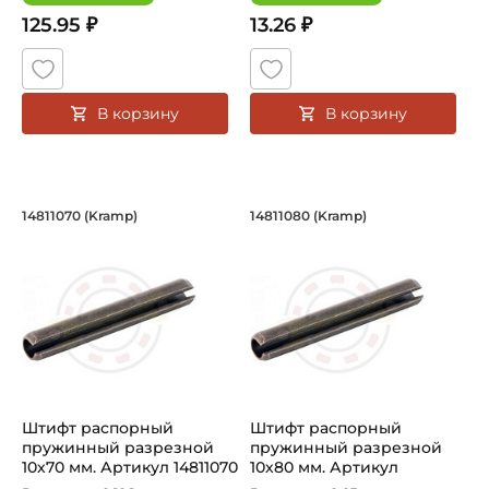
125.95 ₽
13.26 ₽
В корзину
В корзину
Штифт распорный пружинный разрезн
Штифт распорный п
14811070 (Kramp)
14811080 (Kramp)
Штифт распорный пружинный разрезной 14811070 Kramp
Штифт распорный пружинный 
Штифт распорный
Штифт распорный
пружинный разрезной
пружинный разрезной
10х70 мм. Артикул 14811070
10х80 мм. Артикул
(Kramp)
14811080 (Kramp)