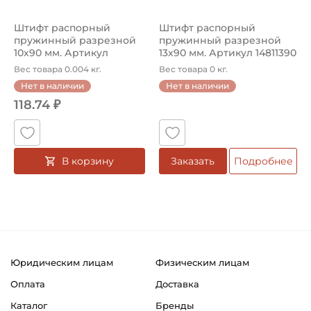
Штифт распорный
Штифт распорный
пружинный разрезной
пружинный разрезной
10х90 мм. Артикул
13x90 мм. Артикул 14811390
14811090 (Kramp)
(Kramp)
Вес товара 0.004 кг.
Вес товара 0 кг.
Нет в наличии
Нет в наличии
118.74 ₽
В корзину
Заказать
Подробнее
Юридическим лицам
Физическим лицам
Оплата
Доставка
Каталог
Бренды