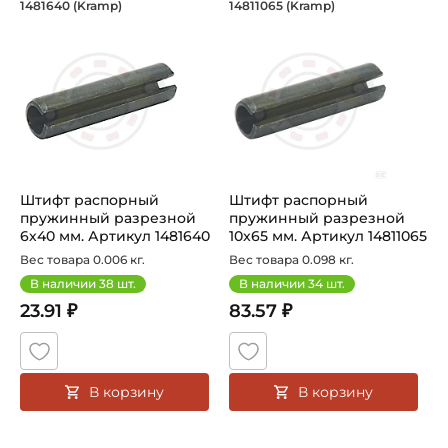
Штифт распорный пружинный разрезн
Штифт распорный п
1481640 (Kramp)
14811065 (Kramp)
Штифт распорный пружинный разрезной 1481640 Kramp. 
Штифт распорный пружинный 
Штифт распорный
Штифт распорный
пружинный разрезной
пружинный разрезной
6х40 мм. Артикул 1481640
10x65 мм. Артикул 14811065
(Kramp)
(Kramp)
Вес товара 0.006 кг.
Вес товара 0.098 кг.
В наличии
38
шт.
В наличии
34
шт.
23.91 ₽
83.57 ₽
В корзину
В корзину