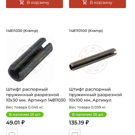
В корзину
В корзину
Штифт распорный пружинный разрезно
Штифт распорный п
14811030 (Kramp)
148110100 (Kramp)
Штифт распорный пружинный разрезной10×30 мм DIN1481
Штифт распорный пружинный 
Штифт распорный
Штифт распорный
пружинный разрезной
пружинный разрезной
10х30 мм. Артикул 14811030
10х100 мм. Артикул
(Kramp)
148110100 (Kramp...
Вес товара 0.045 кг.
Вес товара 0.039 кг.
В наличии
25
шт.
В наличии
25
шт.
49.01 ₽
135.19 ₽