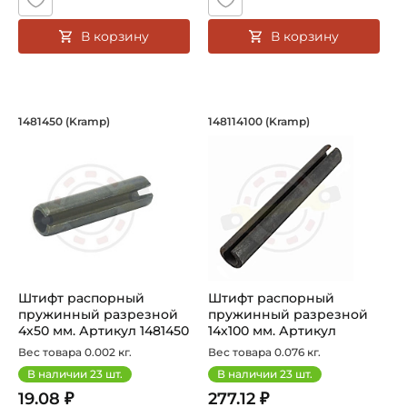
В корзину
В корзину
Штифт распорный пружинный разрезн
Штифт распорный п
1481450 (Kramp)
148114100 (Kramp)
Штифт распорный пружинный разрезной 4х50 мм
Штифт распорный пружинный 
Штифт распорный
Штифт распорный
пружинный разрезной
пружинный разрезной
4х50 мм. Артикул 1481450
14х100 мм. Артикул
(Kramp)
148114100 (Kramp...
Вес товара 0.002 кг.
Вес товара 0.076 кг.
В наличии
23
шт.
В наличии
23
шт.
19.08 ₽
277.12 ₽