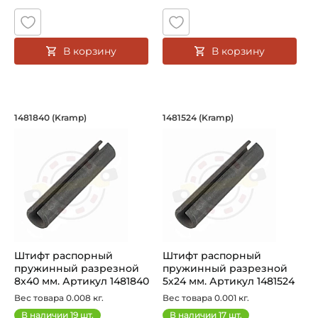
В корзину
В корзину
Штифт распорный пружинный разрезн
Штифт распорный п
1481840 (Kramp)
1481524 (Kramp)
Штифт распорный пружинный разрезной 8×40 мм DIN1481
Штифт распорный пружинный 
Штифт распорный
Штифт распорный
пружинный разрезной
пружинный разрезной
8x40 мм. Артикул 1481840
5х24 мм. Артикул 1481524
(Kramp)
(Kramp)
Вес товара 0.008 кг.
Вес товара 0.001 кг.
В наличии
19
шт.
В наличии
17
шт.