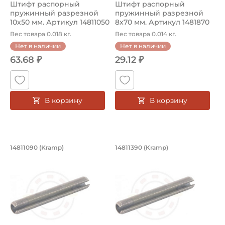
Штифт распорный
Штифт распорный
пружинный разрезной
пружинный разрезной
10х50 мм. Артикул 14811050
8x70 мм. Артикул 1481870
(Kramp)
(Kramp)
Вес товара 0.018 кг.
Вес товара 0.014 кг.
Нет в наличии
Нет в наличии
63.68 ₽
29.12 ₽
В корзину
В корзину
Штифт распорный пружинный разрезн
Штифт распорный п
14811090 (Kramp)
14811390 (Kramp)
Штифт распорный пружинный разрезной 14811090 Kramp
Штифт распорный пружинный 