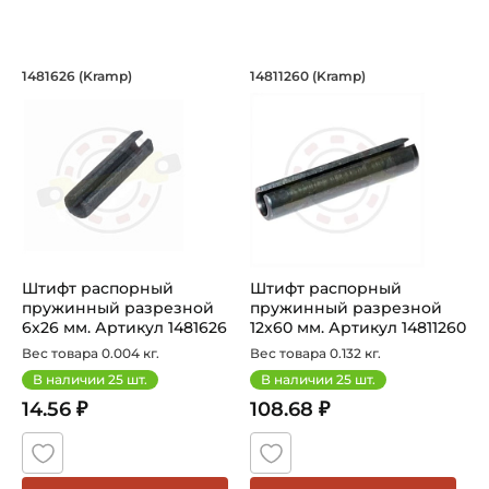
Штифт распорный пружинный разрезн
Штифт распорный п
1481626 (Kramp)
14811260 (Kramp)
Штифт распорный пружинный разрезной 6x26 мм
Штифт распорный пружинный 
Штифт распорный
Штифт распорный
пружинный разрезной
пружинный разрезной
6х26 мм. Артикул 1481626
12x60 мм. Артикул 14811260
(Kramp)
(Kramp)
Вес товара 0.004 кг.
Вес товара 0.132 кг.
В наличии
25
шт.
В наличии
25
шт.
14.56 ₽
108.68 ₽