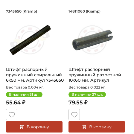
Штифт распорный пружинный cпираль
Штифт распорный п
7343650 (Kramp)
14811060 (Kramp)
Штифт распорный пружинный cпиральный 7343650 Kramp
Штифт распорный пружинный 
Штифт распорный
Штифт распорный
пружинный cпиральный
пружинный разрезной
6х50 мм. Артикул 7343650
10х60 мм. Артикул
(Kramp)
14811060 (Kramp)
Вес товара 0.004 кг.
Вес товара 0.022 кг.
В наличии
31
шт.
В наличии
27
шт.
55.64 ₽
79.55 ₽
В корзину
В корзину