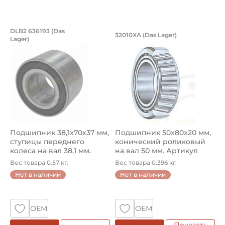
Подшипник 38,1х70х37 мм, ступицы пе
Подшипник 50х80х2
DLB2 636193 (Das
32010XA (Das Lager)
Lager)
Подшипник ступицы DLB 636193 Das Lager на вал 38,1 мм
Подшипник 32010XA Das Lage
Подшипник 38,1х70х37 мм,
Подшипник 50х80х20 мм,
ступицы переднего
конический роликовый
колеса на вал 38,1 мм.
на вал 50 мм. Артикул
Артик...
32010...
Вес товара 0.57 кг.
Вес товара 0.396 кг.
Нет в наличии
Нет в наличии
ОЕМ
ОЕМ