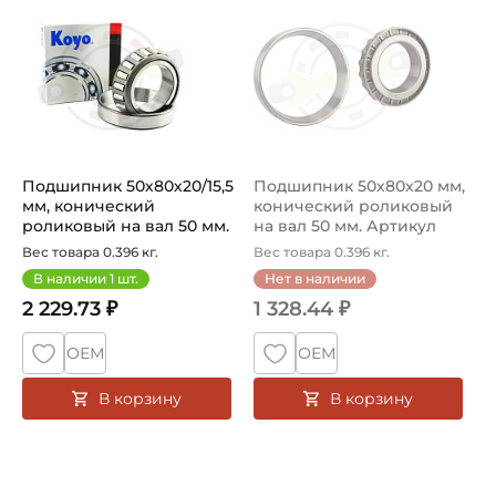
Подшипник 50х80х20/15,5
Подшипник 50х80х20 мм,
мм, конический
конический роликовый
роликовый на вал 50 мм.
на вал 50 мм. Артикул
Артикул ...
32010...
Вес товара 0.396 кг.
Вес товара 0.396 кг.
В наличии
1
шт.
Нет в наличии
2 229.73 ₽
1 328.44 ₽
ОЕМ
ОЕМ
В корзину
В корзину