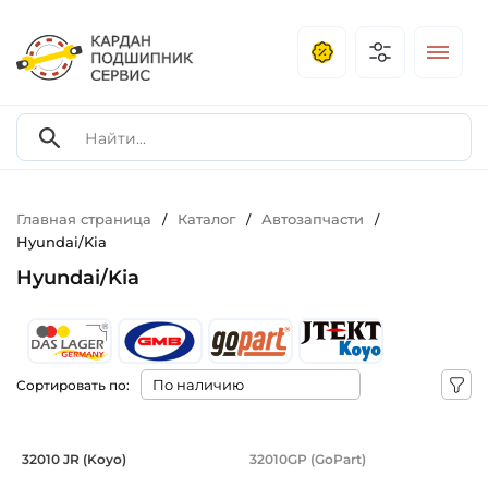
Главная страница
Каталог
Автозапчасти
/
/
/
Hyundai/Kia
Hyundai/Kia
Сортировать по:
Подшипник 50х80х20/15,5 мм, коничес
Подшипник 50х80х2
32010 JR (Koyo)
32010GP (GoPart)
Подшипник HC 32010 JR Koyo конический роликовый одн
Подшипник 32010GP GoPart к