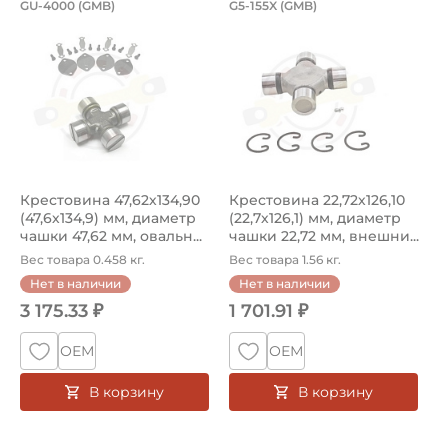
Крестовина 47,62х134,90 (47,6х134,9
Крестовина 22,72х1
GU-4000 (GMB)
G5-155X (GMB)
Крестовина GU-4000 GMB, диаметр чашки 47,62 мм, оваль
Крестовина 22,72х126,10 мм,
Крестовина 47,62х134,90
Крестовина 22,72х126,10
(47,6х134,9) мм, диаметр
(22,7х126,1) мм, диаметр
чашки 47,62 мм, овальн...
чашки 22,72 мм, внешни...
Вес товара 0.458 кг.
Вес товара 1.56 кг.
Нет в наличии
Нет в наличии
3 175.33 ₽
1 701.91 ₽
ОЕМ
ОЕМ
В корзину
В корзину