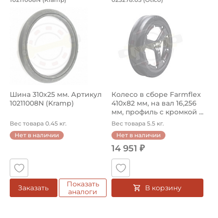
Сельскохозяйственная шина: размеры 310x25 мм, артикул 
Колесо сельскохозяйственно
Шина 310x25 мм. Артикул
Колесо в сборе Farmflex
10211008N (Kramp)
410х82 мм, на вал 16,256
мм, профиль с кромкой ...
Вес товара 0.45 кг.
Вес товара 5.5 кг.
Нет в наличии
Нет в наличии
14 951 ₽
Показать
В корзину
Заказать
аналоги