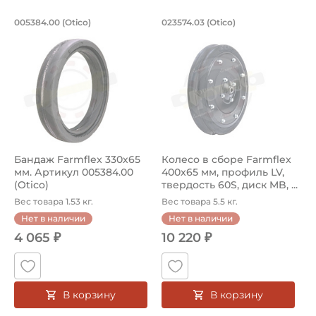
Бандаж Farmflex 330х65 мм. Артикул 0
Колесо в сборе Far
005384.00 (Otico)
023574.03 (Otico)
Шина/бандаж сельскохозяйственная 005384.00 Otico. Fa
Колесо сельскохозяйственное
Бандаж Farmflex 330х65
Колесо в сборе Farmflex
мм. Артикул 005384.00
400x65 мм, профиль LV,
(Otico)
твердость 60S, диск MB, ...
Вес товара 1.53 кг.
Вес товара 5.5 кг.
Нет в наличии
Нет в наличии
4 065 ₽
10 220 ₽
В корзину
В корзину