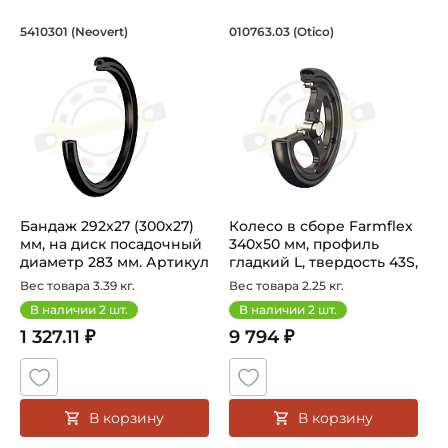
Бандаж 292x27 (300х27) мм, на диск 
Колесо в сборе Far
5410301 (Neovert)
010763.03 (Otico)
Шина/бандаж сельскохозяйственная 5410301 бренда Neove
Колесо в сборе 010763.03 Ot
Бандаж 292x27 (300х27)
Колесо в сборе Farmflex
мм, на диск посадочный
340х50 мм, профиль
диаметр 283 мм. Артикул
гладкий L, твердость 43S,
5...
ди...
Вес товара 3.39 кг.
Вес товара 2.25 кг.
В наличии
2
шт.
В наличии
2
шт.
1 327.11 ₽
9 794 ₽
В корзину
В корзину