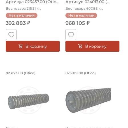
Артикул 023457.00 (Otic...
Артикул 024013.00 (...
Вес товара 216.31 кг.
Вес товара 607.88 кг.
Нет в наличии
Нет в наличии
392 883 ₽
968 105 ₽
В корзину
В корзину
Каток OTICO/LSTXE/593/125/3913/71S/FF
Катки прикатывающ
023173.00 (Otico)
023919.00 (Otico)
Прикатывающий каток 023173.00 (Otico). Диаметр 593 мм
Прикатывающий каток 023919.