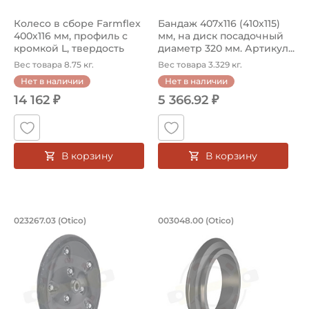
Колесо в сборе Farmflex
Бандаж 407х116 (410х115)
400х116 мм, профиль с
мм, на диск посадочный
кромкой L, твердость
диаметр 320 мм. Артикул...
63S,...
Вес товара 8.75 кг.
Вес товара 3.329 кг.
Нет в наличии
Нет в наличии
14 162 ₽
5 366.92 ₽
В корзину
В корзину
Колесо в сборе Farmflex 310х25 мм, п
Бандаж для катка 5
023267.03 (Otico)
003048.00 (Otico)
Колесо в сборе Farmflex — это универсальный и долгов
Шина/бандаж для катка 0030