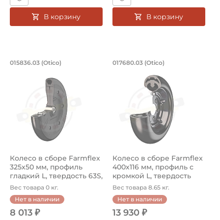
В корзину
В корзину
Колесо в сборе Farmflex 325х50 мм, п
Колесо в сборе Far
015836.03 (Otico)
017680.03 (Otico)
Колесо для сельхозтехники 015836.03 французского бре
Колесо в сборе 017680.03 (O
Колесо в сборе Farmflex
Колесо в сборе Farmflex
325х50 мм, профиль
400х116 мм, профиль с
гладкий L, твердость 63S,
кромкой L, твердость
ди...
63S,...
Вес товара 0 кг.
Вес товара 8.65 кг.
Нет в наличии
Нет в наличии
8 013 ₽
13 930 ₽