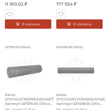
11 910.02 ₽
717 924 ₽
В корзину
В корзину
Каток OTICO/LSTXE/593/125/2413/71S/F
Каток OTICO/LWSTX/
027519.00 (Otico)
023458.00 (Otico)
Прикатывающий каток 027519.00 (Otico). Диаметр 593 мм
Прикатывающий каток 023458.
Каток
Каток
OTICO/LSTXE/593/125/2413/71S/FF/SHAFT40.
OTICO/LWSTX/540/62.5/1400/7
Артикул 027519.00 (Otico...
Артикул 023458.00 (Otic...
Вес товара 331.35 кг.
Вес товара 223.39 кг.