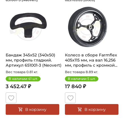
Шина/бандаж сельскохозяйственная 651001-3 бренда Neo
Колесо сельскохозяйственно
Бандаж 345x52 (340х50)
Колесо в сборе Farmflex
мм, профиль гладкий.
405x115 мм, на вал 16,256
Артикул 651001-3 (Neovert)
мм, профиль с кромкой...
Вес товара 0.81 кг.
Вес товара 8.89 кг.
В наличии
41
шт.
В наличии
5
шт.
3 452.47 ₽
17 840 ₽
В корзину
В корзину