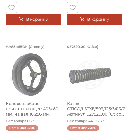
В корзину
В корзину
Колесо в сборе прикатывающее 405х80
Каток OTICO/LSTXE/
AA85465GN (Greenly)
027520.00 (Otico)
Колесо AA85465GN (Greenly) в сборе прикатывающее 405х
Прикатывающий каток 027520.
Колесо в сборе
Каток
прикатывающее 405х80
OTICO/LSTXE/593/125/3413/71S
мм, на вал 16,256 мм.
Артикул 027520.00 (Otico...
Артикул AA854...
Вес товара 0 кг.
Вес товара 447.22 кг.
Нет в наличии
Нет в наличии