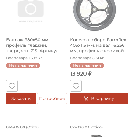
Бандаж 380х50 мм,
Колесо в сборе Farmflex
профиль гладкий,
405x115 мм, на вал 16,256
твердость 71S. Артикул
мм, профиль с кромкой...
700075-1 (Neo...
Вес товара 1.698 кг.
Вес товара 8.51 кг.
Нет в наличии
Нет в наличии
13 920 ₽
В корзину
Заказать
Подробнее
Бандаж Farmflex 380х50 мм, профиль г
Колесо в сборе Far
014935.00 (Otico)
024320.03 (Otico)
Шина/бандаж сельскохозяйственная 014935.00 Otico, Far
Колесо сельскохозяйственно