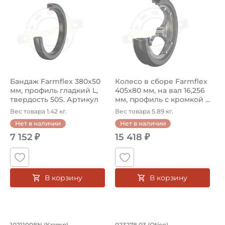
Бандаж Farmflex 380х50
Колесо в сборе Farmflex
мм, профиль гладкий L,
405х80 мм, на вал 16,256
твердость 50S. Артикул
мм, профиль с кромкой ...
00...
Вес товара 1.42 кг.
Вес товара 5.89 кг.
Нет в наличии
Нет в наличии
7 152 ₽
15 418 ₽
В корзину
В корзину
Шина 310x25 мм. Артикул 10211008N (
Колесо в сборе Far
10211008N (Kramp)
023278.03 (Otico)