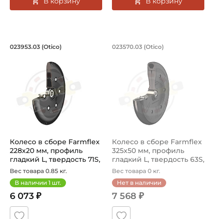
В корзину
В корзину
Колесо в сборе Farmflex 228х20 мм, п
Колесо в сборе Far
023953.03 (Otico)
023570.03 (Otico)
Колесо сельскохозяйственное в сборе 023953.03 Otico 
Колесо для сельхозтехники 0
Колесо в сборе Farmflex
Колесо в сборе Farmflex
228х20 мм, профиль
325х50 мм, профиль
гладкий L, твердость 71S,
гладкий L, твердость 63S,
ди...
ди...
Вес товара 0.85 кг.
Вес товара 0 кг.
В наличии
1
шт.
Нет в наличии
6 073 ₽
7 568 ₽