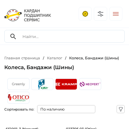
Главная страница
Каталог
Колеса, Бандажи (Шины)
/
/
Колеса, Бандажи (Шины)
Greenly
Сортировать по:
Бандаж 345x52 (340х50) мм, профиль г
Колесо в сборе Far
651001-3 (Neovert)
023705.03 (Otico)