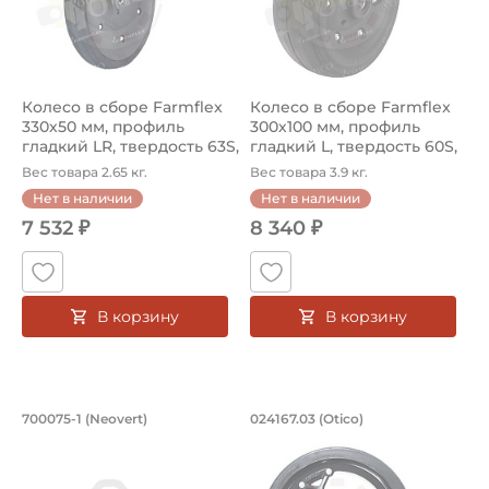
Колесо в сборе Farmflex
Колесо в сборе Farmflex
330х50 мм, профиль
300х100 мм, профиль
гладкий LR, твердость 63S,
гладкий L, твердость 60S,
д...
д...
Вес товара 2.65 кг.
Вес товара 3.9 кг.
Нет в наличии
Нет в наличии
7 532 ₽
8 340 ₽
В корзину
В корзину
Бандаж 380х50 мм, профиль гладкий, т
Колесо в сборе Far
700075-1 (Neovert)
024167.03 (Otico)
Шина/бандаж сельскохозяйственная 700075-1 Neovert, 
Колесо сельскохозяйственное