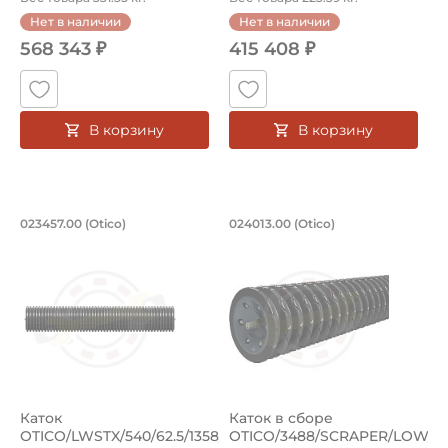
Нет в наличии
Нет в наличии
568 343 ₽
415 408 ₽
В корзину
В корзину
Каток OTICO/LWSTX/540/62.5/1358/71S/
Каток в сборе OTIC
023457.00 (Otico)
024013.00 (Otico)
Прикатывающий каток 023457.00 (Otico). Диаметр 540 мм
Прикатывающий каток в сборе
Каток
Каток в сборе
OTICO/LWSTX/540/62.5/1358/71S/FF/SHAFT50.
OTICO/3488/SCRAPER/LOW/LST