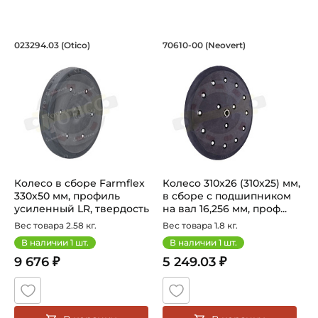
Колесо в сборе Farmflex 330х50 мм, п
Колесо 310x26 (310
023294.03 (Otico)
70610-00 (Neovert)
Колесо в сборе 023294.03 Otico Farmflex, бандаж 330x50 
Прикатывающее колесо 70610-
Колесо в сборе Farmflex
Колесо 310x26 (310x25) мм,
330х50 мм, профиль
в сборе с подшипником
усиленный LR, твердость
на вал 16,256 мм, проф...
63S,...
Вес товара 2.58 кг.
Вес товара 1.8 кг.
В наличии
1
шт.
В наличии
1
шт.
9 676 ₽
5 249.03 ₽