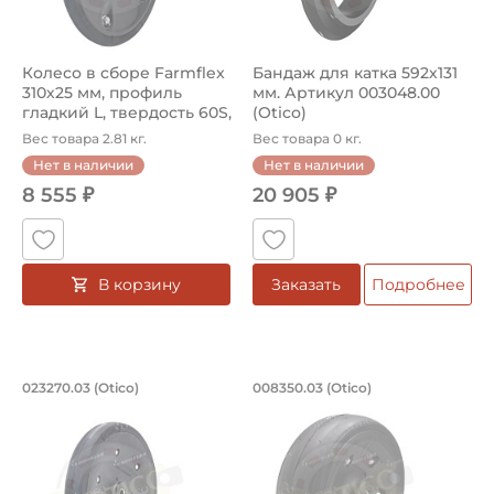
Колесо в сборе Farmflex
Бандаж для катка 592х131
310х25 мм, профиль
мм. Артикул 003048.00
гладкий L, твердость 60S,
(Otico)
ди...
Вес товара 2.81 кг.
Вес товара 0 кг.
Нет в наличии
Нет в наличии
8 555 ₽
20 905 ₽
В корзину
Заказать
Подробнее
Колесо в сборе Farmflex 330х50 мм, п
Колесо в сборе Far
023270.03 (Otico)
008350.03 (Otico)
Колесо для сельхозтехники 023270.03 французского бре
Колесо для сельхозтехники 