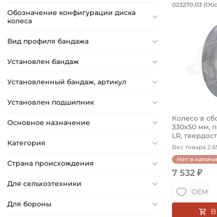
Колесо 
023270.03 (Oti
Обозначение конфигурации диска
Колесо для
колеса
Вид профиля бандажа
Установлен бандаж
Установленный бандаж, артикул
Установлен подшипник
Колесо в сб
Основное назначение
330х50 мм, 
LR, твердость
Категория
Вес товара 2.65
Нет в налич
Страна происхождения
7 532 ₽
Для сельхозтехники
ОЕМ
Для бороны
В