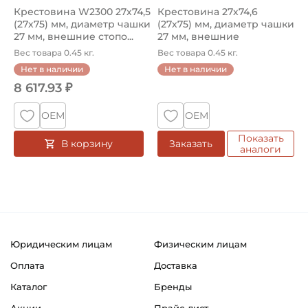
Крестовина W2300 27х74,5
Крестовина 27х74,6
(27х75) мм, диаметр чашки
(27х75) мм, диаметр чашки
27 мм, внешние стопо...
27 мм, внешние
стопорные к...
Вес товара 0.45 кг.
Вес товара 0.45 кг.
Нет в наличии
Нет в наличии
8 617.93 ₽
ОЕМ
ОЕМ
Показать
В корзину
Заказать
аналоги
Юридическим лицам
Физическим лицам
Оплата
Доставка
Каталог
Бренды