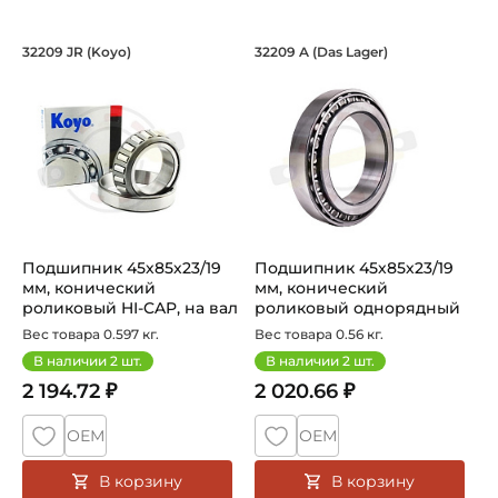
Подшипник 45х85х23/19 мм, конически
Подшипник 45х85х2
32209 JR (Koyo)
32209 A (Das Lager)
Подшипник HI-CAP 32209 JR Koyo, конический роликовый, 
Подшипник 32209A Das Lager
Подшипник 45х85х23/19
Подшипник 45х85х23/19
мм, конический
мм, конический
роликовый HI-CAP, на вал
роликовый однорядный
45 мм. Ар...
на вал 45 мм...
Вес товара 0.597 кг.
Вес товара 0.56 кг.
В наличии
2
шт.
В наличии
2
шт.
2 194.72 ₽
2 020.66 ₽
ОЕМ
ОЕМ
В корзину
В корзину