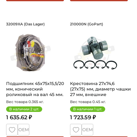
Подшипник 45х75х15,5/20 мм, коничес
Крестовина 27х74,6
32009XA (Das Lager)
210000N (GoPart)
Подшипник 32009XA Das Lager конический роликовый однор
Крестовина 210000N GoPart,
Подшипник 45х75х15,5/20
Крестовина 27х74,6
мм, конический
(27х75) мм, диаметр чашки
роликовый на вал 45 мм.
27 мм, внешние
Артикул ...
стопорные к...
Вес товара 0.365 кг.
Вес товара 0.45 кг.
В наличии
2
шт.
В наличии
1
шт.
1 635.62 ₽
1 723.59 ₽
ОЕМ
ОЕМ