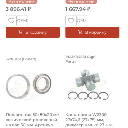
Нет в наличии
Нет в наличии
3 896.41 ₽
1 667.94 ₽
ОЕМ
ОЕМ
В корзину
В корзину
Подшипник 50х80х20 мм, конический 
Крестовина W2300 2
19AP014861 (Agri
32010GP (GoPart)
Parts)
Подшипник 32010GP GoPart конический роликовый однор
Крестовина 19AP014861 Agri 
Подшипник 50х80х20 мм,
Крестовина W2300
конический роликовый
27х74,6 (27х75) мм,
на вал 50 мм. Артикул
диаметр чашки 27 мм,