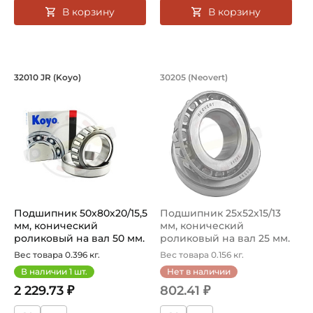
В корзину
В корзину
Подшипник 50х80х20/15,5 мм, коничес
Подшипник 25х52х15
32010 JR (Koyo)
30205 (Neovert)
Подшипник HC 32010 JR Koyo конический роликовый одн
Подшипник 30205 Neovert ко
Подшипник 50х80х20/15,5
Подшипник 25х52х15/13
мм, конический
мм, конический
роликовый на вал 50 мм.
роликовый на вал 25 мм.
Артикул ...
Артикул 30...
Вес товара 0.396 кг.
Вес товара 0.156 кг.
В наличии
1
шт.
Нет в наличии
2 229.73 ₽
802.41 ₽