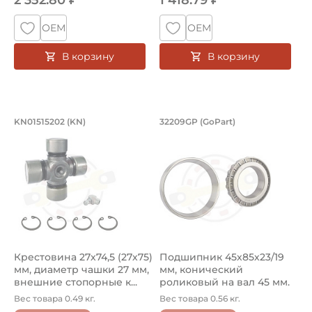
2 352.80 ₽
1 418.79 ₽
ОЕМ
ОЕМ
В корзину
В корзину
Крестовина 27х74,5 (27х75) мм, диам
Подшипник 45х85х2
KN01515202 (KN)
32209GP (GoPart)
Крестовина KN01515202 KN, диаметр чашки 27 мм. Разме
Подшипник 32209GP GoPart к
Крестовина 27х74,5 (27х75)
Подшипник 45х85х23/19
мм, диаметр чашки 27 мм,
мм, конический
внешние стопорные к...
роликовый на вал 45 мм.
Артикул 32...
Вес товара 0.49 кг.
Вес товара 0.56 кг.