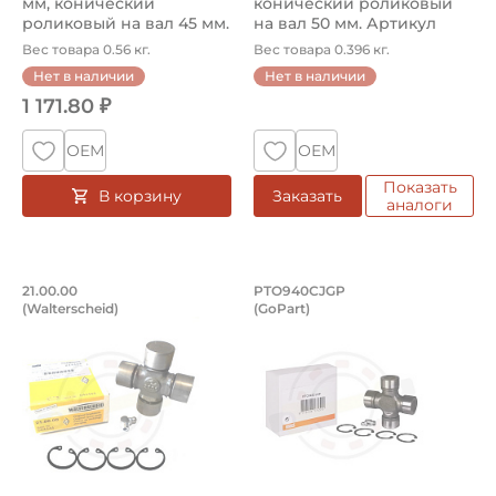
мм, конический
конический роликовый
роликовый на вал 45 мм.
на вал 50 мм. Артикул
Артикул 32...
32010...
Вес товара 0.56 кг.
Вес товара 0.396 кг.
Нет в наличии
Нет в наличии
1 171.80 ₽
ОЕМ
ОЕМ
Показать
В корзину
Заказать
аналоги
Крестовина W2300 27х74,5 (27х75) мм
Крестовина 27х74,
21.00.00
PTO940CJGP
(Walterscheid)
(GoPart)
Крестовина 21.00.00 Walterscheid, диаметр чашки 27 мм
Крестовина PTO940CJGP GoPa