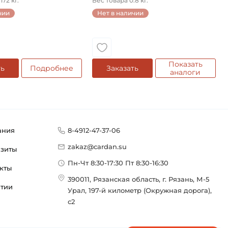
172 кг.
Вес товара 0.8 кг.
чии
Нет в наличии
Показать
ть
Подробнее
Заказать
аналоги
ания
8-4912-47-37-06
zakaz@cardan.su
изиты
Пн-Чт 8:30-17:30 Пт 8:30-16:30
кты
390011, Рязанская область, г. Рязань, М-5
нтии
Урал, 197-й километр (Окружная дорога),
с2