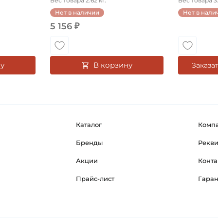
Вес товара 2.62 кг.
Вес товара 3.
Нет в наличии
Нет в нали
5 156 ₽
у
В корзину
Заказа
Каталог
Комп
Бренды
Рекв
Акции
Конта
Прайс-лист
Гара