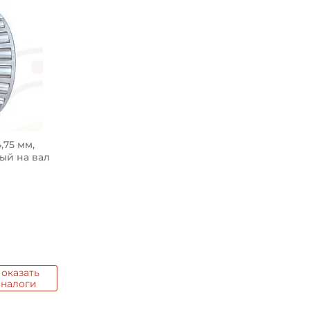
Ширина в сборе (Монтажн
Тип посадочного отверсти
Тип наружного кольца:
Вид уплотнения:
75 мм,
Смазка:
ый на вал
Страна происхождения:
оказать
аналоги