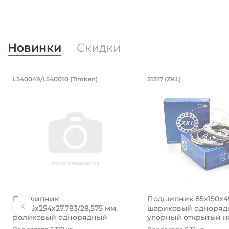
Новинки
Скидки
Подшипник 196,85х254х27,783/28,5
Подшипник 8
L540049/L540010 (Timken)
51317 (ZKL)
Подшипник 196,85х254х27,783/28,575 мм, роликовый
Подшипник 85х150х
Подшипник
Подшипник 85х150х4
196,85х254х27,783/28,575 мм,
шариковый одноряд
роликовый однорядный
упорный открытый на 
конический ...