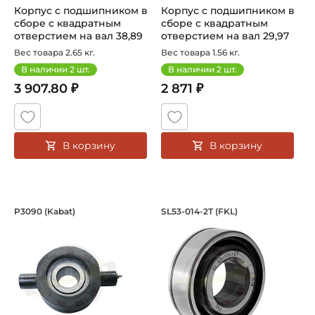
Корпус с подшипником в
Корпус с подшипником в
сборе с квадратным
сборе с квадратным
отверстием на вал 38,89
отверстием на вал 29,97
мм. А...
мм. А...
Вес товара 2.65 кг.
Вес товара 1.56 кг.
В наличии
2
шт.
В наличии
2
шт.
3 907.80 ₽
2 871 ₽
В корзину
В корзину
Корпус с подшипником в сборе, с кру
Подшипник 22,25/22
P3090 (Kabat)
SL53-014-2T (FKL)
Корпус с подшипником в сборе P3090 Kabat, с круглым 
Шариковый Подшипник SL53-0