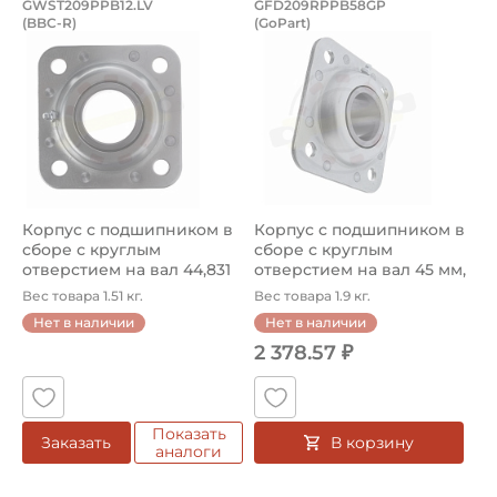
Корпус с подшипником в сборе с кру
Корпус с подшипни
GWST209PPB12.LV
GFD209RPPB58GP
(BBC-R)
(GoPart)
Корпус c подшипником в сборе GWST209PPB12.LV (BBC-R
Корпус с подшипником в сбо
Корпус с подшипником в
Корпус с подшипником в
сборе с круглым
сборе с круглым
отверстием на вал 44,831
отверстием на вал 45 мм,
мм, ком...
ширина ...
Вес товара 1.51 кг.
Вес товара 1.9 кг.
Нет в наличии
Нет в наличии
2 378.57 ₽
Показать
В корзину
Заказать
аналоги