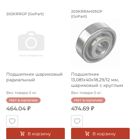
Подшипник шариковый радиальный
Подшипник 13,081х4
203KRRAH05GP
202KRRGP (GoPart)
(GoPart)
Подшипник 202KRRGP (GoPart) шариковый радиальный
Подшипник 203KRRAH05GP (Go
Подшипник шариковый
Подшипник
радиальный
13,081х40х18,29/12 мм,
шариковый c круглым
отверстием на вал ...
Вес товара 0 кг.
Вес товара 0 кг.
Нет в наличии
Нет в наличии
464.04 ₽
474.69 ₽
В корзину
В корзину