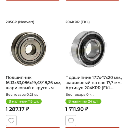
Подшипник 16,13х53,086х19,43/18,26 м
Подшипник 17,7х47х
205GP (Neovert)
204KRR (FKL)
Подшипник 205GP Neovert - шариковый с круглым отвер
Подшипник шариковый 204KRR
Подшипник
Подшипник 17,7х47х20 мм.,
16,13х53,086х19,43/18,26 мм,
шариковый на вал 17,7 мм.
шариковый с круглым
Артикул 204KRR (FKL...
отверстием н...
Вес товара 0.21 кг.
Вес товара 0 кг.
В наличии
115
шт.
В наличии
24
шт.
1 287.17 ₽
1 711.90 ₽