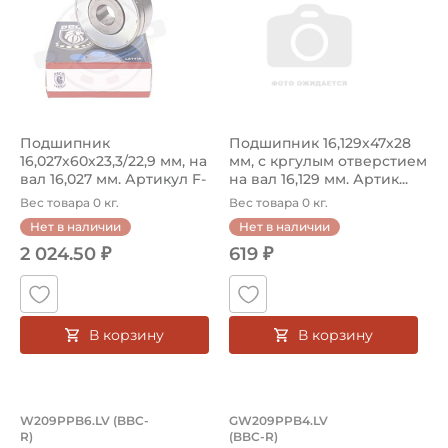
Подшипник
Подшипник 16,129х47х28
16,027х60х23,3/22,9 мм, на
мм, с кргулым отверстием
вал 16,027 мм. Артикул F-
на вал 16,129 мм. Артик...
562024.02...
Вес товара 0 кг.
Вес товара 0 кг.
Нет в наличии
Нет в наличии
2 024.50 ₽
619 ₽
В корзину
В корзину
Подшипник 38,735х85,75х30,163 мм, 
Подшипник 39х85х3
W209PPB6.LV (BBC-
GW209PPB4.LV
R)
(BBC-R)
Подшипник W209PPB6.LV BBC-R, шариковый с круглым от
Подшипник GW209PPB4.LV BB