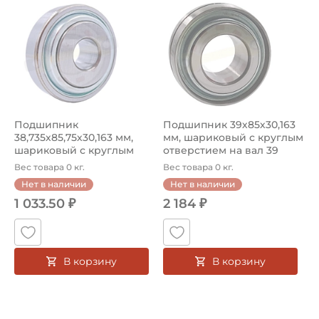
Подшипник
Подшипник 39х85х30,163
38,735х85,75х30,163 мм,
мм, шариковый с круглым
шариковый с круглым
отверстием на вал 39
отверстием на вал...
мм,...
Вес товара 0 кг.
Вес товара 0 кг.
Нет в наличии
Нет в наличии
1 033.50 ₽
2 184 ₽
В корзину
В корзину