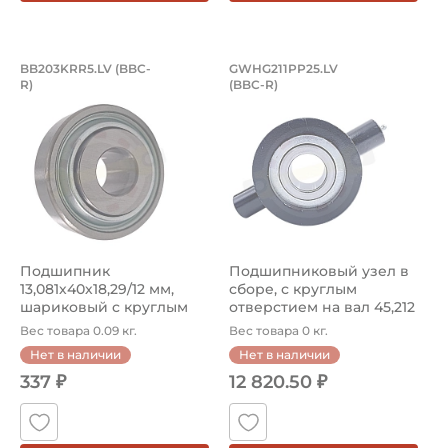
Подшипник 13,081х40х18,29/12 мм, ша
Подшипниковый узе
BB203KRR5.LV (BBC-
GWHG211PP25.LV
R)
(BBC-R)
Подшипник BB203KRR5.LV (BBC-R), шариковый c круглым 
Подшипниковый узел в сборе
Подшипник
Подшипниковый узел в
13,081х40х18,29/12 мм,
сборе, с круглым
шариковый c круглым
отверстием на вал 45,212
отверстием на вал ...
мм. Арти...
Вес товара 0.09 кг.
Вес товара 0 кг.
Нет в наличии
Нет в наличии
337 ₽
12 820.50 ₽