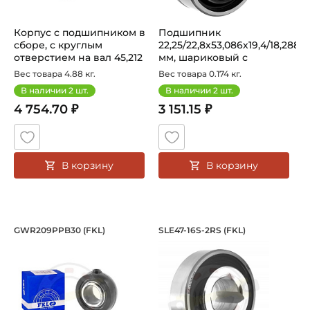
Корпус с подшипником в
Подшипник
сборе, с круглым
22,25/22,8х53,086х19,4/18,288
отверстием на вал 45,212
мм, шариковый с
мм. Ар...
шестигранным от...
Вес товара 4.88 кг.
Вес товара 0.174 кг.
В наличии
2
шт.
В наличии
2
шт.
4 754.70 ₽
3 151.15 ₽
В корзину
В корзину
Подшипник в резиновом корпусе, с к
Подшипник 16,4х47
GWR209PPB30 (FKL)
SLE47-16S-2RS (FKL)
Подшипник GWR209PPB30 FKL в резиновом корпусе, с кр
Усиленный подшипник SLE47-