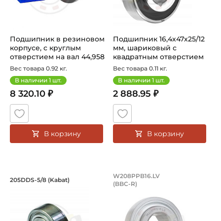
Подшипник в резиновом
Подшипник 16,4х47х25/12
корпусе, с круглым
мм, шариковый с
отверстием на вал 44,958
квадратным отверстием
мм, к...
на квадра...
Вес товара 0.92 кг.
Вес товара 0.11 кг.
В наличии
1
шт.
В наличии
1
шт.
8 320.10 ₽
2 888.95 ₽
В корзину
В корзину
Подшипник 16х53,086х19,4/18,288 мм
Подшипник 31,78х8
W208PPB16.LV
205DDS-5/8 (Kabat)
(BBC-R)
Подшипник 205DDS-5/8 Kabat, шариковый, c шестигранны
Подшипник 31,78х80х36,53/1