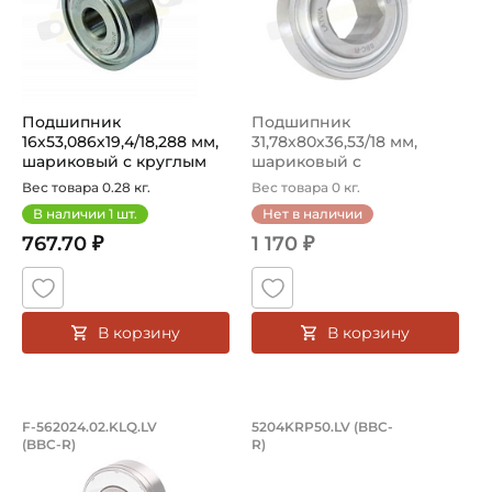
Подшипник
Подшипник
16х53,086х19,4/18,288 мм,
31,78х80х36,53/18 мм,
шариковый с круглым
шариковый с
отверстием на в...
шестигранным
Вес товара 0.28 кг.
Вес товара 0 кг.
отверстием на ...
В наличии
1
шт.
Нет в наличии
767.70 ₽
1 170 ₽
В корзину
В корзину
Подшипник 16,027х60х23,3/22,9 мм, на
Подшипник 16,129х4
F-562024.02.KLQ.LV
5204KRP50.LV (BBC-
(BBC-R)
R)
Подшипник 16,027х60х23,3/22,9 мм, на вал 16,027 мм
Подшипник 5204KRP50.LV BBC-