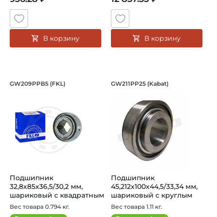
В корзину
В корзину
Подшипник 32,8х85х36,5/30,2 мм, ша
Подшипник 45,212х
GW209PPB5 (FKL)
GW211PP25 (Kabat)
Подшипник GW209PPB5 FKL шариковый с квадратным отве
Подшипник GW211PP25 Kabat,
Подшипник
Подшипник
32,8х85х36,5/30,2 мм,
45,212х100х44,5/33,34 мм,
шариковый с квадратным
шариковый с круглым
отверстием на кв...
отверстием на в...
Вес товара 0.794 кг.
Вес товара 1.11 кг.