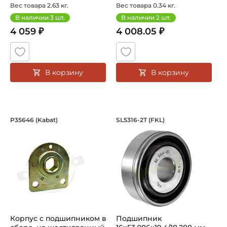
мм. Арти...
цилиндрическим
Вес товара 2.63 кг.
Вес товара 0.34 кг.
наружным...
В наличии
3
шт.
В наличии
2
шт.
4 059 ₽
4 008.05 ₽
В корзину
В корзину
Корпус с подшипником в сборе, на ш
Подшипник 16х53,0
P35646 (Kabat)
SL5316-2T (FKL)
Корпус с подшипником в сборе P35646 Kabat, на шестигра
Усиленный шариковый подшип
Корпус с подшипником в
Подшипник