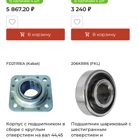
В наличии
4
шт.
В наличии
4
шт.
5 867.20 ₽
3 240 ₽
В корзину
В корзину
Корпус с подшипником в сборе с круг
Подшипник шариков
FD211REA (Kabat)
206KRR6 (FKL)
Корпус с подшипником в сборе FD211REA Kabat, с кругл
Подшипник шариковый серии 
Корпус с подшипником в
Подшипник шариковый с
сборе с круглым
шестигранным
отверстием на вал 44,45
отверстием и