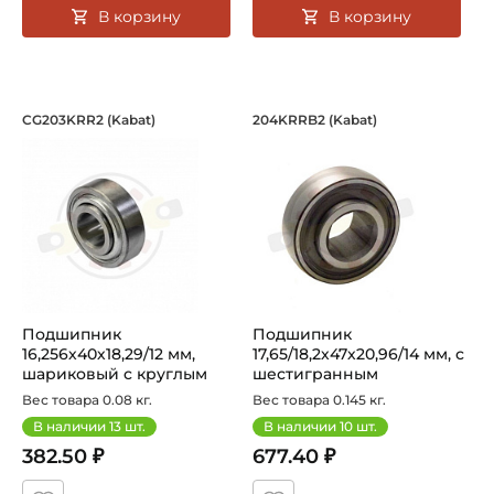
В корзину
В корзину
Подшипник 16,256х40х18,29/12 мм, ш
Подшипник 17,65/1
CG203KRR2 (Kabat)
204KRRB2 (Kabat)
Подшипник CG 203KRR2 Kabat - шариковый с круглым отвер
Подшипник 204KRRB2 Kabat, 
Подшипник
Подшипник
16,256х40х18,29/12 мм,
17,65/18,2х47х20,96/14 мм, с
шариковый c круглым
шестигранным
отверстием на вал ...
отверстием на шести...
Вес товара 0.08 кг.
Вес товара 0.145 кг.
В наличии
13
шт.
В наличии
10
шт.
382.50 ₽
677.40 ₽