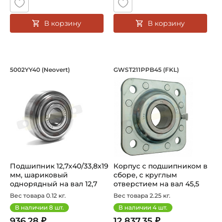
В корзину
В корзину
Подшипник 12,7х40/33,8х19 мм, шари
Корпус c подшипни
5002YY40 (Neovert)
GWST211PPB45 (FKL)
Наш новый продукт - подшипник 5002YY40 Neovert 12.7х
Подшипник GWST211PPB45 FKL
Подшипник 12,7х40/33,8х19
Корпус c подшипником в
мм, шариковый
сборе, с круглым
однорядный на вал 12,7
отверстием на вал 45,5
мм, цили...
мм, комп...
Вес товара 0.12 кг.
Вес товара 2.25 кг.
В наличии
8
шт.
В наличии
4
шт.
936.28 ₽
12 837.35 ₽