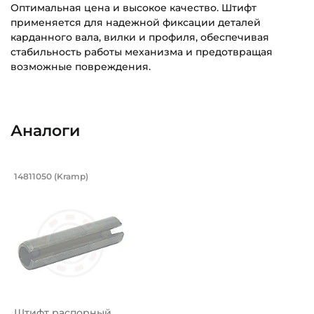
Оптимальная цена и высокое качество. Штифт
применяется для надежной фиксации деталей
карданного вала, вилки и профиля, обеспечивая
стабильность работы механизма и предотвращая
возможные повреждения.
Диаметр штифта:
Основное назначение:
10 мм
Для сельскохозяйственного карданного вала
Аналоги
Длина штифта:
Категория:
50 мм
Сельскохозяйственная
Штифт распорный пружинный разрезно
14811050 (Kramp)
Стандарт DIN / ISO / ANSI:
Штифт распорный пружинный разрезной 14811050 Kramp.
DIN 1481
Материал:
Сталь
Страна происхождения:
Россия
Штифт распорный