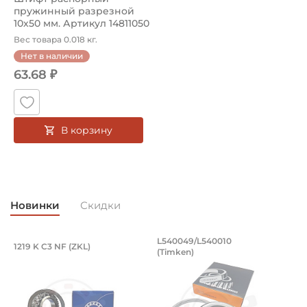
Тип штифта:
пружинный разрезной
Цилиндрический
10х50 мм. Артикул 14811050
(Kramp)
Вес товара 0.018 кг.
Нет в наличии
63.68 ₽
В корзину
Новинки
Скидки
Подшипник 95х170х32 мм, шариковый 
Подшипник 196,85х
L540049/L540010
1219 K C3 NF (ZKL)
5
(Timken)
Подшипник 95х170х32 мм, шариковый двухрядный, кони
Подшипник 196,85х254х27,78
П