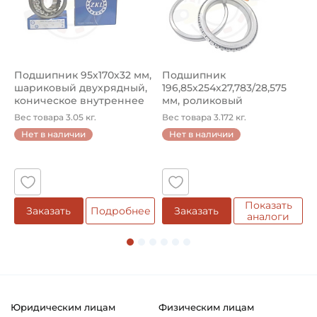
Подшипник 95х170х32 мм,
Подшипник
П
шариковый двухрядный,
196,85х254х27,783/28,575
ш
коническое внутреннее
мм, роликовый
у
кол...
однорядный конический
8
Вес товара 3.05 кг.
Вес товара 3.172 кг.
В
...
Нет в наличии
Нет в наличии
5
Показать
Заказать
Подробнее
Заказать
аналоги
Юридическим лицам
Физическим лицам