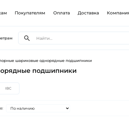
кам
Покупателям
Оплата
Доставка
Компани
метрам
упорные шариковые однорядные подшипники
норядные подшипники
IBC
о: