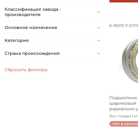
Классификация завода -
производителя
Подшипн
6-36213 Л (СПЗ
Основное назначение
Подшипник 
Категория
Страна происхождения
Подшипник 6
шариковый
радиально-
6...
Вес товара 1 кг
Нет в налич