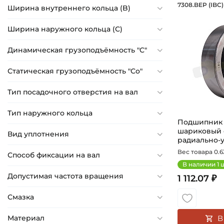
Подшип
7308.BEP (IBC)
Ширина внутреннего кольца (B)
Подшипник 
Ширина наружного кольца (С)
Динамическая грузоподъёмность "C"
Статическая грузоподъёмность "Сo"
Тип посадочного отверстия на вал
Тип наружного кольца
Подшипник 
шариковый
Вид уплотнения
радиально-
40...
Вес товара 0.63
Способ фиксации на вал
В наличии
1
ш
Допустимая частота вращения
1 112.07 ₽
Смазка
Материал
В