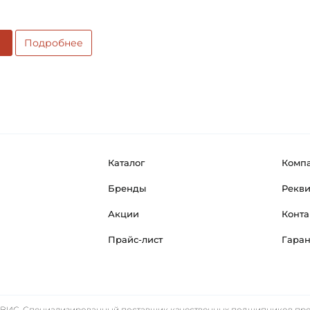
Подробнее
Каталог
Комп
Бренды
Рекв
Акции
Конта
Прайс-лист
Гара
ИС. Специализированный поставщик качественных подшипников прем