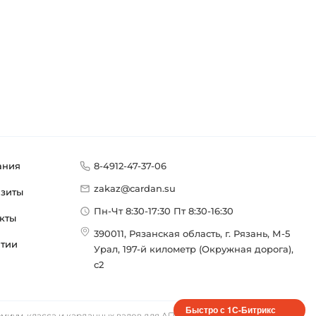
ания
8-4912-47-37-06
zakaz@cardan.su
изиты
Пн-Чт 8:30-17:30 Пт 8:30-16:30
кты
390011, Рязанская область, г. Рязань, М-5
нтии
Урал, 197-й километр (Окружная дорога),
с2
Быстро с 1С-Битрикс
иум-класса и карданных валов для АПК