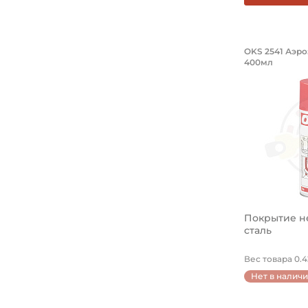
Покрыт
OKS 2541 Аэро
400мл
Покрытие н
Покрытие 
сталь
Вес товара 0.42
Нет в налич