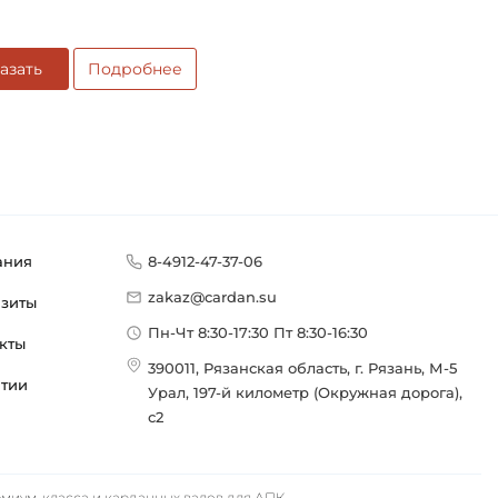
азать
Подробнее
ания
8-4912-47-37-06
zakaz@cardan.su
изиты
Пн-Чт 8:30-17:30 Пт 8:30-16:30
кты
390011, Рязанская область, г. Рязань, М-5
нтии
Урал, 197-й километр (Окружная дорога),
с2
иум-класса и карданных валов для АПК