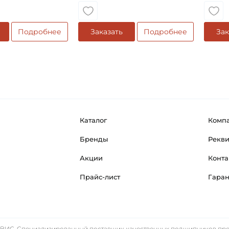
Подробнее
Заказать
Подробнее
Зак
Каталог
Комп
Бренды
Рекв
Акции
Конта
Прайс-лист
Гара
ИС. Специализированный поставщик качественных подшипников прем