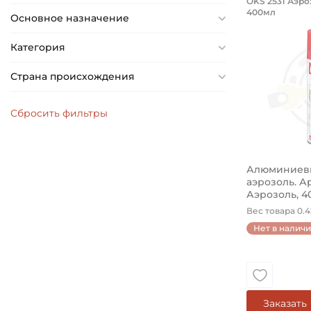
Алюмин
OKS 2531 Аэро
400мл
Основное назначение
Декоративн
Категория
Страна происхождения
Алюминиевы
аэрозоль. А
Аэрозоль, 4
Вес товара 0.42
Нет в налич
Заказать