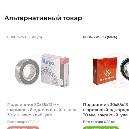
Альтернативный товар
Подшипник 30х55х13 мм, шариковый
Подшипник 30
6006 2RS С3 (Koyo)
6006-2RS.С3 (MPA)
Koyo 6006 2RS С3 - подшипник шариковый однорядны
Подшипник 6006-2RS
Подшипник 30х55х13 мм,
Подшипник 30х55х13 
шариковый однорядный на вал
шариковый однорядн
30 мм, закрытый, уве...
30 мм, закрытый, уве..
Вес товара 0.12 кг.
Вес товара 0.12 кг.
Нет в наличии
В наличии
29
шт.