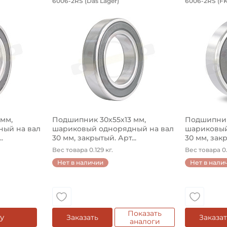
6006-2RS (Das Lager)
6006-2RS (FK
Ширина наружного кольца 
на вал размером 30 мм, закрытый уплотнением. Размеры 
- шариковый производства бренда Kabat для установки на
Подшипник шариковый однорядный 6006-2RS D
Подшипник 
Тип посадочного отверсти
Тип наружного кольца:
Вид уплотнения:
Способ фиксации на вал:
мм,
Подшипник 30х55х13 мм,
Смазка:
Подшипник
ый на вал
шариковый однорядный на вал
шариковый
.
30 мм, закрытый. Арт...
30 мм, закр
Страна происхождения:
Вес товара 0.129 кг.
Вес товара 0.
Нет в наличии
Нет в нали
Показать
у
Заказать
Заказа
аналоги