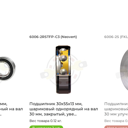
 однорядный на вал 30 мм, закрытый
х55х13 мм, шариковый однорядный на
Подшипник 30х55х13 мм, шар
Подшип
6006-2RSTFP-C3 (Neovert)
6006-2S (FKL
й, на вал размером 30 мм, закрытый уплотнением с ув
.С3 MPA шариковый однорядный, на вал размером 30 мм, 
6006 2RS TFP C3 - шариковый подшипник з
Подшипник
мм,
Подшипник 30х55х13 мм,
Подшипник
ый на вал
шариковый однорядный на вал
шариковый
.
30 мм, закрытый, уве...
30 мм улуч
Вес товара 0.12 кг.
Вес товара 0.
В наличии
2
шт.
Нет в нали