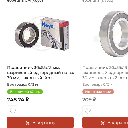
6006 2RS CM (Koyo)
6006-2RS (Kabat)
60062RSCM Koyo - подшипник шариковый однорядный, 
Подшипник 6006 2RS 
Подшипник 30х55х13 мм,
Подшипник 30х55х13 
шариковый однорядный на вал
шариковый однорядн
30 мм, закрытый. Арт...
30 мм, закрытый. Арт..
Вес товара 0.12 кг.
Вес товара 0.12 кг.
В наличии
62
шт.
Нет в наличии
748.74 ₽
209 ₽
В корзину
В корзин