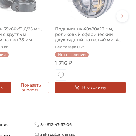
35х80х51,6/25 мм,
Подшипник 40х80х23 мм,
 с круглым
роликовый сферический
 на вал 35 мм...
двухрядный на вал 40 мм. А...
8 кг.
Вес товара 0 кг.
чии
Нет в наличии
1 716 ₽
Показать
В корзину
ть
аналоги
ания
8-4912-47-37-06
zakaz@cardan.su
изиты