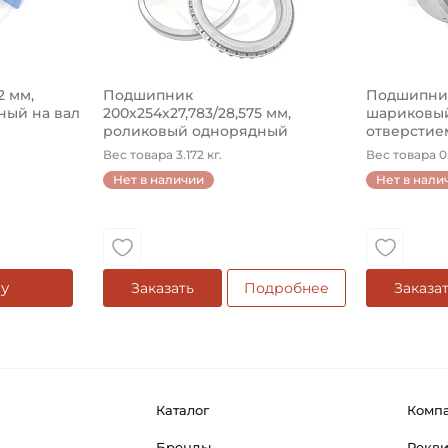
2 мм,
Подшипник
Подшипник 
ый на вал
200х254х27,783/28,575 мм,
шариковый
роликовый однорядный
отверстием
конический на ...
Вес товара 3.172 кг.
Вес товара 0.
Нет в наличии
Нет в нали
у
Заказать
Подробнее
Заказа
Каталог
Комп
Бренды
Рекв