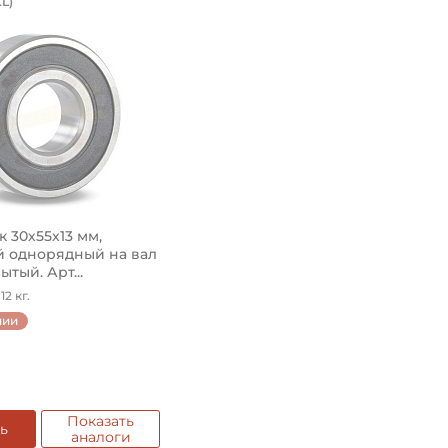
L)
(С):
13 мм
подшипника 30х55х13 мм. Подшипник 60062RSCM Koyo пре
 вал 30 мм. Размеры подшипника 6006 2RS 30х55х13 мм. Ан
as Lager, на вал 30 мм. Подшипник 6006.2RS размер 30х55
шариковый 6006-2RS FKL, на вал 30 мм. Подшипник шарико
я на вал:
Круг
Цилиндрическое
Уплотнение 2RS
Натяг
 30х55х13 мм,
Смазка на весь срок службы
 однорядный на вал
ытый. Арт...
Китай
12 кг.
чии
Показать
ть
аналоги