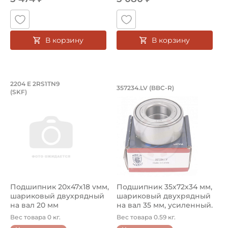
В корзину
В корзину
Подшипник 20х47х18 vмм, шариковый
Подшипник 35х72х3
2204 E 2RS1TN9
357234.LV (BBC-R)
(SKF)
Подшипник 20х47х18 vмм, шариковый двухрядный на ва
Подшипник 357234.LV BBC-R 
Подшипник 20х47х18 vмм,
Подшипник 35х72х34 мм,
шариковый двухрядный
шариковый двухрядный
на вал 20 мм
на вал 35 мм, усиленный.
Ар...
Вес товара 0 кг.
Вес товара 0.59 кг.