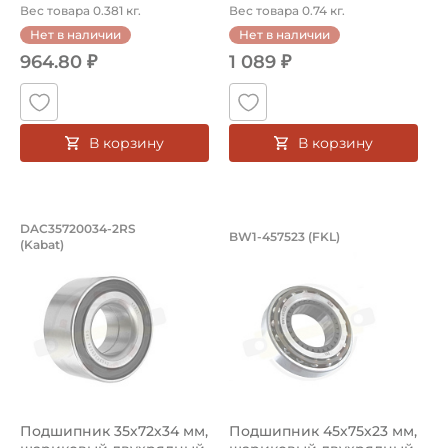
DAC30...
DLBA 3235 (Das...
Вес товара 0.381 кг.
Вес товара 0.74 кг.
Нет в наличии
Нет в наличии
964.80 ₽
1 089 ₽
В корзину
В корзину
Подшипник 35х72х34 мм, шариковый д
Подшипник 45х75х2
DAC35720034-2RS
BW1-457523 (FKL)
(Kabat)
Подшипник DAC35720034-2RS Kabat - шариковый с круглым 
Подшипник BW1-457523 FKL,
Подшипник 35х72х34 мм,
Подшипник 45х75х23 мм,