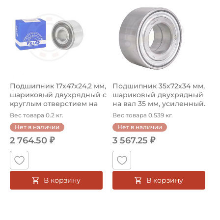
Подшипник 17х47х24,2 мм,
Подшипник 35х72х34 мм,
шариковый двухрядный с
шариковый двухрядный
круглым отверстием на
на вал 35 мм, усиленный.
в...
Ар...
Вес товара 0.2 кг.
Вес товара 0.539 кг.
Нет в наличии
Нет в наличии
2 764.50 ₽
3 567.25 ₽
В корзину
В корзину