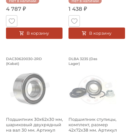
Нет в наличии
Нет в наличии
4 787 ₽
1 438 ₽
В корзину
В корзину
Подшипник 30х62х30 мм, шариковый 
Подшипник ступицы
DAC30620030-2RD
DLBA 3235 (Das
(Kabat)
Lager)
Подшипник DAC30620030-2RD Kabat, усиленный, предназ
Подшипник ступицы DLBA 3235 Da
Подшипник 30х62х30 мм,
Подшипник ступицы,
шариковый двухрядный
комплект, размер
на вал 30 мм. Артикул
42х72х38 мм. Артикул