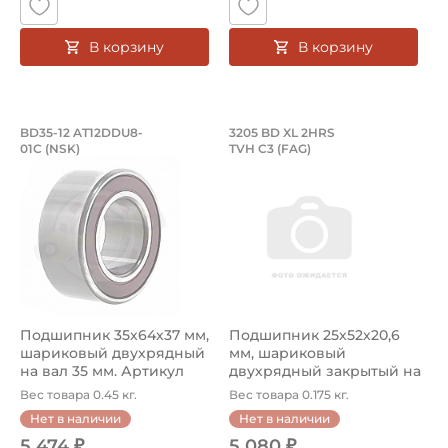
В корзину
В корзину
Подшипник 35х64х37 мм, шариковый д
Подшипник 25х52х2
BD35-12 AT12DDU8-
3205 BD XL 2HRS
01C (NSK)
TVH C3 (FAG)
Подшипник BD35-12 AT12DDU8-01C от NSK — это радиаль
Подшипник 3205 BD XL 2HRS 
Подшипник 35х64х37 мм,
Подшипник 25х52х20,6
шариковый двухрядный
мм, шариковый
на вал 35 мм. Артикул
двухрядный закрытый на
BD35-...
вал 25 мм
Вес товара 0.45 кг.
Вес товара 0.175 кг.
Нет в наличии
Нет в наличии
5 474 ₽
5 080 ₽