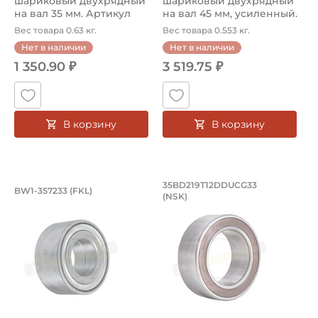
шариковый двухрядный
шариковый двухрядный
на вал 35 мм. Артикул
на вал 45 мм, усиленный.
DAC35...
Ар...
Вес товара 0.63 кг.
Вес товара 0.553 кг.
Нет в наличии
Нет в наличии
1 350.90 ₽
3 519.75 ₽
В корзину
В корзину
Подшипник 35х72,043х33 мм, шариков
Подшипник кондици
35BD219T12DDUCG33
BW1-357233 (FKL)
(NSK)
Подшипник BW1-357233 FKL, усиленный. Подшипник пре
Подшипник кондиционера 35