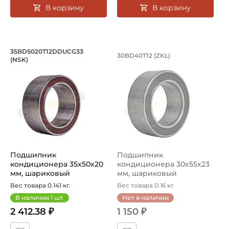
В корзину
В корзину
Подшипник кондиционера 35х50х20 м
Подшипник кондици
35BD5020T12DDUCG33
30BD40T12 (ZKL)
(NSK)
Подшипник кондиционера 35BD5020T12DDUCG33 NSK на 
Подшипник 30BD40T12 от ZKL
Подшипник
Подшипник
кондиционера 35х50х20
кондиционера 30х55х23
мм, шариковый
мм, шариковый
двухрядный на вал 35 мм.
двухрядный на вал 30 мм.
Вес товара 0.141 кг.
Вес товара 0.16 кг.
...
...
В наличии
1
шт.
Нет в наличии
2 412.38 ₽
1 150 ₽