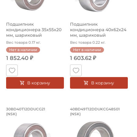
Подшипник
Подшипник
кондиционера 35х55х20
кондиционера 40х62х24
мм, шариковый
мм, шариковый
двухрядный на вал 35 мм.
двухрядный на вал 40 мм.
Вес товара 0.17 кг.
Вес товара 0.22 кг.
...
...
Нет в наличии
Нет в наличии
1 852.40 ₽
1 603.62 ₽
В корзину
В корзину
Подшипник кондиционера 30х55х23 м
Подшипник кондици
30BD40T12DDUCG21
40BD49T12DDUKCG48S01
(NSK)
(NSK)
Подшипник кондиционера 30BD40T12DDUCG21 NSK на ва
Подшипник кондиционера 40