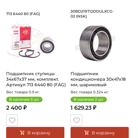
Подшипник ступицы 34х67х37 мм, комп
Подшипник кондици
30BD219T12DDULXCG-
713 6440 80 (FAG)
02 (NSK)
Подшипник ступицы 34х67х37 мм, комплект для ремонта.
Подшипник кондиционера 30
Подшипник ступицы
Подшипник
34х67х37 мм, комплект.
кондиционера 30х47х18
Артикул 713 6440 80 (FAG)
мм, шариковый
двухрядный на вал 30 мм.
Вес товара 0.9 кг.
Вес товара 0.324 кг.
...
В наличии
3
шт.
В наличии
2
шт.
2 400 ₽
1 629.23 ₽
В корзину
В корзину