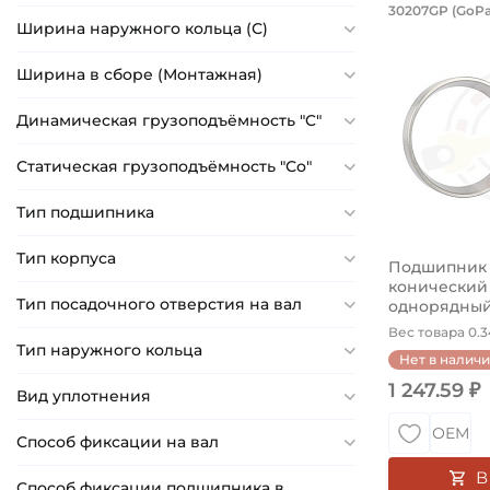
Подшипн
30207GP (GoPa
Ширина наружного кольца (С)
Подшипник 
Ширина в сборе (Монтажная)
Динамическая грузоподъёмность "C"
Статическая грузоподъёмность "Сo"
Тип подшипника
Тип корпуса
Подшипник 3
конический
Тип посадочного отверстия на вал
однорядный, 
Вес товара 0.3
Тип наружного кольца
Нет в налич
1 247.59 ₽
Вид уплотнения
ОЕМ
Способ фиксации на вал
В
Способ фиксации подшипника в