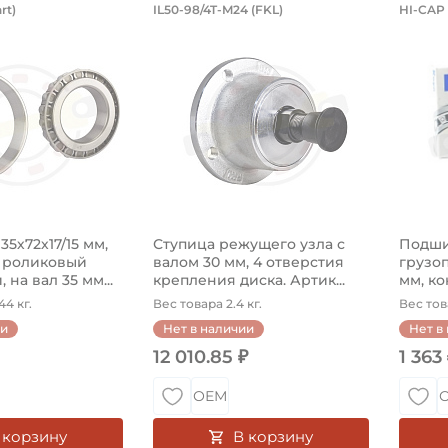
ик 35х72х17/15 мм, конический роли
Ступица режущего узла с
Под
rt)
IL50-98/4T-M24 (FKL)
HI-CAP 
30207GP GoPart конический роликовый однорядный, на в
Ступица IL50-98/4T-M24 FKL режущег
Подши
5х72х17/15 мм,
Ступица режущего узла с
Подши
 роликовый
валом 30 мм, 4 отверстия
грузоп
на вал 35 мм...
крепления диска. Артик...
мм, ко
44 кг.
Вес товара 2.4 кг.
Вес тов
ии
Нет в наличии
Нет в
12 010.85 ₽
1 363
ОЕМ
 корзину
В корзину