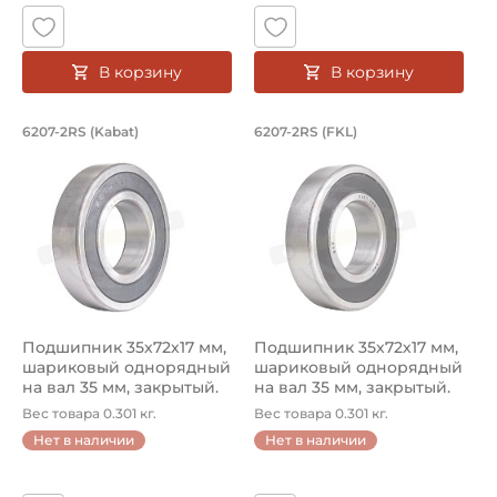
Способ фиксации на вал:
Натяг
В корзину
В корзину
Смазка:
Смазка на весь срок службы
Подшипник 35х72х17 мм, шариковый о
Подшипник 35х72х1
6207-2RS (Kabat)
6207-2RS (FKL)
Подшипник шариковый однорядный 6207-2RS Kabat, на вал 
Подшипник 6207-2RS FKL, на 
Страна происхождения:
Польша
Подшипник 35х72х17 мм,
Подшипник 35х72х17 мм,
шариковый однорядный
шариковый однорядный
на вал 35 мм, закрытый.
на вал 35 мм, закрытый.
Арт...
Арт...
Вес товара 0.301 кг.
Вес товара 0.301 кг.
Нет в наличии
Нет в наличии