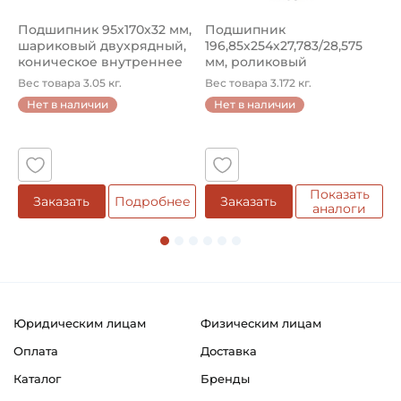
Подшипник 95х170х32 мм,
Подшипник
П
шариковый двухрядный,
196,85х254х27,783/28,575
ш
коническое внутреннее
мм, роликовый
у
кол...
однорядный конический
8
Вес товара 3.05 кг.
Вес товара 3.172 кг.
В
...
Нет в наличии
Нет в наличии
5
Показать
Заказать
Подробнее
Заказать
аналоги
Юридическим лицам
Физическим лицам
Оплата
Доставка
Каталог
Бренды