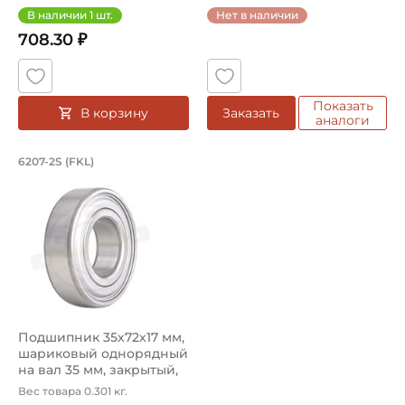
В наличии
1
шт.
Нет в наличии
708.30 ₽
Показать
В корзину
Заказать
аналоги
Подшипник 35х72х17 мм, шариковый о
6207-2S (FKL)
Подшипник 6207-2S FKL шариковый однорядный на вал 3
Подшипник 35х72х17 мм,
шариковый однорядный
на вал 35 мм, закрытый,
улу...
Вес товара 0.301 кг.