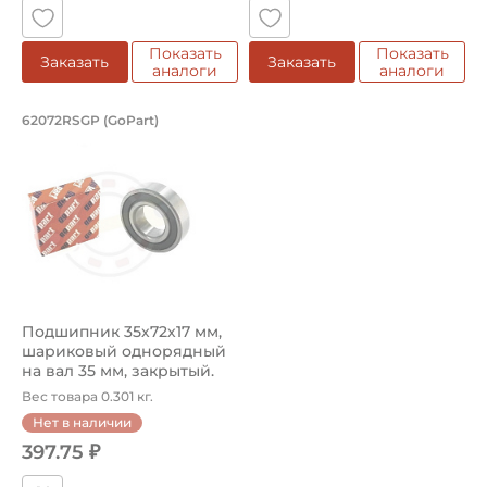
Показать
Показать
Заказать
Заказать
аналоги
аналоги
Подшипник 35х72х17 мм, шариковый о
62072RSGP (GoPart)
Подшипник шариковый однорядный 62072RSGP GoPart, на 
Подшипник 35х72х17 мм,
шариковый однорядный
на вал 35 мм, закрытый.
Арт...
Вес товара 0.301 кг.
Нет в наличии
397.75 ₽