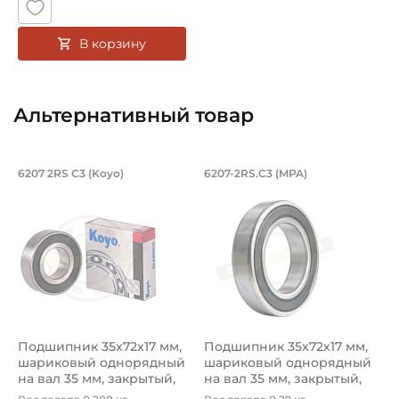
В корзину
Альтернативный товар
Подшипник 35х72х17 мм, шариковый о
Подшипник 35х72х1
6207 2RS C3 (Koyo)
6207-2RS.C3 (MPA)
Подшипник 6207 2RS C3 Koyo, на вал 35 мм, увеличен т
Подшипник 6207-2RS.C3 MPA,
Подшипник 35х72х17 мм,
Подшипник 35х72х17 мм,
шариковый однорядный
шариковый однорядный
на вал 35 мм, закрытый,
на вал 35 мм, закрытый,
уве...
уве...