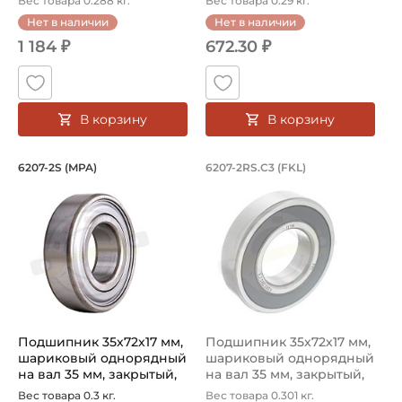
Вес товара 0.288 кг.
Вес товара 0.29 кг.
Нет в наличии
Нет в наличии
1 184 ₽
672.30 ₽
В корзину
В корзину
Подшипник 35х72х17 мм, шариковый о
Подшипник 35х72х1
6207-2S (MPA)
6207-2RS.C3 (FKL)
Подшипник 6207-2S MPA шариковый однорядный на вал 3
Подшипник 6207-2RS.С3 FKL 
Подшипник 35х72х17 мм,
Подшипник 35х72х17 мм,
шариковый однорядный
шариковый однорядный
на вал 35 мм, закрытый,
на вал 35 мм, закрытый,
улу...
уве...
Вес товара 0.3 кг.
Вес товара 0.301 кг.