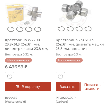
Крестовина W2200
Крестовина 23,8х61,3
23,8х61,3 (24х61) мм,
(24х61) мм, диаметр чашки
диаметр чашки 23,8 мм,
23,8 мм, внешние
внешние с...
стопорн...
Вес товара 0.32 кг.
Вес товара 0.3 кг.
Нет в наличии
Нет в наличии
6 496.59 ₽
Показать
В корзину
Заказать
аналоги
Крестовина W2200 23,8х61,3 (24х61) 
Крестовина 23,8х61
1044439
PTO920CJGP
(Walterscheid)
(GoPart)
Крестовина 1044439 Walterscheid с диаметром чашки 23
Крестовина PTO920CJGP GoPa