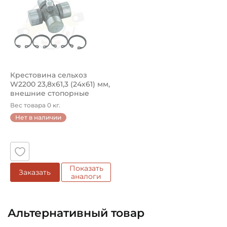
Крестовина сельхоз
W2200 23,8х61,3 (24х61) мм,
внешние стопорные
кольца...
Вес товара 0 кг.
Нет в наличии
Показать
Заказать
аналоги
Альтернативный товар