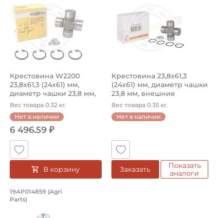
Крестовина W2200
Крестовина 23,8х61,3
23,8х61,3 (24х61) мм,
(24х61) мм, диаметр чашки
диаметр чашки 23,8 мм,
23,8 мм, внешние
внешние с...
стопорн...
Вес товара 0.32 кг.
Вес товара 0.35 кг.
Нет в наличии
Нет в наличии
6 496.59 ₽
Показать
В корзину
Заказать
аналоги
Крестовина сельхоз W2200 23,8х61,3 (
19AP014859 (Agri
Parts)
Крестовина 19AP014859 Agri Parts, диаметр чашки 23,8 