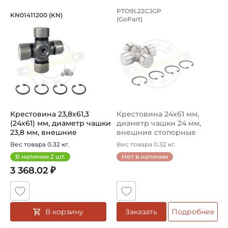
Крестовина 23,8х61,3 (24х61) мм, ди
Крестовина 24х61 
PTO9L22CJGP
KN01411200 (KN)
(GoPart)
Крестовина KN01411200 INA KN с диаметром чашки 23,8 
Крестовина PTO9L22CJGP GoP
Крестовина 23,8х61,3
Крестовина 24х61 мм,
(24х61) мм, диаметр чашки
диаметр чашки 24 мм,
23,8 мм, внешние
внешние стопорные
стопорн...
кольца, сма...
Вес товара 0.32 кг.
Вес товара 0.32 кг.
В наличии
2
шт.
Нет в наличии
3 368.02 ₽
В корзину
Заказать
Подробнее