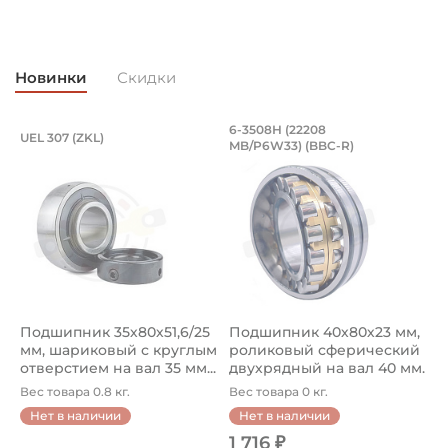
Новинки
Скидки
Подшипник 35х80х51,6/25 мм, шарико
Подшипник 40х80х2
6-3508Н (22208
W
UEL 307 (ZKL)
MB/P6W33) (BBC-R)
(
Подшипник 35х80х51,6/25 мм, шариковый с круглым отве
Подшипник 6-3508Н (22208 M
П
Подшипник 35х80х51,6/25
Подшипник 40х80х23 мм,
П
мм, шариковый с круглым
роликовый сферический
3
отверстием на вал 35 мм...
двухрядный на вал 40 мм.
ш
А...
ш
Вес товара 0.8 кг.
Вес товара 0 кг.
В
о
Нет в наличии
Нет в наличии
1 716 ₽
1