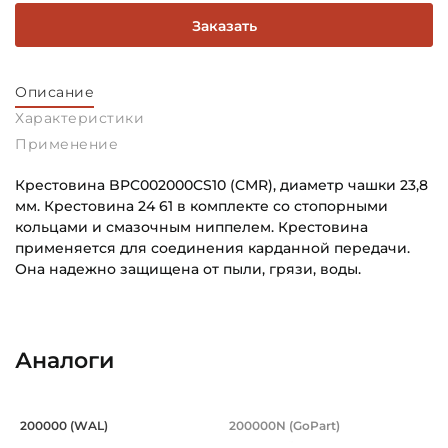
Заказать
Описание
Характеристики
Применение
Крестовина BPC002000CS10 (CMR), диаметр чашки 23,8
мм. Крестовина 24 61 в комплекте со стопорными
кольцами и смазочным ниппелем. Крестовина
применяется для соединения карданной передачи.
Она надежно защищена от пыли, грязи, воды.
Крестовина диаметр чашки :
Основное назначение:
24 мм
Для сельскохозяйственной техники
Аналоги
Крестовина расстояние по креплению :
Категория:
61 мм
Сельскохозяйственная
Крестовина сельхоз W2200 23,8х61,3 
Крестовина сельхоз
200000 (WAL)
200000N (GoPart)
Тип чашки крестовины:
Крестовина 23,8х61,3 (24х61) мм номер 200000 WAL, диа
Крестовина 200000N GoPart,