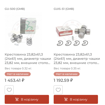
Крестовина 23,82х61,3 (24х61) мм, д
Крестовина 23,82х6
GU-500 (GMB)
GUIS-51 (GMB)
Крестовина 23,82х61,3 (24х61) мм, диаметр чашки 23,82 
Крестовина GUIS-51 GMB, диам
Крестовина 23,82х61,3
Крестовина 23,82х61,3
(24х61) мм, диаметр чашки
(24х61) мм, диаметр чашки
23,82 мм, внешние стопо...
23,82 мм, внешние стопо...
Вес товара 0.32 кг.
Вес товара 0.35 кг.
Нет в наличии
Нет в наличии
1 453.41 ₽
1 192.59 ₽
В корзину
В корзину