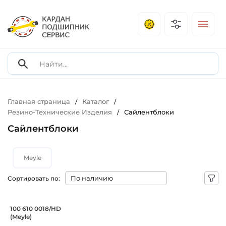
Главная страница
Каталог
/
/
Резино-Технические Изделия
Сайлентблоки
/
Сайлентблоки
Meyle
Сортировать по:
Сайлентблок блок нижнего рычага 12х
100 610 0018/HD
(Meyle)
Сайлентблок блок 1006100018/HD Meyle нижнего рычага.