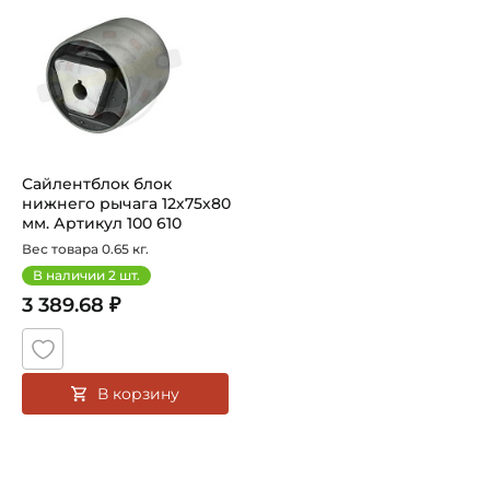
Сайлентблок блок
нижнего рычага 12х75х80
мм. Артикул 100 610
0018/HD (M...
Вес товара 0.65 кг.
В наличии
2
шт.
3 389.68 ₽
В корзину