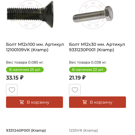
Болт М12х100 мм. Артикул
Болт M12х30 мм. Артикул
12100109VK (Kramp)
9331230P001 (Kramp)
Вес товара 0.085 кг.
Вес товара 0.038 кг.
В наличии
25
шт.
В наличии
22
шт.
33.15 ₽
21.19 ₽
В корзину
В корзину
Болт оцинкованный. Резьба M12 мм. Ш
Болт М12х1,75 мм, 
9331240P001 (Kramp)
1235VR (Kramp)