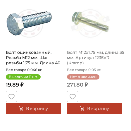
Болт M12x40 9331240P001 Описание: Болт M12x40 933124
Болт М12х1,75 мм, длина 35 мм
Болт оцинкованный.
Болт М12х1,75 мм, длина 35
Резьба M12 мм. Шаг
мм. Артикул 1235VR
резьбы 1,75 мм. Длина 40
(Kramp)
мм. Клас...
Вес товара 0.046 кг.
Вес товара 0.05 кг.
В наличии
11
шт.
Нет в наличии
19.89 ₽
271.80 ₽
В корзину
В корзину