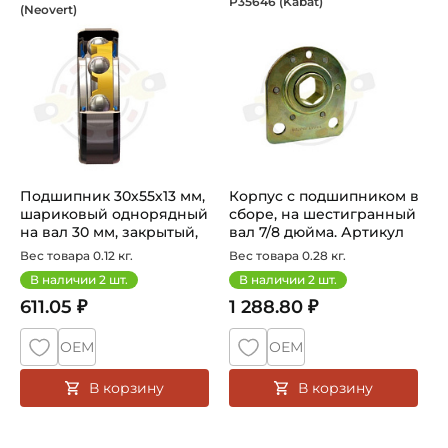
P35646 (Kabat)
(Neovert)
6006 2RS TFP C3 - шариковый подшипник заводского про
Корпус с подшипником в сборе
Подшипник 30х55х13 мм,
Корпус с подшипником в
шариковый однорядный
сборе, на шестигранный
на вал 30 мм, закрытый,
вал 7/8 дюйма. Артикул
уве...
P3...
Вес товара 0.12 кг.
Вес товара 0.28 кг.
В наличии
2
шт.
В наличии
2
шт.
611.05 ₽
1 288.80 ₽
ОЕМ
ОЕМ
В корзину
В корзину