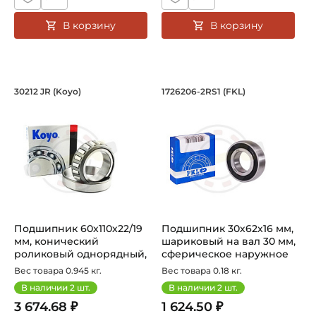
В корзину
В корзину
Подшипник 60х110х22/19 мм, коническ
Подшипник 30х62х1
30212 JR (Koyo)
1726206-2RS1 (FKL)
Подшипник HC 30212 JR Koyo конический роликовый одно
Подшипник 1726206-2RS1 FKL 
Подшипник 60х110х22/19
Подшипник 30х62х16 мм,
мм, конический
шариковый на вал 30 мм,
роликовый однорядный,
сферическое наружное
на вал 60 м...
кол...
Вес товара 0.945 кг.
Вес товара 0.18 кг.
В наличии
2
шт.
В наличии
2
шт.
3 674.68 ₽
1 624.50 ₽