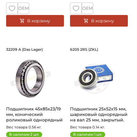
ОЕМ
ОЕМ
В корзину
В корзину
Подшипник 45х85х23/19 мм, коническ
Подшипник 25х52х1
32209 A (Das Lager)
6205 2RS (ZKL)
Подшипник 32209A Das Lager конический роликовый одно
Подшипник шариковый закрыт
Подшипник 45х85х23/19
Подшипник 25х52х15 мм,
мм, конический
шариковый однорядный
роликовый однорядный
на вал 25 мм, закрытый.
на вал 45 мм...
Арт...
Вес товара 0.56 кг.
Вес товара 0.14 кг.
В наличии
2
шт.
В наличии
1
шт.