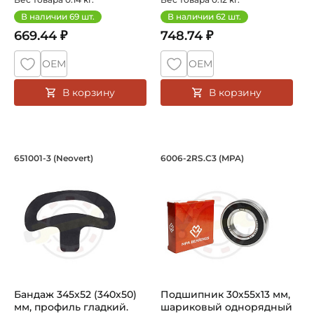
В наличии
69
шт.
В наличии
62
шт.
669.44 ₽
748.74 ₽
ОЕМ
ОЕМ
В корзину
В корзину
Бандаж 345x52 (340х50) мм, профиль г
Подшипник 30х55х1
651001-3 (Neovert)
6006-2RS.С3 (MPA)
Шина/бандаж сельскохозяйственная 651001-3 бренда Neo
Подшипник 6006-2RS.С3 MPA ш
Бандаж 345x52 (340х50)
Подшипник 30х55х13 мм,
мм, профиль гладкий.
шариковый однорядный