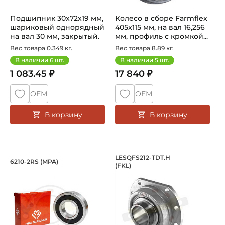
Подшипник 30х72х19 мм,
Колесо в сборе Farmflex
шариковый однорядный
405x115 мм, на вал 16,256
на вал 30 мм, закрытый.
мм, профиль с кромкой...
Арт...
Вес товара 0.349 кг.
Вес товара 8.89 кг.
В наличии
6
шт.
В наличии
5
шт.
1 083.45 ₽
17 840 ₽
ОЕМ
ОЕМ
В корзину
В корзину
Подшипник 50х90х20 мм, шариковый о
Подшипниковый узе
LESQFS212-TDT.H
6210-2RS (MPA)
(FKL)
Подшипник шариковый однорядный 6210-2RS MPA, на вал 
Подшипниковый узел LESQFS2