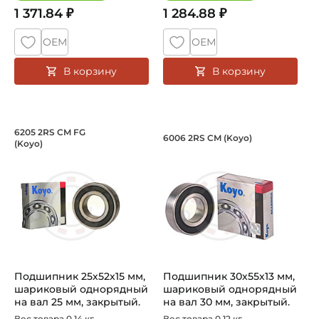
1 371.84 ₽
1 284.88 ₽
ОЕМ
ОЕМ
В корзину
В корзину
Подшипник 25х52х15 мм, шариковый о
Подшипник 30х55х1
6205 2RS CM FG
6006 2RS CM (Koyo)
(Koyo)
Подшипник шариковый закрытый номер 6205 2RS СМ FG Ko
60062RSCM Koyo - подшипник 
Подшипник 25х52х15 мм,
Подшипник 30х55х13 мм,
шариковый однорядный
шариковый однорядный
на вал 25 мм, закрытый.
на вал 30 мм, закрытый.
Арт...
Арт...
Вес товара 0.14 кг.
Вес товара 0.12 кг.