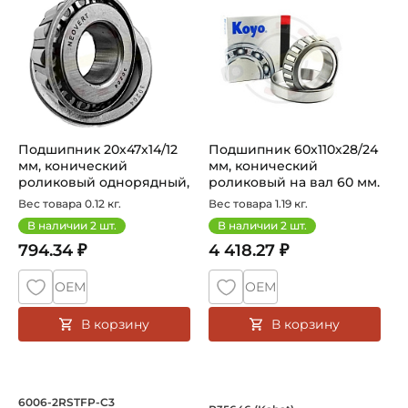
Подшипник 20х47х14/12
Подшипник 60х110х28/24
мм, конический
мм, конический
роликовый однорядный,
роликовый на вал 60 мм.
на вал 20 мм...
Артикул 3...
Вес товара 0.12 кг.
Вес товара 1.19 кг.
В наличии
2
шт.
В наличии
2
шт.
794.34 ₽
4 418.27 ₽
ОЕМ
ОЕМ
В корзину
В корзину
Подшипник 30х55х13 мм, шариковый о
Корпус с подшипни
6006-2RSTFP-C3