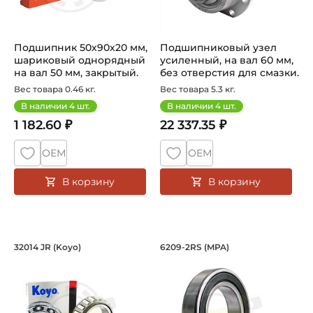
Подшипник 50х90х20 мм,
Подшипниковый узел
шариковый однорядный
усиленный, на вал 60 мм,
на вал 50 мм, закрытый.
без отверстия для смазки.
Арт...
А...
Вес товара 0.46 кг.
Вес товара 5.3 кг.
В наличии
4
шт.
В наличии
4
шт.
1 182.60 ₽
22 337.35 ₽
ОЕМ
ОЕМ
В корзину
В корзину
Подшипник 70х110х25/19 мм, коничес
Подшипник 45х85х1
32014 JR (Koyo)
6209-2RS (MPA)
Подшипник 32014 JR Koyo конический роликовый однорядны
Подшипник шариковый одноря