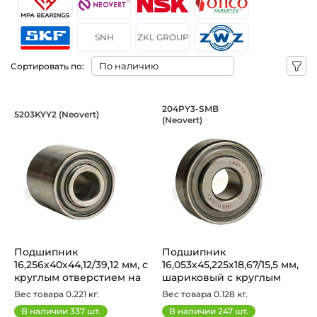
SNH
ZKL GROUP
Сортировать по:
Подшипник 16,256х40х44,12/39,12 мм, 
Подшипник 16,053х4
204PY3-SMB
5203KYY2 (Neovert)
(Neovert)
Подшипник 5203KYY2 Neovert - шариковый с круглым отве
Neovert 204PY3 - шариковый 
Подшипник
Подшипник
16,256х40х44,12/39,12 мм, с
16,053х45,225х18,67/15,5 мм,
круглым отверстием на
шариковый с круглым
вал 16,256 ...
отверстием н...
Вес товара 0.221 кг.
Вес товара 0.128 кг.
В наличии
337
шт.
В наличии
247
шт.