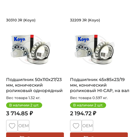
Подшипник 50х110х27/23 мм, коничес
Подшипник 45х85х23
30310 JR (Koyo)
32209 JR (Koyo)
Подшипник 30310JR Koyo роликовый однорядный коническ
Подшипник HI-CAP 32209 JR K
Подшипник 50х110х27/23
Подшипник 45х85х23/19
мм, конический
мм, конический
роликовый однорядный
роликовый HI-CAP, на вал
на вал 50 мм...
45 мм. Ар...
Вес товара 1.32 кг.
Вес товара 0.597 кг.
В наличии
2
шт.
В наличии
2
шт.
3 714.85 ₽
2 194.72 ₽
ОЕМ
ОЕМ