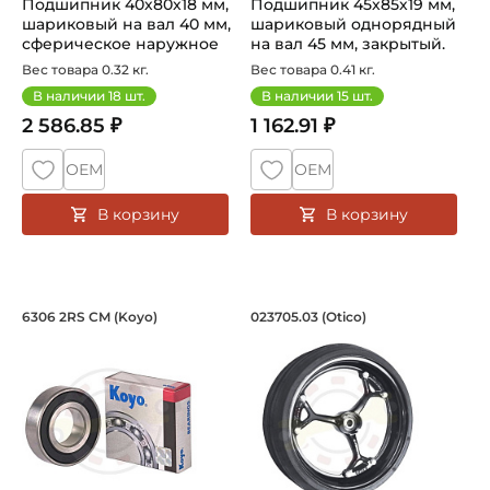
Подшипник 40х80х18 мм,
Подшипник 45х85х19 мм,
шариковый на вал 40 мм,
шариковый однорядный
сферическое наружное
на вал 45 мм, закрытый.
кол...
Арт...
Вес товара 0.32 кг.
Вес товара 0.41 кг.
В наличии
18
шт.
В наличии
15
шт.
2 586.85 ₽
1 162.91 ₽
ОЕМ
ОЕМ
В корзину
В корзину
Подшипник 30х72х19 мм, шариковый о
Колесо в сборе Far
6306 2RS CM (Koyo)
023705.03 (Otico)
Подшипник шариковый однорядный 6306 2RS CM Koyo, на
Колесо сельскохозяйственно