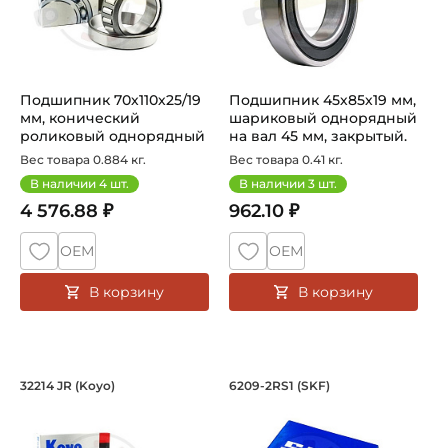
Подшипник 70х110х25/19
Подшипник 45х85х19 мм,
мм, конический
шариковый однорядный
роликовый однорядный
на вал 45 мм, закрытый.
на вал 70 мм...
Арт...
Вес товара 0.884 кг.
Вес товара 0.41 кг.
В наличии
4
шт.
В наличии
3
шт.
4 576.88 ₽
962.10 ₽
ОЕМ
ОЕМ
В корзину
В корзину
Подшипник 70х125х31/27 мм, коническ
Подшипник 45х85х1
32214 JR (Koyo)
6209-2RS1 (SKF)
Подшипник 32214 JR Koyo конический роликовый одноряд
Подшипник шариковый одноря