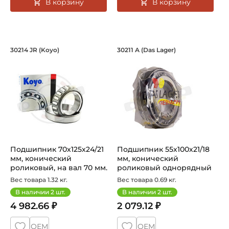
В корзину
В корзину
Подшипник 70х125х24/21 мм, коническ
Подшипник 55х100х
30214 JR (Koyo)
30211 A (Das Lager)
Подшипник HC 30214 JR Koyo конический роликовый одно
Подшипник 30211 A Das Lager
Подшипник 70х125х24/21
Подшипник 55х100х21/18
мм, конический
мм, конический
роликовый, на вал 70 мм.
роликовый однорядный
Артикул ...
на вал 55 мм...
Вес товара 1.32 кг.
Вес товара 0.69 кг.
В наличии
2
шт.
В наличии
2
шт.
4 982.66 ₽
2 079.12 ₽
ОЕМ
ОЕМ