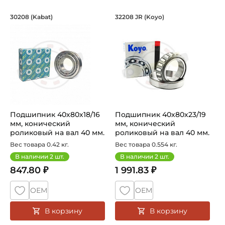
Подшипник 40х80х18/16 мм, коническ
Подшипник 40х80х2
30208 (Kabat)
32208 JR (Koyo)
Подшипник 30208 Kabat конический роликовый однорядны
Подшипник HI-CAP 32208 JR K
Подшипник 40х80х18/16
Подшипник 40х80х23/19
мм, конический
мм, конический
роликовый на вал 40 мм.
роликовый на вал 40 мм.
Артикул 30...
Артикул 32...
Вес товара 0.42 кг.
Вес товара 0.554 кг.
В наличии
2
шт.
В наличии
2
шт.
847.80 ₽
1 991.83 ₽
ОЕМ
ОЕМ
В корзину
В корзину