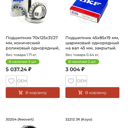
Подшипник 70х125х31/27
Подшипник 45х85х19 мм,
мм, конический
шариковый однорядный
роликовый однорядный,
на вал 45 мм, закрытый.
на вал 70 м...
Арт...
Вес товара 1.71 кг.
Вес товара 0.44 кг.
В наличии
3
шт.
В наличии
2
шт.
5 037.24 ₽
3 004 ₽
ОЕМ
ОЕМ
В корзину
В корзину
Подшипник 20х47х14/12 мм, коническ
Подшипник 60х110х2
30204 (Neovert)
32212 JR (Koyo)
Подшипник 30204 Neovert конический роликовый одноря
Подшипник 32212 JR Koyo ко