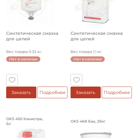
Синтетическая смазка
Синтетическая смазка
для цепей
для цепей
Вес товара 0.32 кг.
Вес товара 1.1 кг.
Нет в наличии
Нет в наличии
Заказать
Подробнее
Заказать
Подробнее
Синтетическая смазка для цепей
Смазка для пластм
OKS 450 Канистра,
OKS 468 Бак, 25кг
5л
Синтетическая смазка OKS 450 Канистра, 5л. Предназн
Смазка OKS 468 Бак, 25кг дл