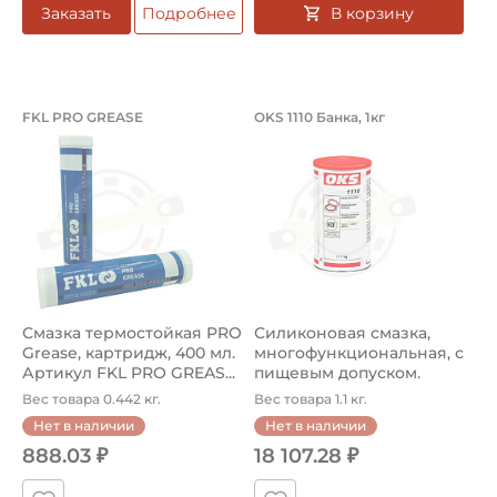
В корзину
Заказать
Подробнее
Смазка термостойкая PRO Grease, ка
Силиконовая смазк
FKL PRO GREASE
OKS 1110 Банка, 1кг
Смазка термостойкая FKL HT2 V220 Картридж, 400 мл. 
Силиконовая смазка OKS 1110
Смазка термостойкая PRO
Силиконовая смазка,
Grease, картридж, 400 мл.
многофункциональная, с
Артикул FKL PRO GREAS...
пищевым допуском.
Артикул OK...
Вес товара 0.442 кг.
Вес товара 1.1 кг.
Нет в наличии
Нет в наличии
888.03 ₽
18 107.28 ₽