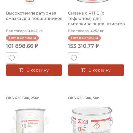
Высокотемпературная
Смазка с PTFE (с
смазка для подшипников
тефлоном) для
выталкивающих штифтов
Вес товара 0.842 кг.
Вес товара 0.252 кг.
Нет в наличии
Нет в наличии
101 898.66 ₽
153 310.77 ₽
В корзину
В корзину
Синтеническая смазка для высокос
Синтеническая см
OKS 425 Бак, 25кг
OKS 425 Бак, 5кг
Синтеническая смазка OKS 425 Бак, 25кг, для высокос
Синтеническая смазка OKS 4