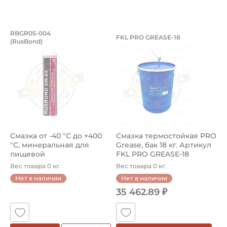
Смазка от -40 °C до +400 °C, минер
Смазка термостойка
RBGR05-004
FKL PRO GREASE-18
(RusBond)
Смазка минеральная для пищевой промышленности GR-05
Смазка термостойкая FKL PR
Смазка от -40 °C до +400
Смазка термостойкая PRO
°C, минеральная для
Grease, бак 18 кг. Артикул
пищевой
FKL PRO GREASE-18
промышленности, ка...
Вес товара 0 кг.
Вес товара 0 кг.
Нет в наличии
Нет в наличии
35 462.89 ₽