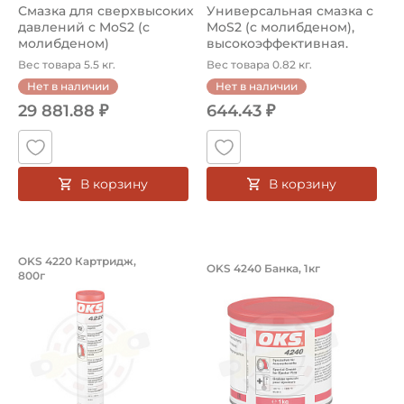
Смазка для сверхвысоких
Универсальная смазка с
давлений с MoS2 (с
MoS2 (с молибденом),
молибденом)
высокоэффективная.
Артикул ...
Вес товара 5.5 кг.
Вес товара 0.82 кг.
Нет в наличии
Нет в наличии
29 881.88 ₽
644.43 ₽
В корзину
В корзину
Высокотемпературная смазка для п
Смазка с PTFE (с 
OKS 4220 Картридж,
OKS 4240 Банка, 1кг
800г
Высокотемпературная смазка для подшипников OKS 4220
Смазка выталкивающих штифт