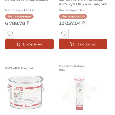
Артикул OKS 427 Бак, 5кг
Вес товара 1.202 кг.
Вес товара 5.6 кг.
Нет в наличии
Нет в наличии
6 788.78 ₽
32 057.04 ₽
В корзину
В корзину
Смазка для сверхвысоких давлений 
Универсальная сма
OKS 400 Тюбик,
OKS 4100 Бак, 5кг
80мл
Смазка для сверхвысоких давлений OKS 4100 Бак, 5кг,
Смазка OKS 400 Тюбик, 80мл