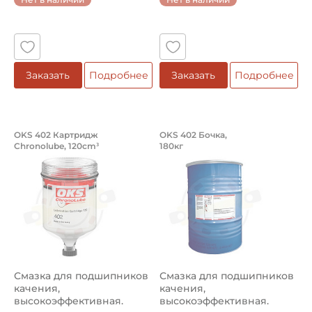
Заказать
Подробнее
Заказать
Подробнее
Смазка для подшипников качения, в
Смазка для подшип
OKS 402 Картридж
OKS 402 Бочка,
Chronolube, 120cm³
180кг
Смазка для подшипников качения OKS 402 Картридж Chr
Смазка для подшипников кач
Смазка для подшипников
Смазка для подшипников
качения,
качения,
высокоэффективная.
высокоэффективная.