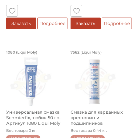
Заказать
Подробнее
Заказать
Подробнее
Универсальная смазка Schmierfix, тюб
Смазка для кардан
1080 (Liqui Moly)
7562 (Liqui Moly)
Универсальная смазка Liqui Moly Schmierfix, тюбик 50 
Смазка для карданных крест
Универсальная смазка
Смазка для карданных
Schmierfix, тюбик 50 гр.
крестовин и
Артикул 1080 Liqui Moly
подшипников
Mehrzweckfett. Картридж
Вес товара 0 кг.
Вес товара 0.44 кг.
40...
Нет в наличии
Нет в наличии