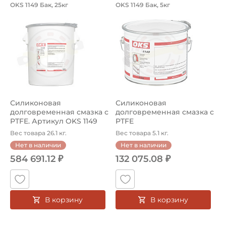
Силиконовая долговременная смазка с
Силиконовая долго
OKS 1149 Бак, 25кг
OKS 1149 Бак, 5кг
Смазка OKS 1149 Бак, 25 кг. Предназначена смаза для
Смазка OKS 1149 Бак, 5кг. 
Силиконовая
Силиконовая
долговременная смазка с
долговременная смазка с
PTFE. Артикул OKS 1149
PTFE
Бак, 25кг
Вес товара 26.1 кг.
Вес товара 5.1 кг.
Нет в наличии
Нет в наличии
584 691.12 ₽
132 075.08 ₽
В корзину
В корзину