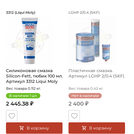
Силиконовая смазка Silicon-Fett, тюби
Пластичная смазка.
3312 (Liqui Moly)
LGHP 2/0.4 (SKF)
Силиконовая смазка Liqui Moly Silicon-Fett, тюбик 100
Пластичная смазка LGHP 2/0
Силиконовая смазка
Пластичная смазка.
Silicon-Fett, тюбик 100 мл.
Артикул LGHP 2/0.4 (SKF)
Артикул 3312 Liqui Moly
Вес товара 0.112 кг.
Вес товара 0.42 кг.
В наличии
1
шт.
Нет в наличии
2 445.38 ₽
2 400 ₽
В корзину
В корзину