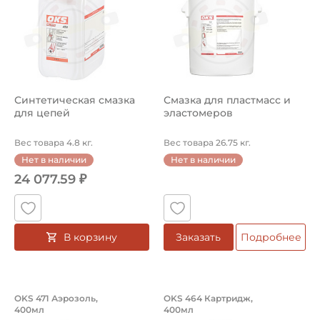
Синтетическая смазка
Смазка для пластмасс и
для цепей
эластомеров
Вес товара 4.8 кг.
Вес товара 26.75 кг.
Нет в наличии
Нет в наличии
24 077.59 ₽
В корзину
Заказать
Подробнее
Белая консистентная смазка, аэрозо
Электропроводная
OKS 471 Аэрозоль,
OKS 464 Картридж,
400мл
400мл
Белая консистентная смазка OKS 471 Аэрозоль, 400мл.
Электропроводная смазка OK