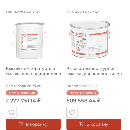
Высокотемпературная смазка для п
Высокотемператур
OKS 4220 Бак, 25кг
OKS 4220 Бак, 5кг
Высокотемпературная смазка для подшипников OKS 4220
Высокотемпературная смазка
Высокотемпературная
Высокотемпературная
смазка для подшипников
смазка для подшипников
Вес товара 26.75 кг.
Вес товара 5.5 кг.
Нет в наличии
Нет в наличии
2 277 751.14 ₽
509 558.44 ₽
В корзину
В корзину