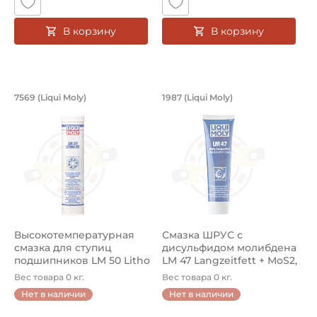
В корзину
В корзину
Высокотемпературная смазка для сту
Смазка ШРУС с дису
7569 (Liqui Moly)
1987 (Liqui Moly)
Высокотемпературная смазка для ступиц подшипников Li
Смазка с дисульфидом молибд
Высокотемпературная
Смазка ШРУС с
смазка для ступиц
дисульфидом молибдена
подшипников LM 50 Litho
LM 47 Langzeitfett + MoS2,
HT. Артик...
тюбик 10...
Вес товара 0 кг.
Вес товара 0 кг.
Нет в наличии
Нет в наличии