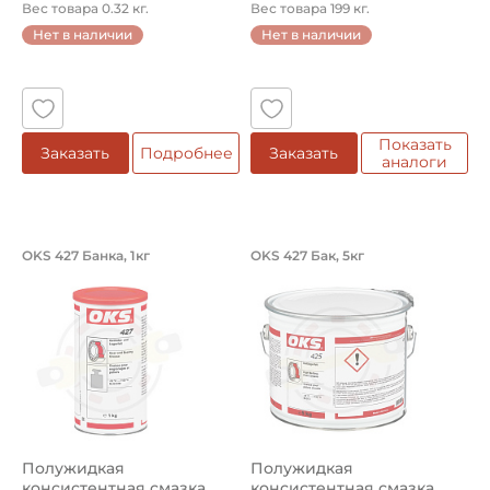
Артикул OKS 402 Карт...
Артикул OKS 402 Бочк...
Вес товара 0.32 кг.
Вес товара 199 кг.
Нет в наличии
Нет в наличии
Показать
Заказать
Подробнее
Заказать
аналоги
Полужидкая консистентная смазка
Полужидкая консис
OKS 427 Банка, 1кг
OKS 427 Бак, 5кг
Консистентная смазка для передач и подшипников OKS 
Консистентная смазка для п
Полужидкая
Полужидкая
консистентная смазка
консистентная смазка.