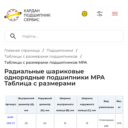
Главная страница
Подшипники
/
/
Таблицы с размерами подшипников
/
Таблицы с размерами подшипников MPA
Радиальные шариковые
однорядные подшипники MPA
Таблица с размерами
Внутренний
Наружный
Ширина
Ширина
Вид
Вес,
Артикул
диаметр (d),
диаметр
внутреннего
наружного
уплотнения
кг
мм
(D), мм
кольца (B), мм
кольца (С), мм
6205-
Уплотнение
2RS.C3
25
52
15
15
0.13
2RS