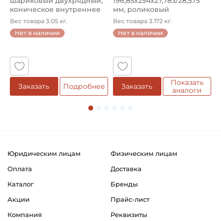
шариковый двухрядный,
196,85х254х27,783/28,575
ш
коническое внутреннее
мм, роликовый
у
кол...
однорядный конический
8
Вес товара 3.05 кг.
Вес товара 3.172 кг.
В
...
Нет в наличии
Нет в наличии
5
Показать
Заказать
Подробнее
Заказать
аналоги
Юридическим лицам
Физическим лицам
Оплата
Доставка
Каталог
Бренды
Акции
Прайс-лист
Компания
Реквизиты