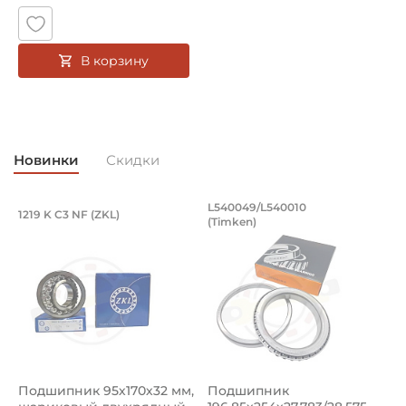
В корзину
Новинки
Скидки
Подшипник 95х170х32 мм, шариковый 
Подшипник 196,85х
L540049/L540010
1219 K C3 NF (ZKL)
5
(Timken)
Подшипник 95х170х32 мм, шариковый двухрядный, кони
Подшипник 196,85х254х27,78
П
Подшипник 95х170х32 мм,
Подшипник
П