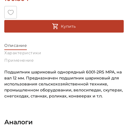
Купить
Описание
Характеристики
Применение
Подшипник шариковый однорядный 6001-2RS MPA, на
вал 12 мм. Предназначен подшипник шариковый для
использования сельскохозяйственной технике,
промышленном оборудовании, велосипедах, скутерах,
снегоходах, станках, роликах, конвеерах и т.п.
Внутренний диаметр (d):
Основное назначение:
12 мм
Универсального назначения
Аналоги
Наружный диаметр (D):
Категория: