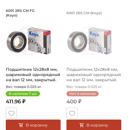
28 мм
Сельскохозяйственная
Подшипник 12х28х8 мм, шариковый од
Подшипник 12х28х8
6001 2RS CM FG
6001 2RS CM (Koyo)
Ширина внутреннего кольца (B):
(Koyo)
Подшипник шариковый однорядный 6001-2RSCMFG Koyo, н
Подшипник шариковый одноря
8 мм
Ширина наружного кольца (С):
8 мм
Тип посадочного отверстия на вал:
Круг
Подшипник 12х28х8 мм,
Подшипник 12х28х8 мм,
Тип наружного кольца:
шариковый однорядный
шариковый однорядный
Цилиндрическое
на вал 12 мм, закрытый.
на вал 12 мм, закрытый.
Арти...
Арти...
Вес товара 0.025 кг.
Вес товара 0.025 кг.
Вид уплотнения:
В наличии
7
шт.
Нет в наличии
Уплотнение 2RS
411.96 ₽
400 ₽
Способ фиксации на вал:
Натяг
В корзину
В корзину
Смазка: