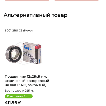
Смазка на весь срок службы
Страна происхождения:
Альтернативный товар
Китай
Подшипник 12х28х8 мм, шариковый од
6001 2RS C3 (Koyo)
Подшипник шариковый однорядный 6001-2RSC3 Koyo, на в
Подшипник 12х28х8 мм,
шариковый однорядный
на вал 12 мм, закрытый,
повы...
Вес товара 0.025 кг.
В наличии
5
шт.
411.96 ₽