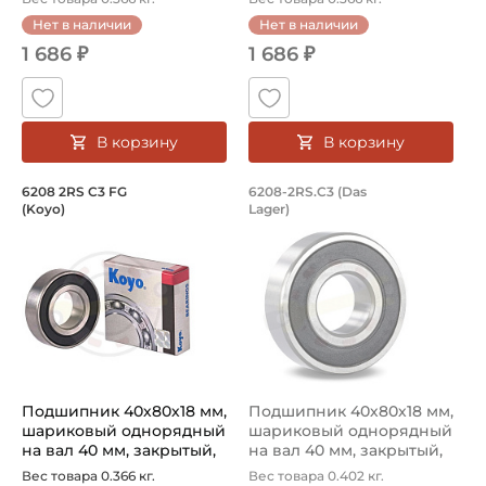
Вид уплотнения:
Нет в наличии
Нет в наличии
Уплотнение 2RS
1 686 ₽
1 686 ₽
Способ фиксации на вал:
Натяг
В корзину
В корзину
Смазка:
Смазка на весь срок службы
Подшипник 40х80х18 мм, шариковый о
Подшипник 40х80х1
6208 2RS C3 FG
6208-2RS.C3 (Das
(Koyo)
Lager)
Подшипник шариковый однорядный 6208 2RS C3 FG Koyo, н
Ищите где купить подшипник
Страна происхождения:
Китай
Подшипник 40х80х18 мм,
Подшипник 40х80х18 мм,
шариковый однорядный
шариковый однорядный
на вал 40 мм, закрытый,
на вал 40 мм, закрытый,
уве...
уве...
Вес товара 0.366 кг.
Вес товара 0.402 кг.