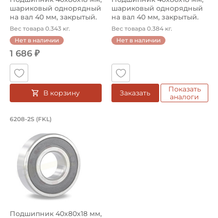
шариковый однорядный
шариковый однорядный
на вал 40 мм, закрытый.
на вал 40 мм, закрытый.
Арт...
Арт...
Вес товара 0.343 кг.
Вес товара 0.384 кг.
Нет в наличии
Нет в наличии
1 686 ₽
Показать
В корзину
Заказать
аналоги
Подшипник 40х80х18 мм, шариковый о
6208-2S (FKL)
Подшипник шариковый однорядный 6208-2S FKL, на вал 
Подшипник 40х80х18 мм,