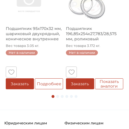
Подшипник 95х170х32 мм,
Подшипник
П
шариковый двухрядный,
196,85х254х27,783/28,575
ш
коническое внутреннее
мм, роликовый
у
кол...
однорядный конический
8
Вес товара 3.05 кг.
Вес товара 3.172 кг.
В
...
Нет в наличии
Нет в наличии
5
Показать
Заказать
Подробнее
Заказать
аналоги
Юридическим лицам
Физическим лицам