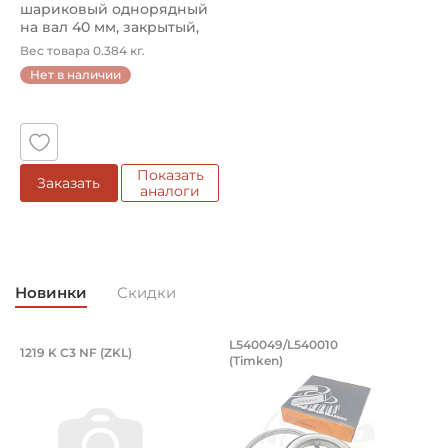
шариковый однорядный
на вал 40 мм, закрытый,
улу...
Вес товара 0.384 кг.
Нет в наличии
Показать
Заказать
аналоги
Новинки
Скидки
Подшипник 95х170х32 мм, шариковый 
Подшипник 196,85х
L540049/L540010
1219 K C3 NF (ZKL)
5
(Timken)
Подшипник 95х170х32 мм, шариковый двухрядный, кони
Подшипник 196,85х254х27,78
П