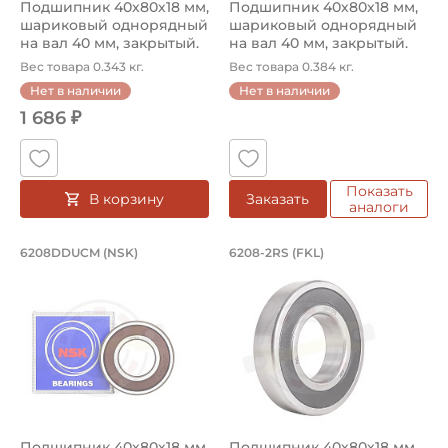
Подшипник 40х80х18 мм,
Подшипник 40х80х18 мм,
шариковый однорядный
шариковый однорядный
на вал 40 мм, закрытый.
на вал 40 мм, закрытый.
Арт...
Арт...
Вес товара 0.343 кг.
Вес товара 0.384 кг.
Нет в наличии
Нет в наличии
1 686 ₽
Показать
В корзину
Заказать
аналоги
Подшипник 40х80х18 мм, шариковый 
Подшипник 40х80х1
6208DDUCM (NSK)
6208-2RS (FKL)
Подшипник шариковый однорядный 6208DDUCM NSK, на ва
Подшипник шариковый одноряд
Подшипник 40х80х18 мм,
Подшипник 40х80х18 мм,