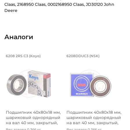
Claas, 2168950 Claas, 0002168950 Claas, JD30120 John
Deere
Внутренний диаметр (d):
Основное назначение:
40 мм
Универсального назначения
Аналоги
Наружный диаметр (D):
Категория:
80 мм
Сельскохозяйственная
Подшипник 40х80х18 мм, шариковый о
Подшипник 40х80х1
6208 2RS C3 (Koyo)
6208DDUC3 (NSK)
Ширина внутреннего кольца (B):
Подшипник шариковый однорядный 6208 2RS C3 Koyo, на ва
Подшипник шариковый одноря
18 мм
Ширина наружного кольца (С):
18 мм
Тип посадочного отверстия на вал:
Круг
Подшипник 40х80х18 мм,
Подшипник 40х80х18 мм,
Тип наружного кольца:
шариковый однорядный
шариковый однорядный
Цилиндрическое
на вал 40 мм, закрытый,
на вал 40 мм, закрытый,
уве...
уве...
Вес товара 0.366 кг.
Вес товара 0.366 кг.