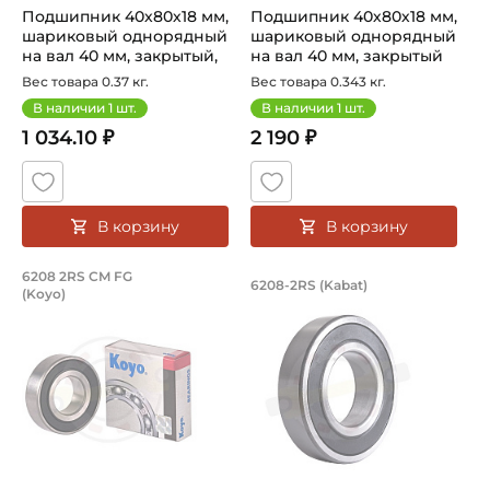
Подшипник 40х80х18 мм,
Подшипник 40х80х18 мм,
шариковый однорядный
шариковый однорядный
на вал 40 мм, закрытый,
на вал 40 мм, закрытый
улу...
Вес товара 0.37 кг.
Вес товара 0.343 кг.
В наличии
1
шт.
В наличии
1
шт.
1 034.10 ₽
2 190 ₽
В корзину
В корзину
Подшипник 40х80х18 мм, шариковый о
Подшипник 40х80х1
6208 2RS CM FG
6208-2RS (Kabat)
(Koyo)
Подшипник шариковый однорядный 6208 2RS CM FG Koyo, н
Подшипник шариковый одноряд