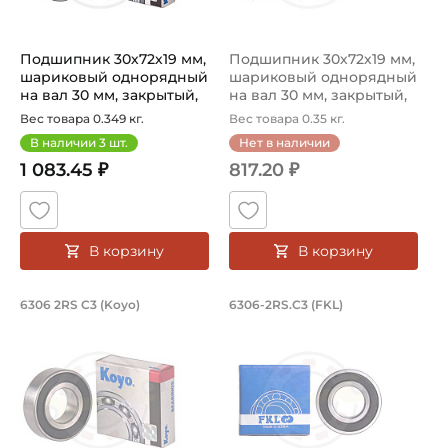
Подшипник 30х72х19 мм,
Подшипник 30х72х19 мм,
шариковый однорядный
шариковый однорядный
на вал 30 мм, закрытый,
на вал 30 мм, закрытый,
уве...
уве...
Вес товара 0.349 кг.
Вес товара 0.35 кг.
В наличии
3
шт.
Нет в наличии
1 083.45 ₽
817.20 ₽
В корзину
В корзину
Подшипник 30х72х19 мм, шариковый о
Подшипник 30х72х1
6306 2RS C3 (Koyo)
6306-2RS.C3 (FKL)
Подшипник номер 6306 2RS C3 Koyo с основными размера
Подшипник шариковый одноряд