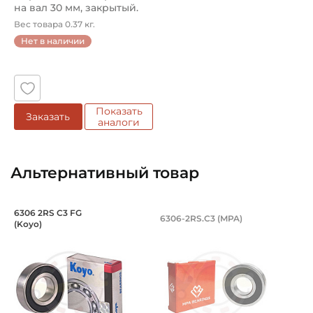
на вал 30 мм, закрытый.
Арт...
Вес товара 0.37 кг.
Нет в наличии
Показать
Заказать
аналоги
Альтернативный товар
Подшипник 30х72х19 мм, шариковый о
Подшипник 30х72х1
6306 2RS C3 FG
6306-2RS.C3 (MPA)
(Koyo)
Подшипник номер 6306 2RS C3 FG Koyo с основными раз
Подшипник номер 6306-2RS.C