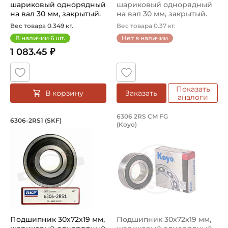
шариковый однорядный
шариковый однорядный
Цилиндрическое
на вал 30 мм, закрытый.
на вал 30 мм, закрытый.
Арт...
Арт...
Вес товара 0.349 кг.
Вес товара 0.37 кг.
Вид уплотнения:
В наличии
6
шт.
Нет в наличии
Уплотнение 2RS
1 083.45 ₽
Способ фиксации на вал:
Натяг
Показать
В корзину
Заказать
Смазка:
аналоги
Смазка на весь срок службы
Подшипник 30х72х19 мм, шариковый о
Подшипник 30х72х1
6306 2RS CM FG
6306-2RS1 (SKF)
(Koyo)
Подшипник шариковый однорядный 6306-2RS1 SKF, на ва
Подшипник шариковый одноря
Страна происхождения:
Китай
Подшипник 30х72х19 мм,
Подшипник 30х72х19 мм,