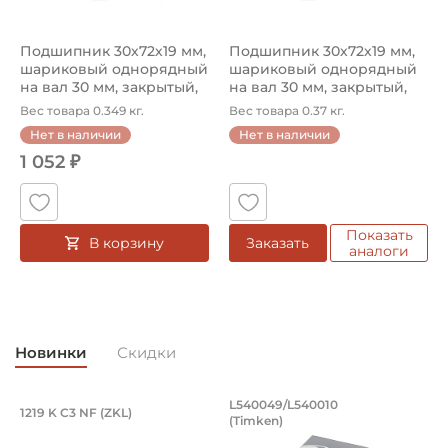
Подшипник 30х72х19 мм,
Подшипник 30х72х19 мм,
шариковый однорядный
шариковый однорядный
на вал 30 мм, закрытый,
на вал 30 мм, закрытый,
уве...
уве...
Вес товара 0.349 кг.
Вес товара 0.37 кг.
Нет в наличии
Нет в наличии
1 052 ₽
Показать
В корзину
Заказать
аналоги
Новинки
Скидки
Подшипник 95х170х32 мм, шариковый 
Подшипник 196,85х
L540049/L540010
1219 K C3 NF (ZKL)
5
(Timken)
Подшипник 95х170х32 мм, шариковый двухрядный, кони
Подшипник 196,85х254х27,78
П