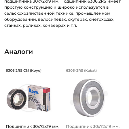
подшипника 30х72х19 мм. Подшипник 6306.2RS имеет
простую конструкцию и широко используется в
сельскохозяйственной технике, промышленном
оборудовании, велосипедах, скутерах, снегоходах,
станках, роликах, конвеерах и т.п.
Внутренний диаметр (d):
Основное назначение:
30 мм
Для сельскохозяйственной техники
Аналоги
Наружный диаметр (D):
Категория:
72 мм
Сельскохозяйственная
Подшипник 30х72х19 мм, шариковый о
Подшипник 30х72х1
6306 2RS CM (Koyo)
6306-2RS (Kabat)
Ширина внутреннего кольца (B):
Подшипник шариковый однорядный 6306 2RS CM Koyo, на
Подшипник шариковый одноряд
19 мм
Ширина наружного кольца (С):
19 мм
Тип посадочного отверстия на вал:
Круг
Подшипник 30х72х19 мм,
Подшипник 30х72х19 мм,
Тип наружного кольца: