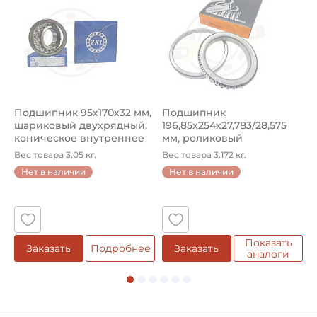
Подшипник 95х170х32 мм,
Подшипник
П
шариковый двухрядный,
196,85х254х27,783/28,575
ш
коническое внутреннее
мм, роликовый
у
кол...
однорядный конический
8
Вес товара 3.05 кг.
Вес товара 3.172 кг.
В
...
Нет в наличии
Нет в наличии
5
Показать
Заказать
Подробнее
Заказать
аналоги