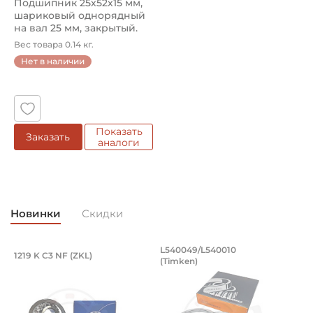
Подшипник 25х52х15 мм,
шариковый однорядный
на вал 25 мм, закрытый.
Арт...
Вес товара 0.14 кг.
Нет в наличии
Показать
Заказать
аналоги
Новинки
Скидки
Подшипник 95х170х32 мм, шариковый 
Подшипник 196,85х
L540049/L540010
1219 K C3 NF (ZKL)
5
(Timken)
Подшипник 95х170х32 мм, шариковый двухрядный, кони
Подшипник 196,85х254х27,78
П