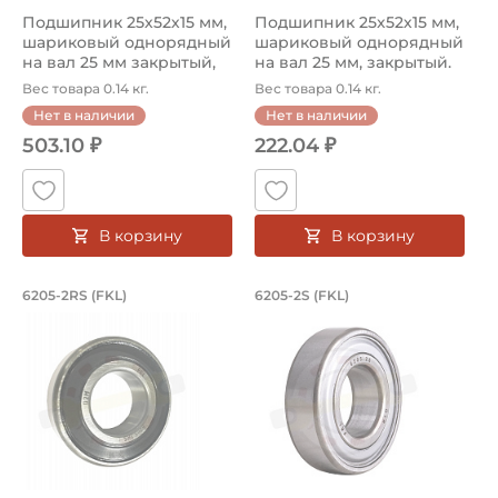
Подшипник 25х52х15 мм,
Подшипник 25х52х15 мм,
шариковый однорядный
шариковый однорядный
на вал 25 мм закрытый,
на вал 25 мм, закрытый.
улуч...
Арт...
Вес товара 0.14 кг.
Вес товара 0.14 кг.
Нет в наличии
Нет в наличии
503.10 ₽
222.04 ₽
В корзину
В корзину
Подшипник 25х52х15 мм, шариковый о
Подшипник 25х52х1
6205-2RS (FKL)
6205-2S (FKL)
Подшипник шариковый 6205-2RS FKL, на вал 25 мм. Предна
Подшипник шариковый однорядн