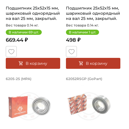
Подшипник 25х52х15 мм,
Подшипник 25х52х15 мм,
шариковый однорядный
шариковый однорядный
на вал 25 мм, закрытый.
на вал 25 мм, закрытый.
Арт...
Арт...
Вес товара 0.14 кг.
Вес товара 0.14 кг.
В наличии
69
шт.
В наличии
1
шт.
669.44 ₽
498 ₽
В корзину
В корзину
Подшипник 25х52х15 мм, шариковый о
Подшипник 25х52х1
6205-2S (MPA)
62052RSGP (GoPart)
Подшипник шариковый закрытый номер 6205-2S MPA с осно
Подшипник шариковый одноряд