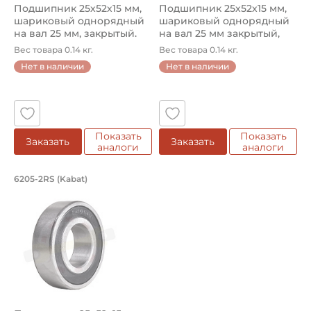
Подшипник 25х52х15 мм,
Подшипник 25х52х15 мм,
шариковый однорядный
шариковый однорядный
на вал 25 мм, закрытый.
на вал 25 мм закрытый,
Арт...
улуч...
Вес товара 0.14 кг.
Вес товара 0.14 кг.
Нет в наличии
Нет в наличии
Показать
Показать
Заказать
Заказать
аналоги
аналоги
Подшипник 25х52х15 мм, шариковый о
6205-2RS (Kabat)
Подшипник шариковый однорядный 6205-2RS Kabat, на вал 