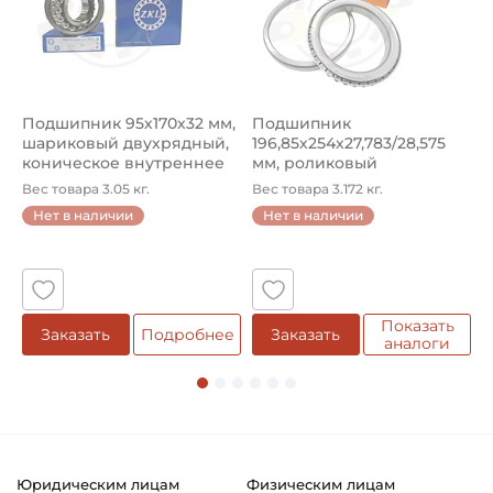
Подшипник 95х170х32 мм,
Подшипник
П
шариковый двухрядный,
196,85х254х27,783/28,575
ш
коническое внутреннее
мм, роликовый
у
кол...
однорядный конический
8
Вес товара 3.05 кг.
Вес товара 3.172 кг.
В
...
Нет в наличии
Нет в наличии
5
Показать
Заказать
Подробнее
Заказать
аналоги
Юридическим лицам
Физическим лицам