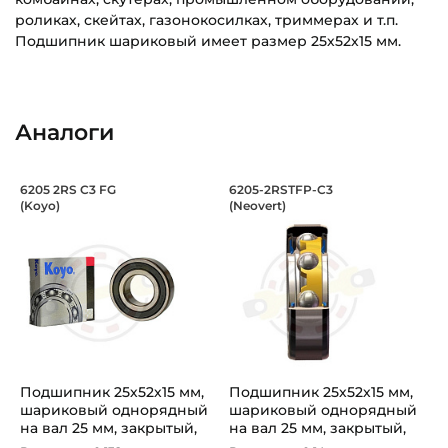
роликах, скейтах, газонокосилках, триммерах и т.п.
Подшипник шариковый имеет размер 25х52х15 мм.
Внутренний диаметр (d):
Основное назначение:
25 мм
Универсального назначения
Аналоги
Наружный диаметр (D):
Категория:
52 мм
Сельскохозяйственная
Подшипник 25х52х15 мм, шариковый о
Подшипник 25х52х1
6205 2RS C3 FG
6205-2RSTFP-C3
Ширина внутреннего кольца (B):
(Koyo)
(Neovert)
Подшипник шариковый 6205 2RS C3 FG Koyo, на вал 25 м
Подшипник шариковый одноря
15 мм
Ширина наружного кольца (С):
15 мм
Тип посадочного отверстия на вал:
Круг
Подшипник 25х52х15 мм,
Подшипник 25х52х15 мм,
Тип наружного кольца:
шариковый однорядный
шариковый однорядный
Цилиндрическое
на вал 25 мм, закрытый,
на вал 25 мм, закрытый,
уве...
уве...