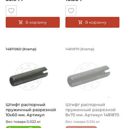
В корзину
В корзину
Штифт распорный пружинный разрезн
Штифт распорный п
14811060 (Kramp)
1481870 (Kramp)
Штифт распорный пружинный разрезной 14811060 Kramp.
Штифт распорный пружинный
Штифт распорный
Штифт распорный
пружинный разрезной
пружинный разрезной
10х60 мм. Артикул
8x70 мм. Артикул 1481870
14811060 (Kramp)
(Kramp)
Вес товара 0.022 кг.
Вес товара 0.014 кг.