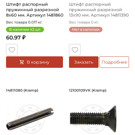
Штифт распорный
Штифт распорный
пружинный разрезной
пружинный разрезной
8х60 мм. Артикул 1481860
13x90 мм. Артикул 14811390
(Kramp)
(Kramp)
Вес товара 0.017 кг.
Вес товара 0 кг.
В наличии
42
шт.
Нет в наличии
60.97 ₽
В корзину
Заказать
Подробнее
Штифт распорный пружинный разрезн
Болт М12х100 мм. А
14811080 (Kramp)
12100109VK (Kramp)
Штифт распорный пружинный разрезной 14811080 Kramp
Болт М12х100 мм. Класс проч