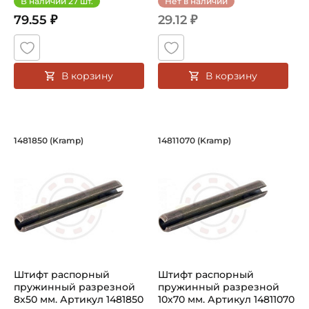
В наличии
27
шт.
Нет в наличии
79.55 ₽
29.12 ₽
В корзину
В корзину
Штифт распорный пружинный разрезн
Штифт распорный п
1481850 (Kramp)
14811070 (Kramp)
Штифт распорный пружинный разрезной 1481850 Kramp.
Штифт распорный пружинный 
Штифт распорный
Штифт распорный
пружинный разрезной
пружинный разрезной
8х50 мм. Артикул 1481850
10х70 мм. Артикул 14811070