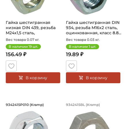
Гайка шестигранная
Гайка шестигранная DIN
низкая DIN 439, резьба
934, резьба M16х2 сталь,
M24x1,5 сталь,
оцинкованная, класс 8.8...
оцинкованная, ...
Вес товара 0.07 кг.
Вес товара 0.03 кг.
В наличии
19
шт.
В наличии
1
шт.
156.49 ₽
19.89 ₽
В корзину
В корзину
Гайка шестигранная DIN 934, резьба M
Гайка шестигранная
9342415P010 (Kramp)
9342415BL (Kramp)
Гайка шестигранная DIN 934, резьба M24x1,5 сталь, оцинк
Шестигранная гайка DIN 934 