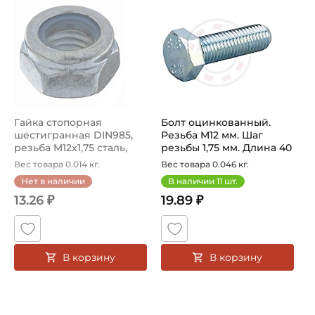
Гайка стопорная
Болт оцинкованный.
шестигранная DIN985,
Резьба M12 мм. Шаг
резьба M12x1,75 сталь,
резьбы 1,75 мм. Длина 40
оцинкованна...
мм. Клас...
Вес товара 0.014 кг.
Вес товара 0.046 кг.
Нет в наличии
В наличии
11
шт.
13.26 ₽
19.89 ₽
В корзину
В корзину