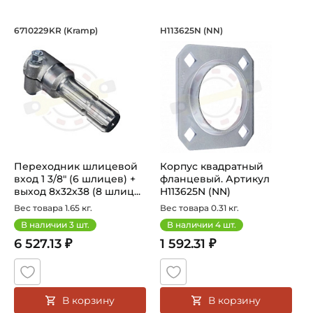
Переходник шлицевой вход 1 3/8" (6 
Корпус квадратный
6710229KR (Kramp)
H113625N (NN)
Переходник 6710229KR Kramp, вход 1 3/8" (6 шлицев) +
Корпус квадратный фланце
Переходник шлицевой
Корпус квадратный
вход 1 3/8" (6 шлицев) +
фланцевый. Артикул
выход 8x32x38 (8 шлиц...
H113625N (NN)
Вес товара 1.65 кг.
Вес товара 0.31 кг.
В наличии
3
шт.
В наличии
4
шт.
6 527.13 ₽
1 592.31 ₽
В корзину
В корзину