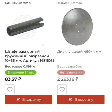
Штифт распорный пружинный разрезно
Диск гладкий 460x
14811065 (Kramp)
XL041N (Kramp)
Штифт распорный пружинный разрезной 10×65 мм DIN148
Диск гладкий XL041N - это 
Штифт распорный
Диск гладкий 460x4 мм
пружинный разрезной
10x65 мм. Артикул 14811065
(Kramp)
Вес товара 0.098 кг.
Вес товара 0 кг.
В наличии
34
шт.
Нет в наличии
83.57 ₽
2 263.16 ₽
В корзину
В корзину