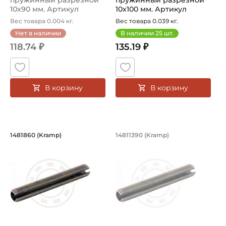
пружинный разрезной
пружинный разрезной
10х90 мм. Артикул
10х100 мм. Артикул
14811090 (Kramp)
148110100 (Kramp...
Вес товара 0.004 кг.
Вес товара 0.039 кг.
Нет в наличии
В наличии
25
шт.
118.74 ₽
135.19 ₽
В корзину
В корзину
Штифт распорный пружинный разрезн
Штифт распорный п
1481860 (Kramp)
14811390 (Kramp)
Штифт распорный пружинный разрезной 1481860 Kramp.
Штифт распорный пружинный 