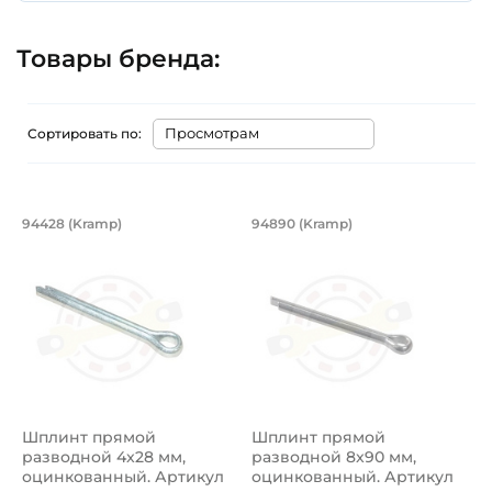
Товары бренда:
Сортировать по:
Шплинт прямой разводной 4x28 мм, 
Шплинт прямой раз
94428 (Kramp)
94890 (Kramp)
Шплинт 94428 (Kramp) прямой разводной 4x28 мм, оци
Шплинт 94890 (Kramp) прям
Шплинт прямой
Шплинт прямой
разводной 4x28 мм,
разводной 8x90 мм,
оцинкованный. Артикул
оцинкованный. Артикул