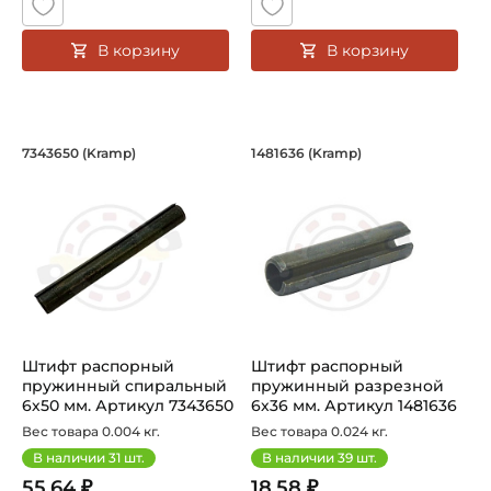
В корзину
В корзину
Штифт распорный пружинный cпираль
Штифт распорный п
7343650 (Kramp)
1481636 (Kramp)
Штифт распорный пружинный cпиральный 7343650 Kramp
Штифт распорный пружинный 
Штифт распорный
Штифт распорный
пружинный cпиральный
пружинный разрезной
6х50 мм. Артикул 7343650
6х36 мм. Артикул 1481636
(Kramp)
(Kramp)
Вес товара 0.004 кг.
Вес товара 0.024 кг.
В наличии
31
шт.
В наличии
39
шт.
55.64 ₽
18.58 ₽