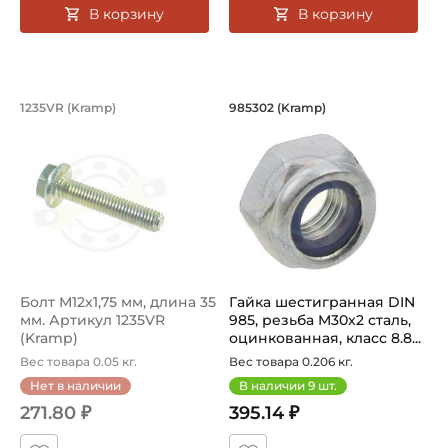
В корзину
В корзину
Болт М12х1,75 мм, длина 35 мм. Артик
Гайка шестигранная
1235VR (Kramp)
985302 (Kramp)
Болт М12х1,75 мм, длина 35 мм. Упаковка 25 шт.
Эта прочная и надежная шес
Болт М12х1,75 мм, длина 35
Гайка шестигранная DIN
мм. Артикул 1235VR
985, резьба M30х2 сталь,
(Kramp)
оцинкованная, класс 8.8...
Вес товара 0.05 кг.
Вес товара 0.206 кг.
Нет в наличии
В наличии
9
шт.
271.80 ₽
395.14 ₽