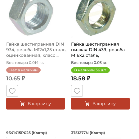
Гайка шестигранная DIN
Гайка шестигранная
934, резьба M12x1,25 сталь,
низкая DIN 439, резьба
оцинкованная, класс ...
M16x2 сталь,
оцинкованная, кл...
Вес товара 0.014 кг.
Вес товара 0.03 кг.
Нет в наличии
В наличии
36
шт.
10.65 ₽
18.58 ₽
В корзину
В корзину
Гайка шестигранная DIN 934, резьба M
Уплотнительное ко
9341415P025 (Kramp)
3751277N (Kramp)
Гайка шестигранная DIN 934, резьба M14x1,5 сталь, оцинк
Уплотнительное кольцо 3751