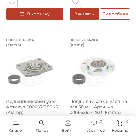
В корзину
Заказать
Подробнее
Подшипниковый узел. Артикул 00066
Подшипниковый узе
0006676180KR
0006626242KR
(Kramp)
(Kramp)
Подшипниковый узел 0006676180KR Kramp.
Подшипниковый узел 0006626
Подшипниковый узел.
Подшипниковый узел на
Артикул 0006676180KR
вал 30 мм. Артикул
(Kramp)
0006626242KR (Kramp)
Вес товара 0 кг.
Вес товара 0 кг.
0
0
Нет в наличии
Нет в наличии
Каталог
Поиск
Войти
Избранное
Корзина