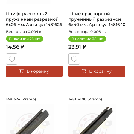
Штифт распорный
Штифт распорный
пружинный разрезной
пружинный разрезной
6х26 мм. Артикул 1481626
6х40 мм. Артикул 1481640
(Kramp)
(Kramp)
Вес товара 0.004 кг.
Вес товара 0.006 кг.
В наличии
25
шт.
В наличии
38
шт.
14.56 ₽
23.91 ₽
В корзину
В корзину
Штифт распорный пружинный разрезн
Штифт распорный п
1481524 (Kramp)
148114100 (Kramp)
Штифт распорный пружинный разрезной 1481524 Kramp. 
Штифт распорный пружинный 