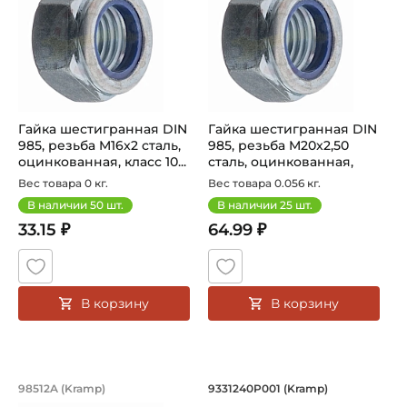
Гайка шестигранная DIN
Гайка шестигранная DIN
985, резьба M16x2 сталь,
985, резьба M20x2,50
оцинкованная, класс 10...
сталь, оцинкованная,
класс ...
Вес товара 0 кг.
Вес товара 0.056 кг.
В наличии
50
шт.
В наличии
25
шт.
33.15 ₽
64.99 ₽
В корзину
В корзину
Гайка стопорная шестигранная DIN985
Болт оцинкованный.
98512A (Kramp)
9331240P001 (Kramp)
Гайка стопорная шестигранная DIN985 M12x1,75 — это к
Болт M12x40 9331240P001 Оп