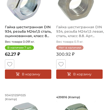
Гайка шестигранная DIN
Гайка шестигранная DIN
934, резьба M24x1,5 сталь,
934, резьба M24x1,5 левая,
оцинкованная, класс 8...
сталь, класс 8.8. Арт...
Вес товара 0.091 кг.
Вес товара 0.11 кг.
В наличии
7
шт.
Нет в наличии
62.27 ₽
300.92 ₽
В корзину
В корзину
Гайка шестигранная DIN 934, резьба M
Гайка шестигранная
93412125P025
439B16 (Kramp)
(Kramp)
Гайка шестигранная DIN934 M12x1,25, класс прочности 
Гайка шестигранная низкая 