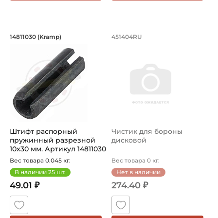
Штифт распорный пружинный разрезно
Чистик для борон
14811030 (Kramp)
451404RU
Штифт распорный пружинный разрезной10×30 мм DIN1481
Чистик для бороны дисково
Штифт распорный
Чистик для бороны
пружинный разрезной
дисковой
10х30 мм. Артикул 14811030
(Kramp)
Вес товара 0.045 кг.
Вес товара 0 кг.
В наличии
25
шт.
Нет в наличии
49.01 ₽
274.40 ₽