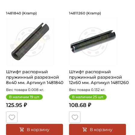
Штифт распорный пружинный разрезн
Штифт распорный п
1481840 (Kramp)
14811260 (Kramp)
Штифт распорный пружинный разрезной 8×40 мм DIN1481
Штифт распорный пружинный 
Штифт распорный
Штифт распорный
пружинный разрезной
пружинный разрезной
8x40 мм. Артикул 1481840
12x60 мм. Артикул 14811260
(Kramp)
(Kramp)
Вес товара 0.008 кг.
Вес товара 0.132 кг.
В наличии
19
шт.
В наличии
25
шт.
125.95 ₽
108.68 ₽
В корзину
В корзину