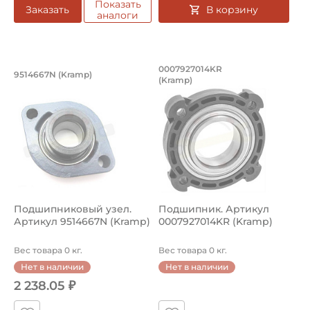
Показать
В корзину
Заказать
аналоги
Подшипниковый узел. Артикул 95146
Подшипник. Артику
0007927014KR
9514667N (Kramp)
(Kramp)
Подшипниковый узел 9514667N Kramp. Применяется на 
Подшипник 0007927014KR Kr
Подшипниковый узел.
Подшипник. Артикул
Артикул 9514667N (Kramp)
0007927014KR (Kramp)
Вес товара 0 кг.
Вес товара 0 кг.
Нет в наличии
Нет в наличии
2 238.05 ₽