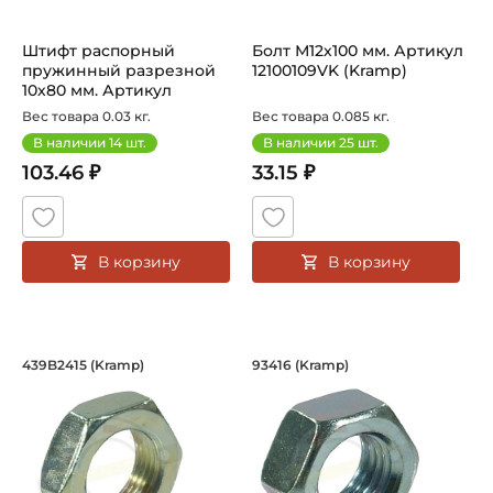
Штифт распорный
Болт М12х100 мм. Артикул
пружинный разрезной
12100109VK (Kramp)
10х80 мм. Артикул
14811080 (Kramp)
Вес товара 0.03 кг.
Вес товара 0.085 кг.
В наличии
14
шт.
В наличии
25
шт.
103.46 ₽
33.15 ₽
В корзину
В корзину
Гайка шестигранная низкая DIN 439, р
Гайка шестигранная
439B2415 (Kramp)
93416 (Kramp)
Шестигранная гайка DIN 439 имеет низкий профиль и пре
Гайка шестигранная DIN 934, 