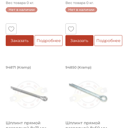
94428 (Kramp)
94890 (Kramp)
Вес товара 0 кг.
Вес товара 0 кг.
Нет в наличии
Нет в наличии
Заказать
Подробнее
Заказать
Подробнее
Шплинт прямой разводной 8x71 мм, о
Шплинт прямой раз
94871 (Kramp)
94850 (Kramp)
Шплинт 94871 (Kramp) прямой разводной 8x71 мм, оцин
Шплинт 94850 (Kramp) прям
Шплинт прямой
Шплинт прямой