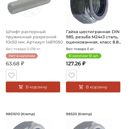
Штифт распорный
Гайка шестигранная DIN
пружинный разрезной
985, резьба M24x3 сталь,
10х50 мм. Артикул 14811050
оцинкованная, класс 8.8...
(Kramp)
Вес товара 0.018 кг.
Вес товара 0 кг.
Нет в наличии
В наличии
10
шт.
63.68 ₽
127.26 ₽
В корзину
В корзину
Гайка шестигранная DIN 985, резьба M
Гайка шестигранная
9851610 (Kramp)
98520 (Kramp)
Шестигранная стопорная гайка DIN985 M16x2,00 - это к
Гайка стопорная шестигранн