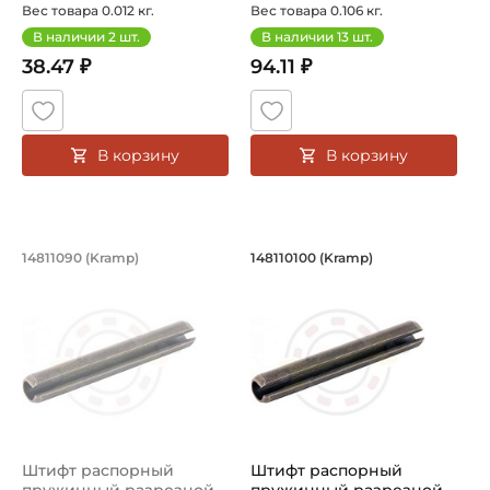
(Kramp)
(Kramp)
Вес товара 0.012 кг.
Вес товара 0.106 кг.
В наличии
2
шт.
В наличии
13
шт.
38.47 ₽
94.11 ₽
В корзину
В корзину
Штифт распорный пружинный разрезн
Штифт распорный п
14811090 (Kramp)
148110100 (Kramp)
Штифт распорный пружинный разрезной 14811090 Kramp
Штифт распорный пружинный 
Штифт распорный
Штифт распорный