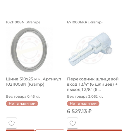
Шина 310x25 мм. Артикул 10211008N (
Переходник шлицево
10211008N (Kramp)
6710006KR (Kramp)
Сельскохозяйственная шина: размеры 310x25 мм, артикул 
Переходник 6710006KR Kramp,
Шина 310x25 мм. Артикул
Переходник шлицевой
10211008N (Kramp)
вход 1 3/4" (6 шлицев) +
выход 1 3/8" (6 ...
Вес товара 0.45 кг.
Вес товара 2.062 кг.
Нет в наличии
Нет в наличии
6 527.13 ₽