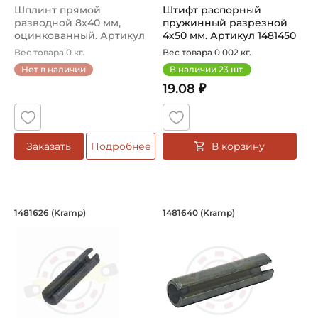
Шплинт прямой
Штифт распорный
разводной 8x40 мм,
пружинный разрезной
оцинкованный. Артикул
4х50 мм. Артикул 1481450
94840 (Kramp)
(Kramp)
Вес товара 0 кг.
Вес товара 0.002 кг.
Нет в наличии
В наличии
23
шт.
19.08 ₽
В корзину
Заказать
Подробнее
Штифт распорный пружинный разрезн
Штифт распорный п
1481626 (Kramp)
1481640 (Kramp)
Штифт распорный пружинный разрезной 6x26 мм
Штифт распорный пружинный 