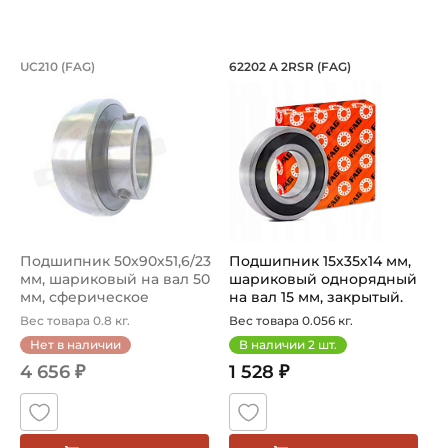
Подшипник 50х90х51,6/23 мм, шарико
Подшипник 15х35х1
UC210 (FAG)
62202 A 2RSR (FAG)
Подшипник UC210 FAG, шариковый с круглым отверстием
Подшипник шариковый одноря
Подшипник 50х90х51,6/23
Подшипник 15х35х14 мм,
мм, шариковый на вал 50
шариковый однорядный
мм, сферическое
на вал 15 мм, закрытый.
наружно...
Арт...
Вес товара 0.8 кг.
Вес товара 0.056 кг.
Нет в наличии
В наличии
2
шт.
4 656 ₽
1 528 ₽