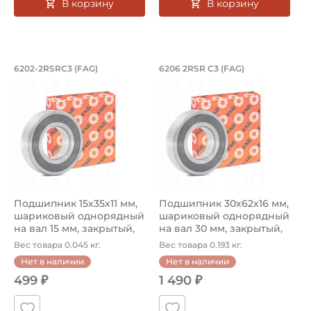
В корзину
В корзину
Подшипник 15х35х11 мм, шариковый о
Подшипник 30х62х1
6202-2RSRC3 (FAG)
6206 2RSR C3 (FAG)
Основные размеры подшипника номер 6202-2RSRC3 FAG. 
Подшипник шариковый однор
Подшипник 15х35х11 мм,
Подшипник 30х62х16 мм,
шариковый однорядный
шариковый однорядный
на вал 15 мм, закрытый,
на вал 30 мм, закрытый,
уве...
уве...
Вес товара 0.045 кг.
Вес товара 0.193 кг.
Нет в наличии
Нет в наличии
499 ₽
1 490 ₽