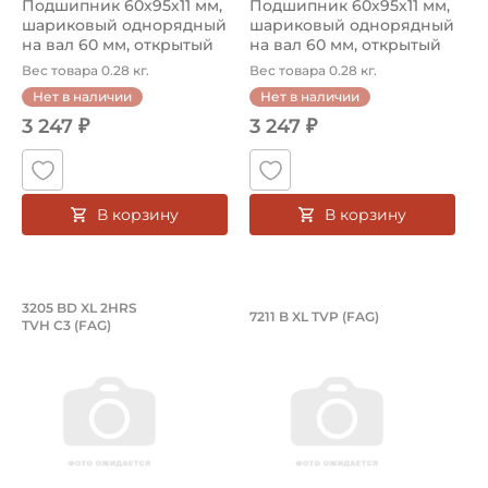
Подшипник 60х95х11 мм,
Подшипник 60х95х11 мм,
шариковый однорядный
шариковый однорядный
на вал 60 мм, открытый
на вал 60 мм, открытый
Вес товара 0.28 кг.
Вес товара 0.28 кг.
Нет в наличии
Нет в наличии
3 247 ₽
3 247 ₽
В корзину
В корзину
Подшипник 25х52х20,6 мм, шариковы
Подшипник 55х100
3205 BD XL 2HRS
7211 B XL TVP (FAG)
TVH C3 (FAG)
Подшипник 3205 BD XL 2HRS TVH C3 FAG радиально-упор
Подшипник 55х100х21 мм, ш