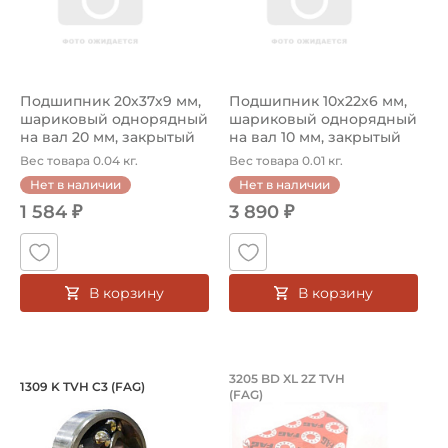
Подшипник 20х37х9 мм,
Подшипник 10х22х6 мм,
шариковый однорядный
шариковый однорядный
на вал 20 мм, закрытый
на вал 10 мм, закрытый
Вес товара 0.04 кг.
Вес товара 0.01 кг.
Нет в наличии
Нет в наличии
1 584 ₽
3 890 ₽
В корзину
В корзину
Подшипник 45х100х25 мм, самоустана
Подшипник 25х52х2
3205 BD XL 2Z TVH
1309 K TVH C3 (FAG)
(FAG)
Подшипник шариковый двухрядный 1309 K TVH C3 FAG, на
Подшипник 3205 BD XL 2Z TV