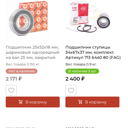
Подшипник 25х52х18 мм,
Подшипник ступицы
шариковый однорядный
34х67х37 мм, комплект.
на вал 25 мм, закрытый.
Артикул 713 6440 80 (FAG)
Арт...
Вес товара 0.155 кг.
Вес товара 0.9 кг.
Нет в наличии
В наличии
3
шт.
2 171 ₽
2 400 ₽
В корзину
В корзину
Подшипник 30х62х16 мм, шариковый о
Подшипник 50х80х1