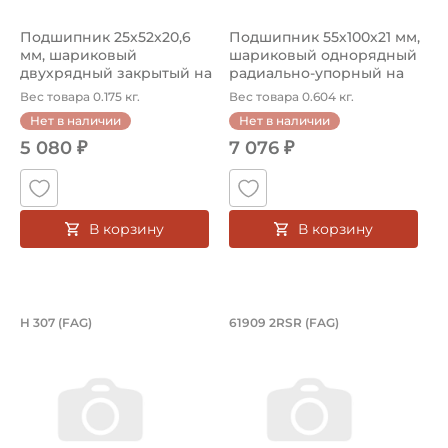
Подшипник 25х52х20,6
Подшипник 55х100х21 мм,
мм, шариковый
шариковый однорядный
двухрядный закрытый на
радиально-упорный на
вал 25 мм
вал 5...
Вес товара 0.175 кг.
Вес товара 0.604 кг.
Нет в наличии
Нет в наличии
5 080 ₽
7 076 ₽
В корзину
В корзину
Втулка для подшипника закрепител
Подшипник 45х68х1
H 307 (FAG)
61909 2RSR (FAG)
Втулка для подшипника закрепительная
Подшипник 45х68х12 мм, ша