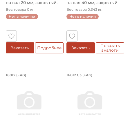
на вал 20 мм, закрытый.
на вал 40 мм, закрытый
Арт...
Вес товара 0 кг.
Вес товара 0.343 кг.
Нет в наличии
Нет в наличии
Показать
Заказать
Подробнее
Заказать
аналоги
Подшипник 60х95х11 мм, шариковый 
Подшипник 60х95х1
16012 (FAG)
16012 С3 (FAG)
Подшипник 60х95х11 мм, шариковый однорядный на вал
Подшипник 60х95х11 мм, ша