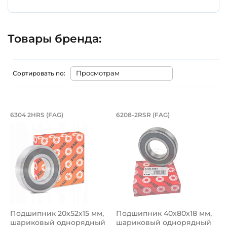
Товары бренда:
Сортировать по:
Подшипник 20х52х15 мм, шариковый о
Подшипник 40х80х
6304 2HRS (FAG)
6208-2RSR (FAG)
Подшипник с основными размерами 20х52х15 мм номер 6
Подшипник FAG 6208-2RSR - 
Подшипник 20х52х15 мм,
Подшипник 40х80х18 мм,
шариковый однорядный
шариковый однорядный