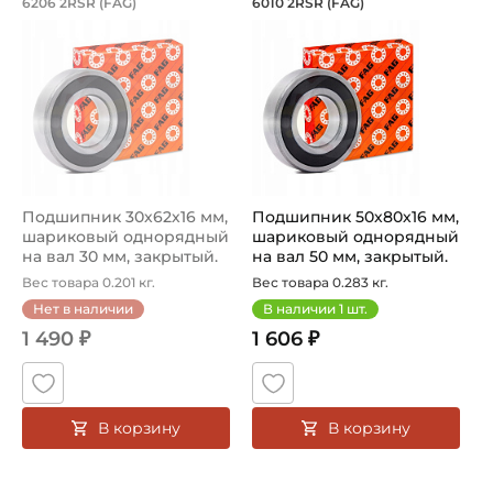
6206 2RSR (FAG)
6010 2RSR (FAG)
Подшипник шариковый однорядный 6206 2RSR FAG, на в
Подшипник шариковый одноря
Подшипник 30х62х16 мм,
Подшипник 50х80х16 мм,
шариковый однорядный
шариковый однорядный
на вал 30 мм, закрытый.
на вал 50 мм, закрытый.
Арт...
Арт...
Вес товара 0.201 кг.
Вес товара 0.283 кг.
Нет в наличии
В наличии
1
шт.
1 490 ₽
1 606 ₽
В корзину
В корзину