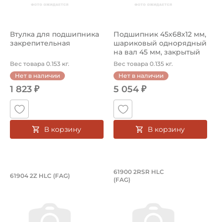
Втулка для подшипника
Подшипник 45х68х12 мм,
закрепительная
шариковый однорядный
на вал 45 мм, закрытый
Вес товара 0.153 кг.
Вес товара 0.135 кг.
Нет в наличии
Нет в наличии
1 823 ₽
5 054 ₽
В корзину
В корзину
Подшипник 20х37х9 мм, шариковый о
Подшипник 10х22х6
61900 2RSR HLC
61904 2Z HLC (FAG)
(FAG)
Подшипник 20х37х9 мм, шариковый однорядный на вал 
Подшипник 10х22х6 мм, шари