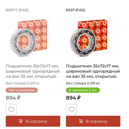
Подшипник 35х72х17 мм, шариковый о
Подшипник 35х72х1
6207 C (FAG)
6207 (FAG)
Подшипник 6207 C FAG, шариковый однорядный на вал 3
Подшипник 6207 FAG, шарико
Подшипник 35х72х17 мм,
Подшипник 35х72х17 мм,
шариковый однорядный
шариковый однорядный
на вал 35 мм, открытый.
на вал 35 мм, открытый.
Арт...
Арт...
Вес товара 0.291 кг.
Вес товара 0.291 кг.
Нет в наличии
В наличии
2
шт.
894 ₽
894 ₽
В корзину
В корзину