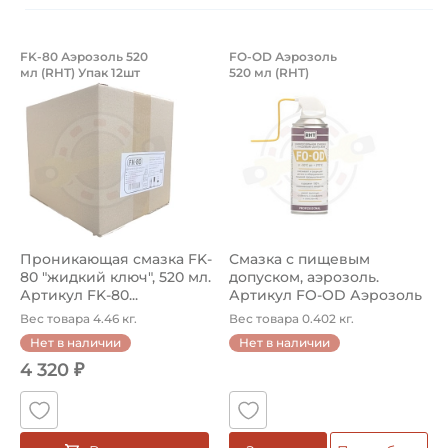
Проникающая смазка FK-80 "жидкий кл
Смазка с пищевым 
FK-80 Аэрозоль 520
FO-OD Аэрозоль
мл (RHT) Упак 12шт
520 мл (RHT)
Профессиональная проникающая смазка FK-80 обеспечив
Смазка FO-OD Аэрозоль 520 
Проникающая смазка FK-
Смазка с пищевым
80 "жидкий ключ", 520 мл.
допуском, аэрозоль.
Артикул FK-80...
Артикул FO-OD Аэрозоль
520 мл (RHT...
Вес товара 4.46 кг.
Вес товара 0.402 кг.
Нет в наличии
Нет в наличии
4 320 ₽