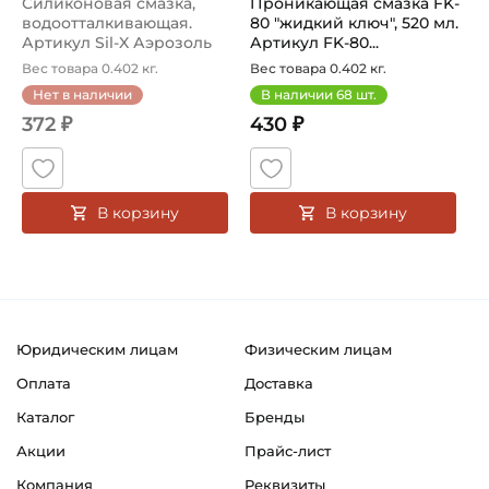
Силиконовая смазка,
Проникающая смазка FK-
водоотталкивающая.
80 "жидкий ключ", 520 мл.
Артикул Sil-X Аэрозоль
Артикул FK-80...
520 мл (R...
Вес товара 0.402 кг.
Вес товара 0.402 кг.
Нет в наличии
В наличии
68
шт.
372 ₽
430 ₽
В корзину
В корзину
Юридическим лицам
Физическим лицам
Оплата
Доставка
Каталог
Бренды
Акции
Прайс-лист
Компания
Реквизиты