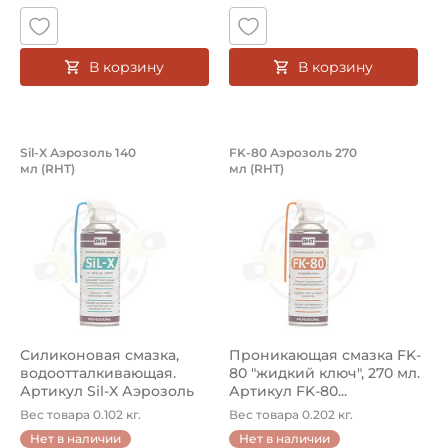
В корзину
В корзину
Силиконовая смазка, водоотталкиваю
Проникающая смазк
Sil-X Аэрозоль 140
FK-80 Аэрозоль 270
мл (RHT)
мл (RHT)
Силиконовая смазка Sil-X Аэрозоль 140 мл RHT, водоот
Проникающая смазка "жидкий
Силиконовая смазка,
Проникающая смазка FK-
водоотталкивающая.
80 "жидкий ключ", 270 мл.
Артикул Sil-X Аэрозоль
Артикул FK-80...
140 мл (R...
Вес товара 0.102 кг.
Вес товара 0.202 кг.
Нет в наличии
Нет в наличии