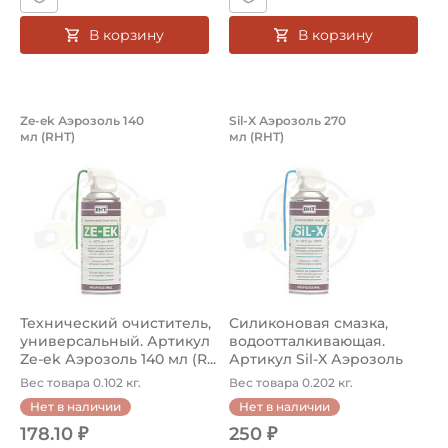
В корзину
В корзину
Технический очиститель, универсальн
Силиконовая смазк
Ze-ek Аэрозоль 140
Sil-X Аэрозоль 270
мл (RHT)
мл (RHT)
Технический очиститель Ze-ek Аэрозоль 140 мл RHT, ун
Силиконовая смазка Sil-X А
Технический очиститель,
Силиконовая смазка,
универсальный. Артикул
водоотталкивающая.
Ze-ek Аэрозоль 140 мл (R...
Артикул Sil-X Аэрозоль
270 мл (R...
Вес товара 0.102 кг.
Вес товара 0.202 кг.
Нет в наличии
Нет в наличии
178.10 ₽
250 ₽