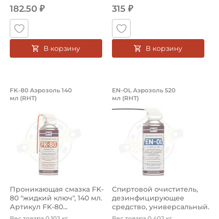
182.50 ₽
315 ₽
В корзину
В корзину
Проникающая смазка FK-80 "жидкий к
Спиртовой очистит
FK-80 Аэрозоль 140
EN-OL Аэрозоль 520
мл (RHT)
мл (RHT)
Проникающая смазка "жидкий ключ" FK-80 Аэрозоль 140 
Спиртовой очиститель EN-OL
Проникающая смазка FK-
Спиртовой очиститель,
80 "жидкий ключ", 140 мл.
дезинфицирующее
Артикул FK-80...
средство, универсальный.
Артикул ...
Вес товара 0.102 кг.
Вес товара 0.402 кг.