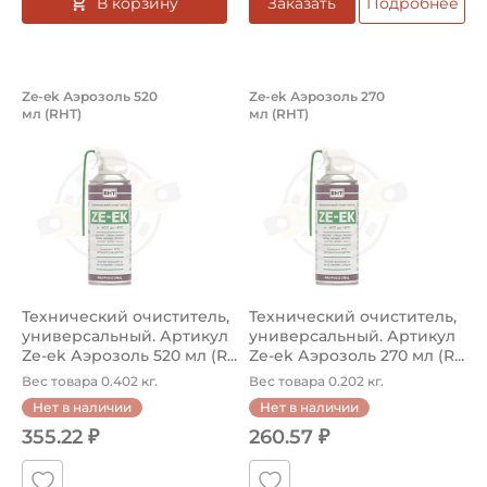
В корзину
Заказать
Подробнее
Технический очиститель, универсаль
Технический очист
Ze-ek Аэрозоль 520
Ze-ek Аэрозоль 270
мл (RHT)
мл (RHT)
Технический очиститель Ze-ek Аэрозоль 520 мл RHT, у
Технический очиститель Ze-
Технический очиститель,
Технический очиститель,
универсальный. Артикул
универсальный. Артикул
Ze-ek Аэрозоль 520 мл (R...
Ze-ek Аэрозоль 270 мл (R...
Вес товара 0.402 кг.
Вес товара 0.202 кг.
Нет в наличии
Нет в наличии
355.22 ₽
260.57 ₽