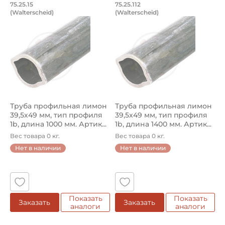
Труба профильная лимон 39,5х49 мм, т
Труба профильная л
75.25.15
75.25.112
(Walterscheid)
(Walterscheid)
Труба профильная лимон 75.25.15 Walterscheid, тип проф
Труба профильная лимон 75.2
Труба профильная лимон
Труба профильная лимон
39,5х49 мм, тип профиля
39,5х49 мм, тип профиля
1b, длина 1000 мм. Артик...
1b, длина 1400 мм. Артик...
Вес товара 0 кг.
Вес товара 0 кг.
Нет в наличии
Нет в наличии
Показать
Показать
Заказать
Заказать
аналоги
аналоги