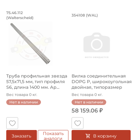
Труба профильная звезда 57,5х71,5 мм,
Вилка соединитель
75.46.112
354108 (WAL)
(Walterscheid)
Труба профильная звезда 75.46.112 Walterscheid, тип п
Вилка соединительная DOPG 
Труба профильная звезда
Вилка соединительная
57,5х71,5 мм, тип профиля
DOPG P, широкоугольная
S6, длина 1400 мм. Ар...
двойная, типоразмер
P480, д...
Вес товара 0 кг.
Вес товара 0 кг.
Нет в наличии
Нет в наличии
58 159.06 ₽
Показать
В корзину
Заказать
аналоги