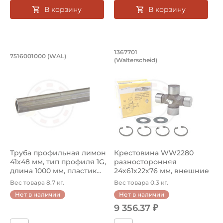
В корзину
В корзину
Труба профильная лимон 41х48 мм, т
Крестовина WW2280
1367701
7516001000 (WAL)
(Walterscheid)
Труба профильная 7516001000 Walterscheid лимон, раз
Крестовина 1367701 Walters
Труба профильная лимон
Крестовина WW2280
41х48 мм, тип профиля 1G,
разносторонняя
длина 1000 мм, пластик...
24х61х22х76 мм, внешние
стопорные коль...
Вес товара 8.7 кг.
Вес товара 0.3 кг.
Нет в наличии
Нет в наличии
9 356.37 ₽