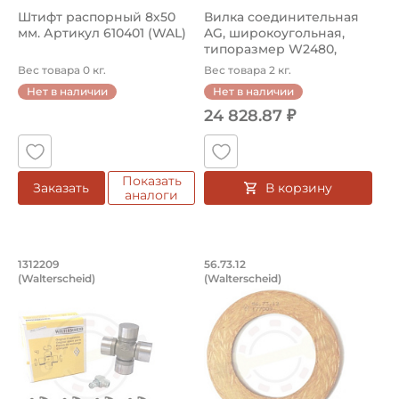
Штифт распорный 8х50
Вилка соединительная
мм. Артикул 610401 (WAL)
AG, широкоугольная,
типоразмер W2480,
шлицевая 1 3...
Вес товара 0 кг.
Вес товара 2 кг.
Нет в наличии
Нет в наличии
24 828.87 ₽
Показать
В корзину
Заказать
аналоги
Крестовина W2500 36х89 мм, внешние 
Диск фрикционный 1
1312209
56.73.12
(Walterscheid)
(Walterscheid)
Крестовина 1312209 Walterscheid, диаметр чашки 36 м
Диск фрикционный 56.73.12 