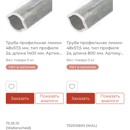
Труба профильная лимон
Труба профильная лимон
48х57,5 мм, тип профиля
48х57,5 мм, тип профиля
2a, длина 1400 мм. Артик...
2a, длина 800 мм. Артику...
Вес товара 0 кг.
Вес товара 0 кг.
Нет в наличии
Нет в наличии
Показать
Показать
Заказать
Заказать
аналоги
аналоги
Труба профильная лимон 48х57,5 мм, т
Труба профильная л
75.35.15
752515800 (WAL)
(Walterscheid)