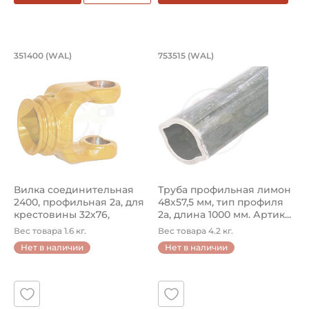
Вилка соединительная 2400, профиль
Труба профильная л
351400 (WAL)
753515 (WAL)
Вилка 351400 Walterscheid, соединительная 2400, профи
Труба профильная лимон 7535
Вилка соединительная
Труба профильная лимон
2400, профильная 2a, для
48х57,5 мм, тип профиля
крестовины 32х76,
2a, длина 1000 мм. Артик...
фиксаци...
Вес товара 1.6 кг.
Вес товара 4.2 кг.
Нет в наличии
Нет в наличии