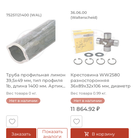
Труба профильная лимон 39,5х49 мм, 
Крестовина WW2580
36.06.00
75251121400 (WAL)
(Walterscheid)
Труба профильная лимон 75251121400 Walterscheid, тип 
Крестовина 36.06.00 Walter
Труба профильная лимон
Крестовина WW2580
39,5х49 мм, тип профиля
разносторонняя
1b, длина 1400 мм. Артик...
36х89х32х106 мм, диаметр
чашки 36 мм, ...
Вес товара 0 кг.
Вес товара 0.99 кг.
Нет в наличии
Нет в наличии
11 864.92 ₽
Показать
В корзину
Заказать
аналоги