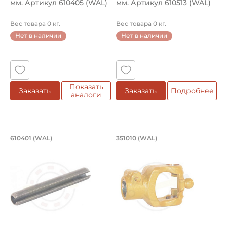
мм. Артикул 610405 (WAL)
мм. Артикул 610513 (WAL)
Вес товара 0 кг.
Вес товара 0 кг.
Нет в наличии
Нет в наличии
Показать
Заказать
Заказать
Подробнее
аналоги
Штифт распорный 8х50 мм. Артикул 6
Вилка соединитель
610401 (WAL)
351010 (WAL)
Штифт распорный 610401 WAL. Предназначен штифт для фи
Вилка соединительная широк