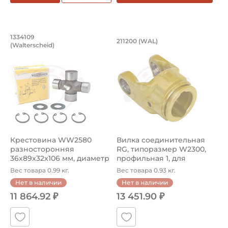
Крестовина WW2580 разносторонняя 3
Вилка соединитель
1334109
211200 (WAL)
(Walterscheid)
Крестовина 1334109 Walterscheid разносторонняя, диа
Вилка соединительная RG, а
Крестовина WW2580
Вилка соединительная
разносторонняя
RG, типоразмер W2300,
36х89х32х106 мм, диаметр
профильная 1, для
чашки 36 мм, ...
крестовины...
Вес товара 0.99 кг.
Вес товара 0.93 кг.
Нет в наличии
Нет в наличии
11 864.92 ₽
13 451.90 ₽