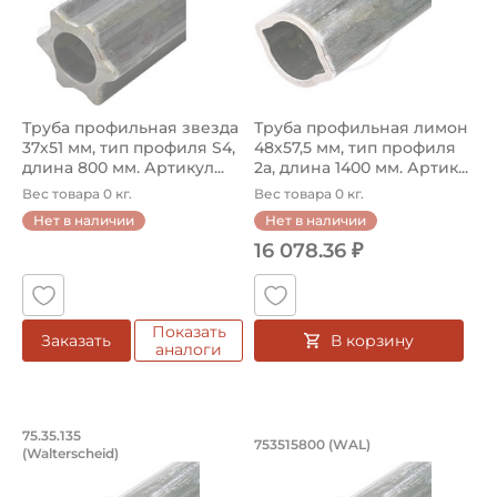
Труба профильная звезда
Труба профильная лимон
37х51 мм, тип профиля S4,
48х57,5 мм, тип профиля
длина 800 мм. Артикул...
2a, длина 1400 мм. Артик...
Вес товара 0 кг.
Вес товара 0 кг.
Нет в наличии
Нет в наличии
16 078.36 ₽
Показать
В корзину
Заказать
аналоги
Труба профильная лимон 48х57,5 мм, т
Труба профильная 
75.35.135
753515800 (WAL)
(Walterscheid)
Труба профильная лимон 75.35.135 Walterscheid, тип про
Труба профильная лимон 7535