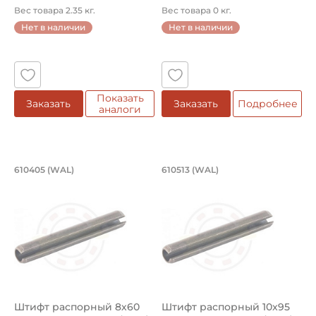
шлицев),...
Вес товара 2.35 кг.
Вес товара 0 кг.
Нет в наличии
Нет в наличии
Показать
Заказать
Заказать
Подробнее
аналоги
Штифт распорный 8х60 мм. Артикул 
Штифт распорный 1
610405 (WAL)
610513 (WAL)
Штифт распорный 610405 Walterscheid. Предназначен шти
Штифт распорный 610513 Walt
Штифт распорный 8х60
Штифт распорный 10x95