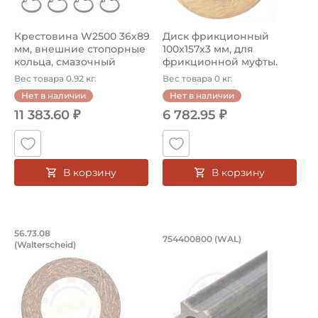
Крестовина W2500 36х89
Диск фрикционный
мм, внешние стопорные
100x157x3 мм, для
кольца, смазочный
фрикционной муфты.
ниппель ...
Артикул 56.73.12 ...
Вес товара 0.92 кг.
Вес товара 0 кг.
Нет в наличии
Нет в наличии
11 383.60 ₽
6 782.95 ₽
В корзину
В корзину
Диск фрикционный 91x150x3 мм, для ф
Труба профильная 
56.73.08
754400800 (WAL)
(Walterscheid)
Диск фрикционный 56.73.08 Walterscheid, размер диска
Труба профильная звезда 75