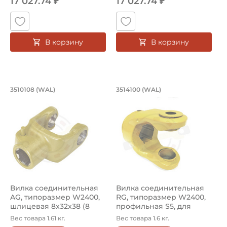
17 027.74 ₽
17 027.74 ₽
В корзину
В корзину
Вилка соединительная AG, типоразме
Вилка соединитель
3510108 (WAL)
3514100 (WAL)
Вилка соединительная AG, артикул 3510108 Waltersche
Вилка соединительная RG, а
Вилка соединительная
Вилка соединительная
AG, типоразмер W2400,
RG, типоразмер W2400,
шлицевая 8x32x38 (8
профильная S5, для
шлицев),...
крестовин...
Вес товара 1.61 кг.
Вес товара 1.6 кг.