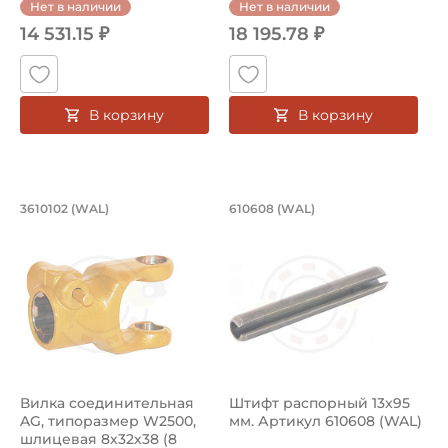
Нет в наличии
Нет в наличии
14 531.15 ₽
18 195.78 ₽
В корзину
В корзину
Вилка соединительная AG, типоразме
Штифт распорный 1
3610102 (WAL)
610608 (WAL)
Вилка соединительная AG, артикул 3610102 Walterschei
Штифт распорный 610608 Walt
Вилка соединительная
Штифт распорный 13x95
AG, типоразмер W2500,
мм. Артикул 610608 (WAL)
шлицевая 8х32х38 (8