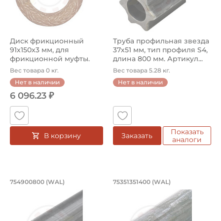
Диск фрикционный
Труба профильная звезда
91x150x3 мм, для
37х51 мм, тип профиля S4,
фрикционной муфты.
длина 800 мм. Артикул...
Артикул 56.73.08 (...
Вес товара 0 кг.
Вес товара 5.28 кг.
Нет в наличии
Нет в наличии
6 096.23 ₽
Показать
В корзину
Заказать
аналоги
Труба профильная звезда 37х51 мм, 
Труба профильная л
754900800 (WAL)
75351351400 (WAL)
Труба профильная звезда 754900800 Walterscheid, тип 
Труба профильная лимон 7535