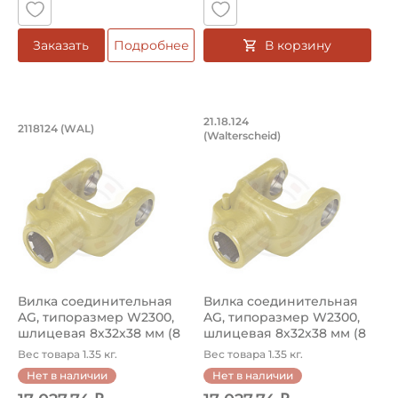
В корзину
Заказать
Подробнее
Вилка соединительная AG, типоразме
Вилка соединительн
21.18.124
2118124 (WAL)
(Walterscheid)
Вилка AG, типоразмер W2300, артикул 21.18.124 Walter
Вилка AG, типоразмер W2300
Вилка соединительная
Вилка соединительная
AG, типоразмер W2300,
AG, типоразмер W2300,
шлицевая 8х32х38 мм (8
шлицевая 8х32х38 мм (8
шлице...
шлице...
Вес товара 1.35 кг.
Вес товара 1.35 кг.
Нет в наличии
Нет в наличии