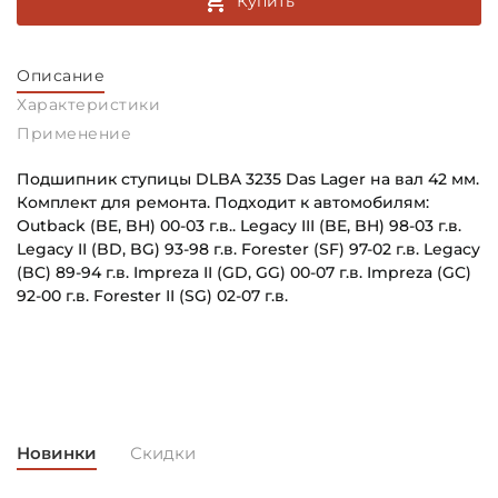
Купить
Описание
Характеристики
Применение
Подшипник ступицы DLBA 3235 Das Lager на вал 42 мм.
Комплект для ремонта. Подходит к автомобилям:
Outback (BE, BH) 00-03 г.в.. Legacy III (BE, BH) 98-03 г.в.
Legacy II (BD, BG) 93-98 г.в. Forester (SF) 97-02 г.в. Legacy
(BC) 89-94 г.в. Impreza II (GD, GG) 00-07 г.в. Impreza (GC)
92-00 г.в. Forester II (SG) 02-07 г.в.
Внутренний диаметр (d):
Основное назначение:
42 мм
Для ступицы колеса
Наружный диаметр (D):
Категория:
72 мм
Автомобильная
Новинки
Скидки
Ширина внутреннего кольца (B):