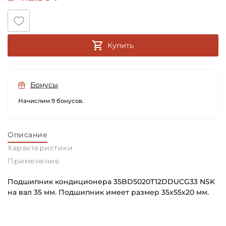
Купить
Бонусы
Начислим 9 бонусов.
Описание
Характеристики
Применение
Подшипник кондиционера 35BD5020T12DDUCG33 NSK
на вал 35 мм. Подшипник имеет размер 35х55х20 мм.
Внутренний диаметр (d):
Основное назначение:
35 мм
Для компрессора кондиционера