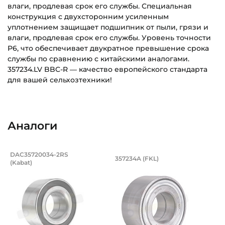
влаги, продлевая срок его службы. Специальная
конструкция с двухсторонним усиленным
уплотнением защищает подшипник от пыли, грязи и
влаги, продлевая срок его службы. Уровень точности
Р6, что обеспечивает двукратное превышение срока
службы по сравнению с китайскими аналогами.
357234.LV BBC-R — качество европейского стандарта
для вашей сельхозтехники!
Внутренний диаметр (d):
Основное назначение:
35 мм
Для сельскохозяйственной техники
Аналоги
Наружный диаметр (D):
Категория:
72 мм
Сельскохозяйственная
Подшипник 35х72х34 мм, шариковый д
Подшипник 35х72х3
DAC35720034-2RS
357234A (FKL)
Ширина внутреннего кольца (B):
Для сельхозтехники:
(Kabat)
Подшипник DAC35720034-2RS Kabat - шариковый с круглым 
Усиленный подшипник 357234
34 мм
Дисковые бороны: Lemken Rubin-9, Rubin и ORUDICA
200, а также производства ОАО «Витебский
Ширина наружного кольца (С):
Моторемонтный Завод». Жатка Claas: Direct Disc 520,
Direct Disc 520 Comfort. Косилка Claas: Disco 260, Disco
34 мм
260 C, Disco 2650, Disco 2650 C PLUS, Disco 2650 PLUS,