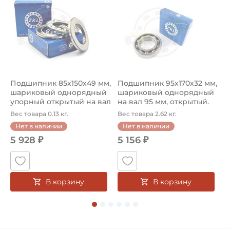
Подшипник 85х150х49 мм,
Подшипник 95х170х32 мм,
П
шариковый однорядный
шариковый однорядный
2
упорный открытый на вал
на вал 95 мм, открытый.
р
85...
Ар...
к
Вес товара 0.13 кг.
Вес товара 2.62 кг.
В
Нет в наличии
Нет в наличии
5 928 ₽
5 156 ₽
В корзину
В корзину