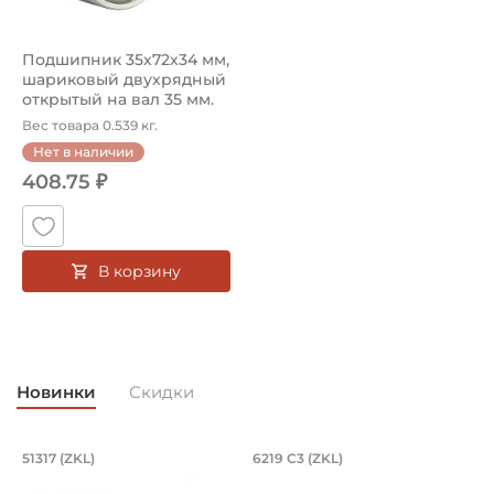
Подшипник 35х72х34 мм,
шариковый двухрядный
открытый на вал 35 мм.
Арти...
Вес товара 0.539 кг.
Нет в наличии
408.75 ₽
В корзину
Новинки
Скидки
Подшипник 85х150х49 мм, шариковый 
Подшипник 95х170х
L
51317 (ZKL)
6219 C3 (ZKL)
(
Подшипник 85х150х49 мм, шариковый однорядный упор
Подшипник 95х170х32 мм, ша
П