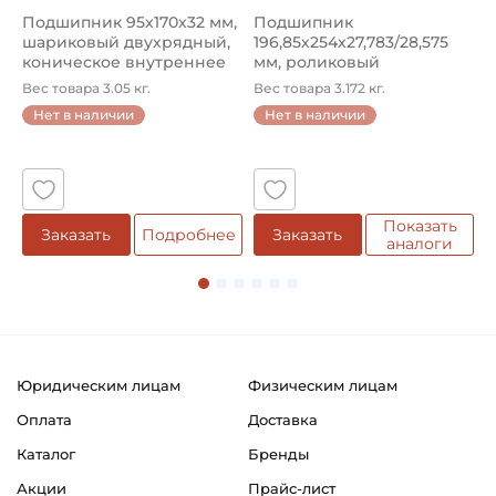
Подшипник 95х170х32 мм,
Подшипник
П
шариковый двухрядный,
196,85х254х27,783/28,575
ш
коническое внутреннее
мм, роликовый
у
кол...
однорядный конический
8
Вес товара 3.05 кг.
Вес товара 3.172 кг.
В
...
Нет в наличии
Нет в наличии
5
Показать
Заказать
Подробнее
Заказать
аналоги
Юридическим лицам
Физическим лицам
Оплата
Доставка
Каталог
Бренды
Акции
Прайс-лист