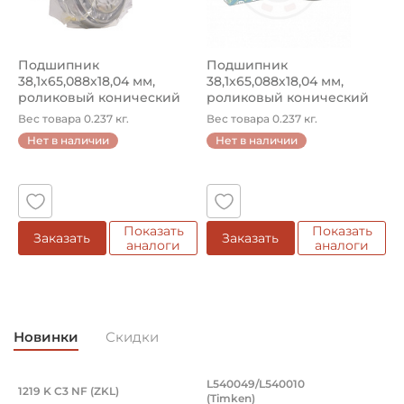
Ширина в сборе (Монтажная):
18,034 мм
Подшипник
Подшипник
Тип посадочного отверстия на вал:
38,1х65,088х18,04 мм,
38,1х65,088х18,04 мм,
Круг
роликовый конический
роликовый конический
на вал 38,1 мм. Ар...
на вал 38,1 мм. Ар...
Вес товара 0.237 кг.
Вес товара 0.237 кг.
Тип наружного кольца:
Нет в наличии
Нет в наличии
Цилиндрическое
Вид уплотнения:
Без уплотнения
Показать
Показать
Заказать
Заказать
Способ фиксации на вал:
аналоги
аналоги
Натяг
Смазка:
Возможность дополнительной смазки
Новинки
Скидки
Классификация завода - производителя:
Конические роликовые однорядные подшипники
Подшипник 95х170х32 мм, шариковый 
Подшипник 196,85х
L540049/L540010
1219 K C3 NF (ZKL)
5
(Timken)