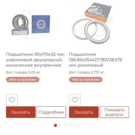
Подшипник 95х170х32 мм, шариковый двухрядный, кони
Подшипник 196,85х254х27,78
П
Страна происхождения:
Япония
Подшипник 95х170х32 мм,
Подшипник
П
шариковый двухрядный,
196,85х254х27,783/28,575
ш
коническое внутреннее
мм, роликовый
у
кол...
однорядный конический
8
Вес товара 3.05 кг.
Вес товара 3.172 кг.
В
...
Нет в наличии
Нет в наличии
5
Показать
Заказать
Подробнее
Заказать
аналоги