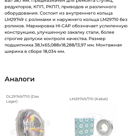
вал 38,1 мм. Предназначен для ремонта ступиц,
редукторов, КПП, РКПП, приводов и различного
оборудования. Состоит из внутреннего кольца
LM29749 с роликами и наружнего кольца LM29710 без
роликов. Маркировка HI-CAP обозначает услиленную
конструкцию, улучшенную закалку стали, более
строгие допуски контроля качества. Размер
подшипника 38,1х65,088х18,288/13,97 мм. Монтажная
ширина в сборе 18,034 мм.
Внутренний диаметр (d):
Основное назначение:
38,1 мм
Универсального назначения
Аналоги
Наружный диаметр (D):
Категория:
65,088 мм
Автомобильная
Подшипник 38,1х65,088х18,04 мм, рол
Подшипник 38,1х65,
DL29749/710 (Das
LM29749/710 (Kabat)
Ширина внутреннего кольца (B):
Lager)
Подшипник DL29749/10 Das Lager конический роликовый 
Подшипник LM29749/710 Kaba
18,288 мм
Ширина наружного кольца (С):
13,97 мм