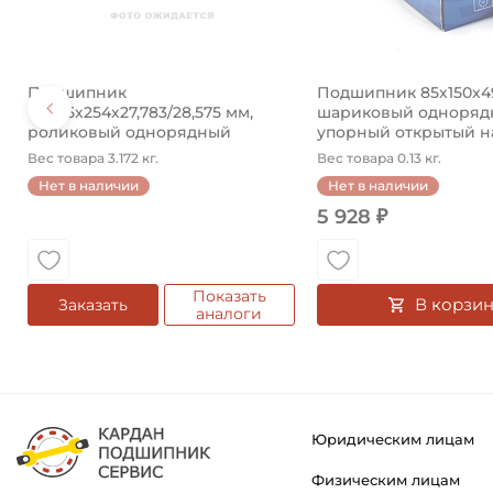
Подшипник
Подшипник 85х150х4
196,85х254х27,783/28,575 мм,
шариковый одноряд
роликовый однорядный
упорный открытый на 
конический ...
Вес товара 3.172 кг.
Вес товара 0.13 кг.
Нет в наличии
Нет в наличии
5 928 ₽
Показать
В корзин
Заказать
аналоги
Юридическим лицам
Физическим лицам