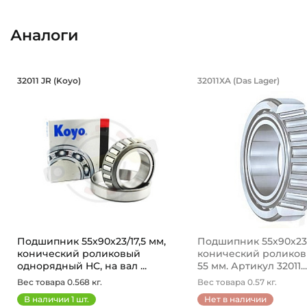
Аналоги
Подшипник 55х90х23/17,5 мм, кони
Подшипник 55
32011 JR (Koyo)
32011XA (Das Lager)
Подшипник 32011 JR Koyo конический роликовый однор
Подшипник 32011XA 
Подшипник 55х90х23/17,5 мм,
Подшипник 55х90х23
конический роликовый
конический роликов
однорядный HC, на вал ...
55 мм. Артикул 32011...
Вес товара 0.568 кг.
Вес товара 0.57 кг.
В наличии
1
шт.
Нет в наличии