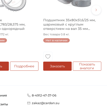
к
Подшипник 35х80х51,6/25 мм,
,783/28,575 мм,
шариковый с круглым
й однорядный
отверстием на вал 35 мм...
на ...
172 кг.
Вес товара 0.8 кг.
чии
Нет в наличии
Показать
ть
Подробнее
Заказать
аналоги
ания
8-4912-47-37-06
zakaz@cardan.su
изиты