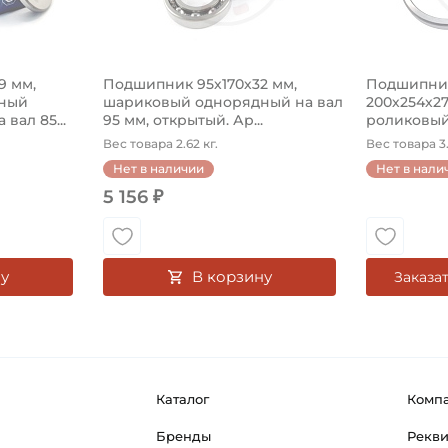
9 мм,
Подшипник 95х170х32 мм,
Подшипни
ный
шариковый однорядный на вал
200х254х27
вал 85...
95 мм, открытый. Ар...
роликовы
конический 
Вес товара 2.62 кг.
Вес товара 3.
Нет в наличии
Нет в нали
5 156 ₽
у
В корзину
Заказа
Каталог
Комп
Бренды
Рекв