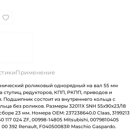
стики
Применение
нический роликовый однорядный на вал 55 мм
 ступиц, редукторов, КПП, РКПП, приводов и
. Подшипник состоит из внутреннего кольца с
ьца без роликов. Размеры 32011X SNH 55х90х23/18
боре 23 мм. Номера OEM: 237238640.0 Claas, 3199213
750 117 024 ZF, 00998-14805 Mitsubishi, 0079810405
50 00 392 Renault, F04050083R Maschio Gaspardo.
55 мм
Для промышленного оборудования