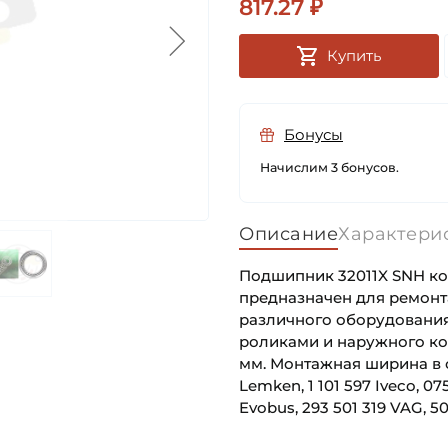
817.27 ₽
Купить
Бонусы
Начислим 3 бонусов.
Описание
Характери
Подшипник 32011X SNH ко
предназначен для ремонта
различного оборудования
роликами и наружного кол
мм. Монтажная ширина в с
Lemken, 1 101 597 Iveco, 0
Evobus, 293 501 319 VAG, 
Внутренний диаметр (d):
Основное назначение: