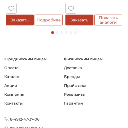
Способ фиксации на вал:
Натяг
Показать
е
Заказать
Подробнее
Заказать
аналоги
Смазка:
Возможность дополнительной смазки
Страна происхождения:
Япония
Юридическим лицам
Физическим лицам
Оплата
Доставка
Каталог
Бренды
Акции
Прайс-лист
Компания
Реквизиты
Контакты
Гарантии
8-4912-47-37-06