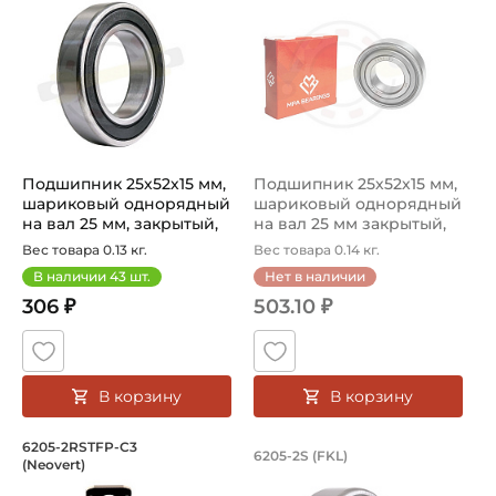
Подшипник 25х52х15 мм,
Подшипник 25х52х15 мм,
шариковый однорядный
шариковый однорядный
на вал 25 мм, закрытый,
на вал 25 мм закрытый,
уве...
улуч...
Вес товара 0.13 кг.
Вес товара 0.14 кг.
В наличии
43
шт.
Нет в наличии
306 ₽
503.10 ₽
В корзину
В корзину
Подшипник 25х52х15 мм, шариковый о
Подшипник 25х52х1
6205-2RSTFP-C3
6205-2S (FKL)
(Neovert)
Подшипник шариковый однорядный 6205-2RSTFP-C3 Neove
Подшипник шариковый однорядн