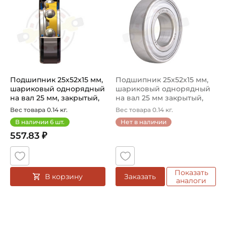
Подшипник 25х52х15 мм,
Подшипник 25х52х15 мм,
шариковый однорядный
шариковый однорядный
на вал 25 мм, закрытый,
на вал 25 мм закрытый,
уве...
улуч...
Вес товара 0.14 кг.
Вес товара 0.14 кг.
В наличии
6
шт.
Нет в наличии
557.83 ₽
Показать
В корзину
Заказать
аналоги