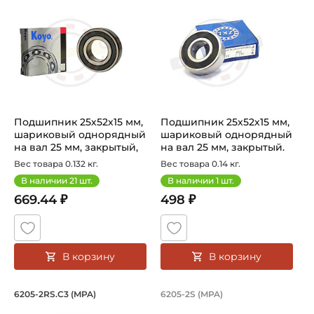
Подшипник 25х52х15 мм,
Подшипник 25х52х15 мм,
шариковый однорядный
шариковый однорядный
на вал 25 мм, закрытый,
на вал 25 мм, закрытый.
уве...
Арт...
Вес товара 0.132 кг.
Вес товара 0.14 кг.
В наличии
21
шт.
В наличии
1
шт.
669.44 ₽
498 ₽
В корзину
В корзину
Подшипник 25х52х15 мм, шариковый о
Подшипник 25х52х1
6205-2RS.C3 (MPA)
6205-2S (MPA)
Подшипник шариковый 6205-2RS.C3 (MPA), на вал 25 мм
Подшипник шариковый закрыты