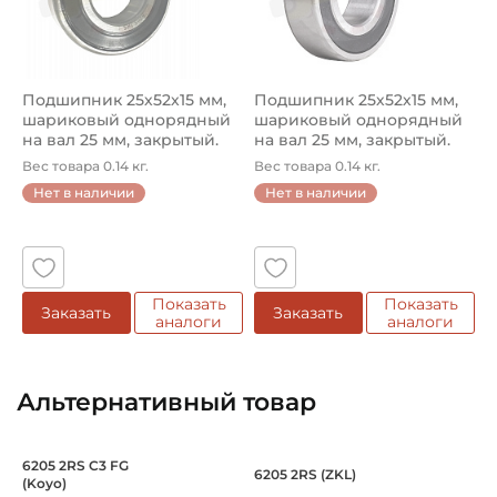
Полиамидный
Смазка:
Смазка на весь срок службы
Подшипник 25х52х15 мм,
Подшипник 25х52х15 мм,
шариковый однорядный
шариковый однорядный
Классификация завода - производителя:
на вал 25 мм, закрытый.
на вал 25 мм, закрытый.
Однорядные радиальные шариковые подшипники
Арт...
Арт...
Вес товара 0.14 кг.
Вес товара 0.14 кг.
Страна происхождения:
Нет в наличии
Нет в наличии
Япония
Показать
Показать
Заказать
Заказать
аналоги
аналоги
Альтернативный товар
Подшипник 25х52х15 мм, шариковый о
Подшипник 25х52х1
6205 2RS C3 FG
6205 2RS (ZKL)
(Koyo)
Подшипник шариковый 6205 2RS C3 FG Koyo, на вал 25 м
Подшипник шариковый закрыт