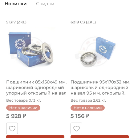
Новинки
Скидки
Подшипник 85х150х49 мм, шариковый 
Подшипник 95х170х
L
51317 (ZKL)
6219 C3 (ZKL)
(
Подшипник 85х150х49 мм, шариковый однорядный упор
Подшипник 95х170х32 мм, ша
П
Подшипник 85х150х49 мм,
Подшипник 95х170х32 мм,
П
шариковый однорядный
шариковый однорядный
2
упорный открытый на вал
на вал 95 мм, открытый.
р
85...
Ар...
к
Вес товара 0.13 кг.
Вес товара 2.62 кг.
В
Нет в наличии
Нет в наличии
5 928 ₽
5 156 ₽