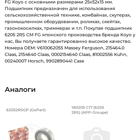
FG Koyo с основными размерами 25х52х15 мм.
Подшипник предназначен для использования
сельскохозяйственной технике, комбайнах, скутерах,
промышленном оборудовании, роликах, скейтах,
газонокосилках, триммерах и т.п. Покупая подшипник
6205 2RS СМ FG японского производства бренда Koyo у
нас, Вы получаете гарантированно высокое качество.
Номера OEM: V610062055 Massey Ferguson, 215464.0
Claas, 2154640 Claas, 0002154640 Claas, 81002556 Kuhn,
00240007 Horsch, 9902890441 Case
Внутренний диаметр (d):
Основное назначение:
25 мм
Универсального назначения
Аналоги
Наружный диаметр (D):
Категория:
52 мм
Автомобильная
Подшипник 25х52х15 мм, шариковый о
Подшипник 25х52х1
180205 С17 (6205
62052RSGP (GoPart)
Ширина внутреннего кольца (B):
2RS) (APP-Groupe)
Подшипник шариковый однорядный 62052RSGP GoPart на вал
Подшипник шариковый закрыт
15 мм
Ширина наружного кольца (С):
15 мм