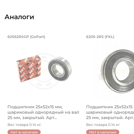
Аналоги
Подшипник 25х52х15 мм, шариковы
Подшипник 25
62052RSGP (GoPart)
6205-2RS (FKL)
Подшипник шариковый однорядный 62052RSGP GoPart на
Подшипник шариковы
Подшипник 25х52х15 мм,
Подшипник 25х52х15 
шариковый однорядный на вал
шариковый однорядн
25 мм, закрытый. Арт...
25 мм, закрытый. Арт..
Вес товара 0.14 кг.
Вес товара 0.14 кг.
Нет в наличии
Нет в наличии