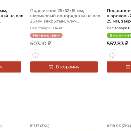
мм,
Подшипник 25х52х15 мм,
Подшипник
ый на вал
шариковый однорядный на вал
шариковый
.
25 мм закрытый, улуч...
25 мм, закр
Вес товара 0.14 кг.
Вес товара 0.
Нет в наличии
В наличии
503.10 ₽
557.83 ₽
у
В корзину
й двухрядный, коническое внутренне
6,85х254х27,783/28,575 мм, роликов
Подшипник 85х150х49 мм, ш
Подшип
)
51317 (ZKL)
6219 C3 (ZKL)
оническое внутреннее кольцо.
54х27,783/28,575 мм, роликовый однорядный конический
Подшипник 85х150х49 мм, шариковый одн
Подшипник