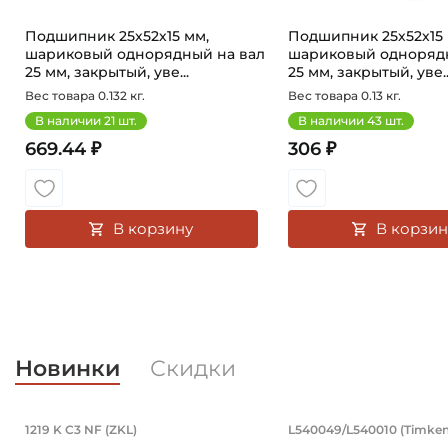
Подшипник 25х52х15 мм,
Подшипник 25х52х15 
шариковый однорядный на вал
шариковый однорядн
25 мм, закрытый, уве...
25 мм, закрытый, уве..
Вес товара 0.132 кг.
Вес товара 0.13 кг.
В наличии
21
шт.
В наличии
43
шт.
669.44 ₽
306 ₽
В корзину
В корзин
Новинки
Скидки
Подшипник 95х170х32 мм, шариковы
Подшипник 19
1219 K C3 NF (ZKL)
L540049/L540010 (Timken
Подшипник 95х170х32 мм, шариковый двухрядный, к
Подшипник 196,85х2