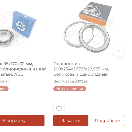
 95х170х32 мм,
Подшипник
 однорядный на вал
200х254х27,783/28,575 мм,
ытый. Ар...
роликовый однорядный
конический на ...
62 кг.
Вес товара 3.172 кг.
чии
Нет в наличии
В корзину
Заказать
Подробнее