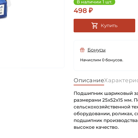
В наличии 1 шт.
498 ₽
Купить
Бонусы
Начислим 0 бонусов.
Описание
Характери
Подшипник шариковый за
размерами 25х52х15 мм. 
сельскохозяйственной те
оборудовании, роликах, ск
подшипник производства 
высокое качество.
Внутренний диаметр (d):
Основное назначение: