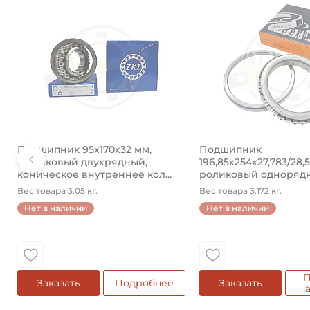
Подшипник 95х170х32 мм,
Подшипник
шариковый двухрядный,
196,85х254х27,783/28,
коническое внутреннее кол...
роликовый одноряд
конический ...
Вес товара 3.05 кг.
Вес товара 3.172 кг.
Нет в наличии
Нет в наличии
П
Заказать
Подробнее
Заказать