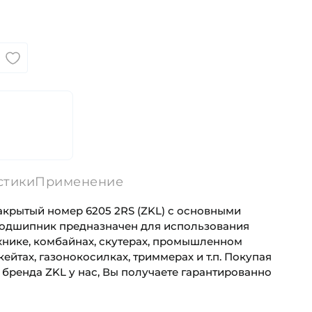
стики
Применение
крытый номер 6205 2RS (ZKL) с основными
Подшипник предназначен для использования
хнике, комбайнах, скутерах, промышленном
ейтах, газонокосилках, триммерах и т.п. Покупая
бренда ZKL у нас, Вы получаете гарантированно
25 мм
Универсального назначения