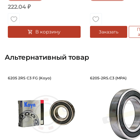
222.04 ₽
П
В корзину
Заказать
Альтернативный товар
Подшипник 25х52х15 мм, шариковый
Подшипник 25
6205 2RS C3 FG (Koyo)
6205-2RS.C3 (MPA)
Подшипник шариковый 6205 2RS C3 FG Koyo, на вал 
Подшипник шариковы