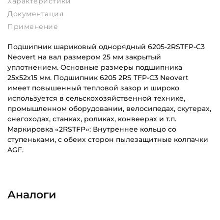
Характеристики
Документация
Применение
Подшипник шариковый однорядный 6205-2RSTFP-C3
Neovert на вал размером 25 мм закрытый
уплотнением. Основные размеры подшипника
25х52х15 мм. Подшипник 6205 2RS TFP-C3 Neovert
имеет повышенный тепловой зазор и широко
используется в сельскохозяйственной технике,
промышленном оборудовании, велосипедах, скутерах,
снегоходах, станках, роликах, конвеерах и т.п.
Маркировка «2RSTFP»: Внутреннее кольцо со
ступеньками, с обеих сторон пылезащитные колпачки
AGF.
6206-2RSTFP-C3_(Neovert)_Эскиз_RU.pdf
Внутренний диаметр (d):
Основное назначение:
Скачать (231.47 кб)
25 мм
Для сельскохозяйственной техники
Аналоги
Наружный диаметр (D):
Категория:
52 мм
Сельскохозяйственная