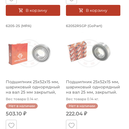
В корзину
В корзину
Подшипник 25х52х15 мм, шариковый о
Подшипник 25х52х1
6205-2S (MPA)
62052RSGP (GoPart)
Подшипник шариковый закрытый номер 6205-2S MPA с осно
Подшипник шариковый одноряд
Подшипник 25х52х15 мм,
Подшипник 25х52х15 мм,
шариковый однорядный
шариковый однорядный
на вал 25 мм закрытый,
на вал 25 мм, закрытый.
улуч...
Арт...
Вес товара 0.14 кг.
Вес товара 0.14 кг.
Нет в наличии
Нет в наличии
503.10 ₽
222.04 ₽