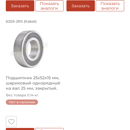
Показать
Показать
Заказать
Заказать
аналоги
аналоги
Подшипник 25х52х15 мм, шариковый о
6205-2RS (Kabat)
Подшипник шариковый однорядный 6205-2RS Kabat, на вал 
Подшипник 25х52х15 мм,
шариковый однорядный
на вал 25 мм, закрытый.
Арт...
Вес товара 0.14 кг.
Нет в наличии