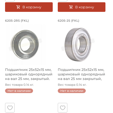
В корзину
В корзину
Подшипник 25х52х15 мм, шариковый о
Подшипник 25х52х1
6205-2RS (FKL)
6205-2S (FKL)
Подшипник шариковый 6205-2RS FKL, на вал 25 мм. Предна
Подшипник шариковый однорядн
Подшипник 25х52х15 мм,
Подшипник 25х52х15 мм,
шариковый однорядный
шариковый однорядный
на вал 25 мм, закрытый.
на вал 25 мм закрытый,
Арт...
улуч...
Вес товара 0.14 кг.
Вес товара 0.14 кг.
Нет в наличии
Нет в наличии