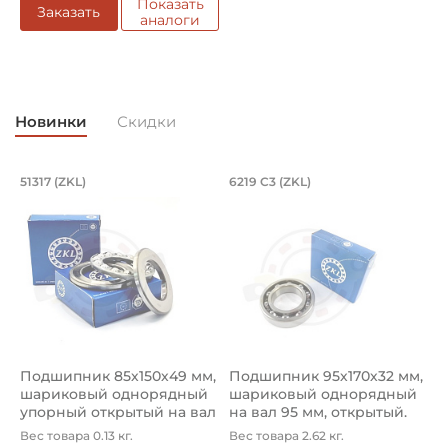
Показать
Заказать
аналоги
Новинки
Скидки
Подшипник 85х150х49 мм, шариковый 
Подшипник 95х170х
L
51317 (ZKL)
6219 C3 (ZKL)
(
Подшипник 85х150х49 мм, шариковый однорядный упор
Подшипник 95х170х32 мм, ша
П
Подшипник 85х150х49 мм,
Подшипник 95х170х32 мм,
П
шариковый однорядный
шариковый однорядный
2
упорный открытый на вал
на вал 95 мм, открытый.
р
85...
Ар...
к
Вес товара 0.13 кг.
Вес товара 2.62 кг.
В