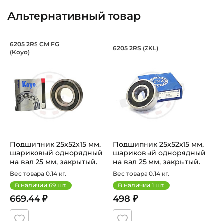
Классификация завода - производителя:
Альтернативный товар
Запасные части Neovert для сельхозтехники
Страна происхождения:
Подшипник 25х52х15 мм, шариковый о
Подшипник 25х52х1
6205 2RS CM FG
6205 2RS (ZKL)
(Koyo)
Китай
Подшипник шариковый закрытый номер 6205 2RS СМ FG Ko
Подшипник шариковый закрыт
Подшипник 25х52х15 мм,
Подшипник 25х52х15 мм,
шариковый однорядный
шариковый однорядный
на вал 25 мм, закрытый.
на вал 25 мм, закрытый.
Арт...
Арт...
Вес товара 0.14 кг.
Вес товара 0.14 кг.
В наличии
69
шт.
В наличии
1
шт.
669.44 ₽
498 ₽