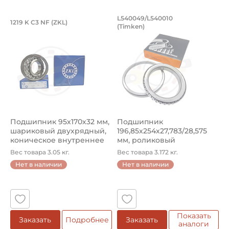
Подшипник 95х170х32 мм, шариковый 
Подшипник 196,85х
L540049/L540010
1219 K C3 NF (ZKL)
5
(Timken)
Подшипник 95х170х32 мм, шариковый двухрядный, кони
Подшипник 196,85х254х27,78
П
Подшипник 95х170х32 мм,
Подшипник
П
шариковый двухрядный,
196,85х254х27,783/28,575
ш
коническое внутреннее
мм, роликовый
у
кол...
однорядный конический
8
Вес товара 3.05 кг.
Вес товара 3.172 кг.
В
...
Нет в наличии
Нет в наличии
5
Показать
Заказать
Подробнее
Заказать
аналоги