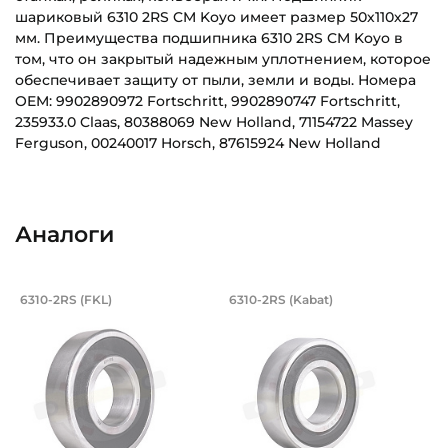
шариковый 6310 2RS CM Koyo имеет размер 50х110х27
мм. Преимущества подшипника 6310 2RS CM Koyo в
том, что он закрытый надежным уплотнением, которое
обеспечивает защиту от пыли, земли и воды. Номера
OEM: 9902890972 Fortschritt, 9902890747 Fortschritt,
235933.0 Claas, 80388069 New Holland, 71154722 Massey
Ferguson, 00240017 Horsch, 87615924 New Holland
Внутренний диаметр (d):
Основное назначение:
50 мм
Универсального назначения
Аналоги
Наружный диаметр (D):
Категория:
110 мм
Автомобильная
Подшипник 50х110х27 мм, шариковый 
Подшипник 50х110х
6310-2RS (FKL)
6310-2RS (Kabat)
Ширина внутреннего кольца (B):
Подшипник шариковый однорядный 6310-2RS FKL, на вал 50
Подшипник шариковый одноряд
27 мм
Ширина наружного кольца (С):
27 мм
Тип посадочного отверстия на вал: