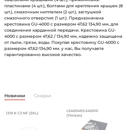
пластинами (4 шт.), болтами для крепления крышек (8
шт.), смазочным ниппелем (2 шт.), заглушкой
смазочного отверстия (1 шт.). Предназначена
крестовина GU-4000 с размером 47,62 134,90 мм, для
соединения карданной передачи. Крестовина GU-
4000 с размером 47,62 / 134,90 мм, надежно защищена
от пыли, грязи, воды. Покупая крестовину GU-4000 с
размером 47,62-134,90 мм. у нас, Вы получаете
гарантированно высокое качество.
Крестовина диаметр чашки :
Основное назначение:
47,62 мм
Универсального назначения
Крестовина расстояние по креплению :
Категория:
134,90 мм
Автомобильная
Новинки
Скидки
Тип чашки крестовины:
Для автомобилей:
Цилиндрическая для внешней фиксации
HYUNDAI HD 160, HYUNDAI HD170, HYUNDAI HD450,
, оцинкованный. Артикул 94871 (Kramp
разводной 8x50 мм, оцинкованный. Арт
Подшипник 95х170х32 мм, шариковый 
Подшипник 196,85х
L540049/L540010
1219 K C3 NF (ZKL)
5
HYUNDAI HD500, HYUNDAI HD600 (2010-)
(Timken)
оцинкованный.
рямой разводной 8x50 мм, оцинкованный.
Подшипник 95х170х32 мм, шариковый двухрядный, кони
Подшипник 196,85х254х27,78
П
Тип крепления крестовины:
Овальные крышки с двумя отверстиями