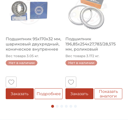
Смазочный ниппель крестовины расположение:
Смазочный ниппель сбоку
Типоразмер:
D Тип зажима крышками
Подшипник 95х170х32 мм,
Подшипник
П
шариковый двухрядный,
196,85х254х27,783/28,575
ш
Смазка:
коническое внутреннее
мм, роликовый
у
Смазка на весь срок службы
кол...
однорядный конический
8
Вес товара 3.05 кг.
Вес товара 3.172 кг.
В
...
Нет в наличии
Нет в наличии
Классификация завода - производителя:
5
Крестовины карданного вала
Страна происхождения:
Япония
Показать
е
Заказать
Подробнее
Заказать
аналоги