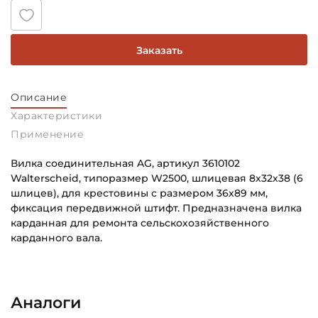
Заказать
Описание
Характеристики
Применение
Вилка соединительная AG, артикул 3610102
Walterscheid, типоразмер W2500, шлицевая 8х32х38 (6
шлицев), для крестовины с размером 36х89 мм,
фиксация передвижной штифт. Предназначена вилка
карданная для ремонта сельскохозяйственного
карданного вала.
Способ фиксации Соединения 1:
Основное назначение:
Передвижной штифт
Для сельскохозяйственной техники
Аналоги
Тип соединения 1:
Категория: