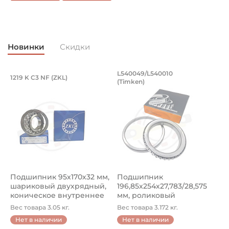
Вилки соединительные серии W и P (Power Drive) с
передвижным штифтом
Страна происхождения:
Новинки
Скидки
Германия
Подшипник 95х170х32 мм, шариковый 
Подшипник 196,85х
L540049/L540010
1219 K C3 NF (ZKL)
5
(Timken)
Подшипник 95х170х32 мм, шариковый двухрядный, кони
Подшипник 196,85х254х27,78
П
Подшипник 95х170х32 мм,
Подшипник
П
шариковый двухрядный,
196,85х254х27,783/28,575
ш
коническое внутреннее
мм, роликовый
у
кол...
однорядный конический
8
Вес товара 3.05 кг.
Вес товара 3.172 кг.
В
...
Нет в наличии
Нет в наличии