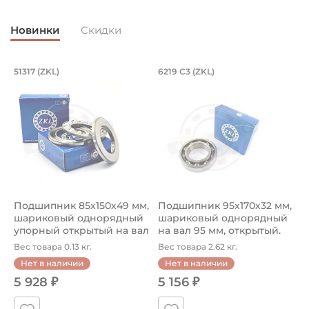
Новинки
Скидки
Подшипник 85х150х49 мм, шариковый 
Подшипник 95х170х
L
51317 (ZKL)
6219 C3 (ZKL)
(
Подшипник 85х150х49 мм, шариковый однорядный упор
Подшипник 95х170х32 мм, ша
П
Подшипник 85х150х49 мм,
Подшипник 95х170х32 мм,
П
шариковый однорядный
шариковый однорядный
2
упорный открытый на вал
на вал 95 мм, открытый.
р
85...
Ар...
к
Вес товара 0.13 кг.
Вес товара 2.62 кг.
В
Нет в наличии
Нет в наличии
5 928 ₽
5 156 ₽