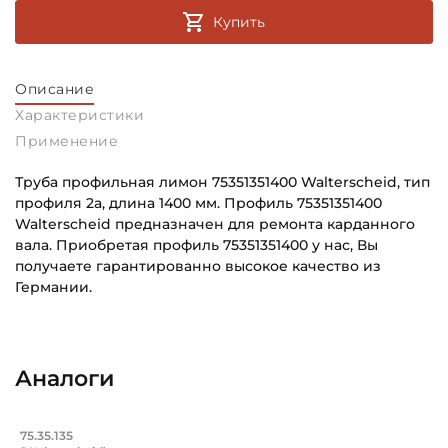
Купить
Описание
Характеристики
Применение
Труба профильная лимон 75351351400 Walterscheid, тип
профиля 2a, длина 1400 мм. Профиль 75351351400
Walterscheid предназначен для ремонта карданного
вала. Приобретая профиль 75351351400 у нас, Вы
получаете гарантированно высокое качество из
Германии.
Высота профиля, мм:
Основное назначение:
57.5
Для сельскохозяйственной техники
Аналоги
Тип профиля:
Категория:
2a
Сельскохозяйственная
Труба профильная лимон 48х57,5 мм, т
75.35.135