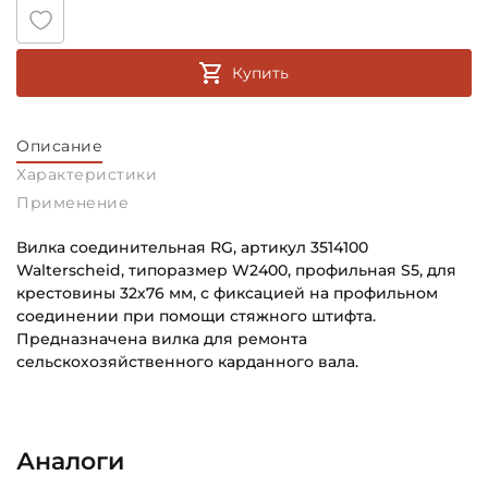
Купить
Описание
Характеристики
Применение
Вилка соединительная RG, артикул 3514100
Walterscheid, типоразмер W2400, профильная S5, для
крестовины 32х76 мм, с фиксацией на профильном
соединении при помощи стяжного штифта.
Предназначена вилка для ремонта
сельскохозяйственного карданного вала.
Способ фиксации Соединения 1:
Основное назначение:
Стяжной штифт
Для сельскохозяйственной техники
Аналоги
Тип соединения 1:
Категория: