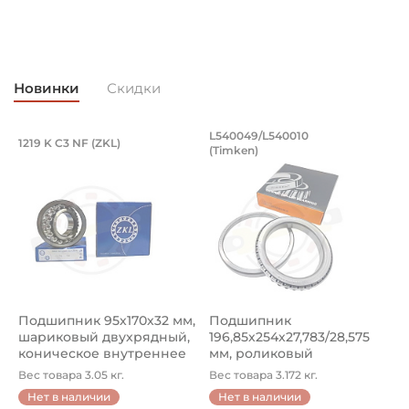
Профиль S5
Сельскохозяйственная
Тип соединения 2:
Крестовина 32х76
Новинки
Скидки
Исполнение:
RG
Подшипник 95х170х32 мм, шариковый 
Подшипник 196,85х
L540049/L540010
1219 K C3 NF (ZKL)
5
(Timken)
Подшипник 95х170х32 мм, шариковый двухрядный, кони
Подшипник 196,85х254х27,78
П
Крестовина диаметр чашки :
32 мм
Крестовина расстояние по креплению :
76 мм
Тип крепления крестовины:
Внешние стопорные кольца
Подшипник 95х170х32 мм,
Подшипник
П
шариковый двухрядный,
196,85х254х27,783/28,575
ш
Типоразмер:
коническое внутреннее
мм, роликовый
у
W2400
кол...
однорядный конический
8
Вес товара 3.05 кг.
Вес товара 3.172 кг.
В
...
Классификация завода - производителя:
Нет в наличии
Нет в наличии